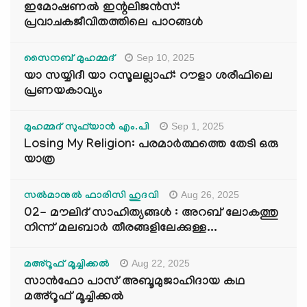
ഇമോഷണൽ ഇന്റലിജൻസ്:
പ്രവാചകജീവിതത്തിലെ പാഠങ്ങൾ
Sep 10, 2025
സൈനബ് മുഹമ്മദ്
യാ സയ്യിദീ യാ റസൂലല്ലാഹ്: റൗളാ ശരീഫിലെ
പ്രണയകാവ്യം
Sep 1, 2025
മുഹമ്മദ് സുഫ്‌യാൻ എം.പി
Losing My Religion: പരമാർത്ഥത്തെ തേടി ഒരു
യാത്ര
Aug 26, 2025
സൽമാനുൽ ഫാരിസി ഹുദവി
02- മൗലിദ് സാഹിത്യങ്ങൾ : അറബ് ലോകത്തു
നിന്ന് മലബാർ തീരങ്ങളിലേക്കുള്ള...
Aug 22, 2025
മഅ്റൂഫ് മൂച്ചിക്കല്‍
സാൻഫോ പാസ് അബൂമുജാഹിദായ കഥ
മഅ്റൂഫ് മൂച്ചിക്കല്‍