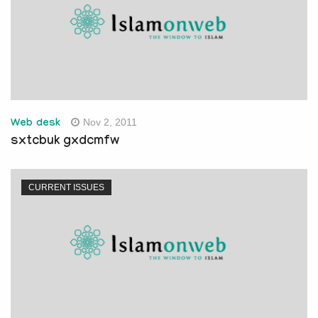
Nov 2, 2011
Web desk
sxtcbuk gxdcmfw
CURRENT ISSUES