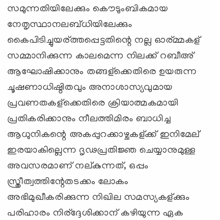
സമുന്നതിയിലേക്കും കൌടുംബികമായ
നേതൃസ്ഥാനലബ്ധിയിലേക്കും
കൈപിടിച്ചുയര്ത്തപ്പെട്ടതിന്റെ നല്ല ഓര്മ്മകള്
സമ്മാനിക്കുന്ന കാലമെന്ന നിലക്ക് റബീഅ്
ആഘോഷിക്കാനും തങ്ങള്ക്കെതിരെ ഉയരുന്ന
ചൂഷണാധിഷ്ഠിതവും അനാശാസ്യവുമായ
പ്രവണതകള്ക്കെതിരെ ക്രിയാത്മകമായി
പ്രതികരിക്കാനും നീലത്തിമിരം ബാധിച്ച
ആധുനികന്റെ അകപ്പുറക്കാഴ്ചകള്ക്ക് ഇനിമേല്
ഇരയാകില്ലെന്ന ദൃഢപ്രതിജ്ഞ ചെയ്യാനുമുള്ള
അവസരമാണ് നല്കുന്നത്, ഒപ്പം
സ്ത്രീത്വത്തിന്റേതടക്കം ലോകം
അഭിമുഖീകരിക്കുന്ന നിഖില സമസ്യകള്ക്കും
പരിഹാരം നിര്ദ്ദേശിക്കാന് കഴിയുന്ന ഏക