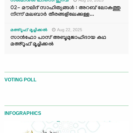
സൽമാനുൽ ഫാരിസി ഹുദവി
02- മൗലിദ് സാഹിത്യങ്ങൾ : അറബ് ലോകത്തു
നിന്ന് മലബാർ തീരങ്ങളിലേക്കുള്ള...
Aug 22, 2025
മഅ്റൂഫ് മൂച്ചിക്കല്‍
സാൻഫോ പാസ് അബൂമുജാഹിദായ കഥ
മഅ്റൂഫ് മൂച്ചിക്കല്‍
VOTING POLL
INFOGRAPHICS