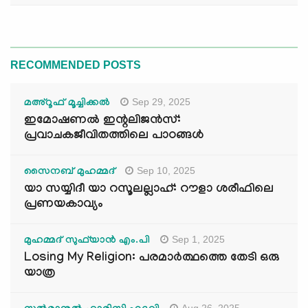
RECOMMENDED POSTS
Sep 29, 2025
മഅ്റൂഫ് മൂച്ചിക്കല്‍
ഇമോഷണൽ ഇന്റലിജൻസ്:
പ്രവാചകജീവിതത്തിലെ പാഠങ്ങൾ
Sep 10, 2025
സൈനബ് മുഹമ്മദ്
യാ സയ്യിദീ യാ റസൂലല്ലാഹ്: റൗളാ ശരീഫിലെ
പ്രണയകാവ്യം
Sep 1, 2025
മുഹമ്മദ് സുഫ്‌യാൻ എം.പി
Losing My Religion: പരമാർത്ഥത്തെ തേടി ഒരു
യാത്ര
Aug 26, 2025