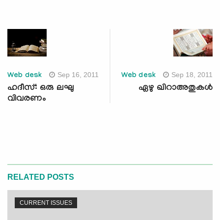
Sep 16, 2011
Sep 18, 2011
Web desk
Web desk
ഹദീസ്: ഒരു ലഘു
ഏഴു ഖിറാഅതുകള്‍
വിവരണം
RELATED POSTS
CURRENT ISSUES