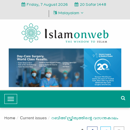
Friday, 7 August 2026
20 Safar 1448
Malayalam
T
o
g
Current issues
Home
റബീഅ് സ്ത്രീത്വത്തിന്റെ വസന്തകാലം
g
l