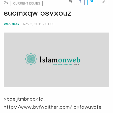
e
CURRENT ISSUES
N
suomxqw bsvxouz
a
v
Nov 2, 2011 - 01:00
Web desk
i
g
a
t
i
o
n
xbqeijtmbnpoxfc,
http://www.bvfwaither.com/ bxfawuvbfe