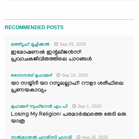
RECOMMENDED POSTS
Sep 29, 2025
മഅ്റൂഫ് മൂച്ചിക്കല്‍
ഇമോഷണൽ ഇന്റലിജൻസ്:
പ്രവാചകജീവിതത്തിലെ പാഠങ്ങൾ
Sep 10, 2025
സൈനബ് മുഹമ്മദ്
യാ സയ്യിദീ യാ റസൂലല്ലാഹ്: റൗളാ ശരീഫിലെ
പ്രണയകാവ്യം
Sep 1, 2025
മുഹമ്മദ് സുഫ്‌യാൻ എം.പി
Losing My Religion: പരമാർത്ഥത്തെ തേടി ഒരു
യാത്ര
Aug 26, 2025
സൽമാനുൽ ഫാരിസി ഹുദവി