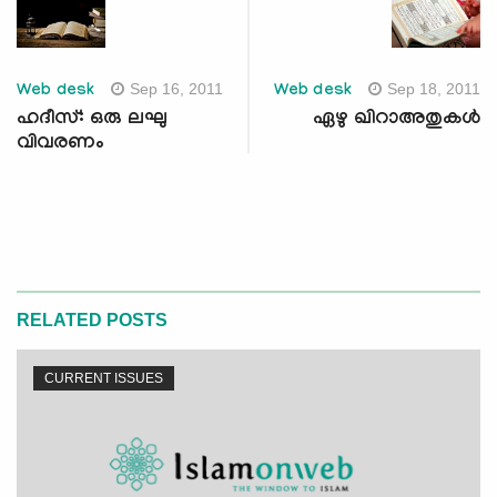
Sep 16, 2011
Sep 18, 2011
Web desk
Web desk
ഹദീസ്: ഒരു ലഘു
ഏഴു ഖിറാഅതുകള്‍
വിവരണം
RELATED POSTS
CURRENT ISSUES