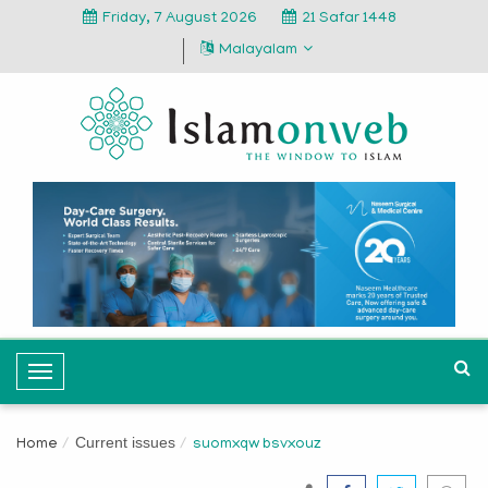
Friday, 7 August 2026
21 Safar 1448
Malayalam
T
o
g
Current issues
Home
suomxqw bsvxouz
g
l