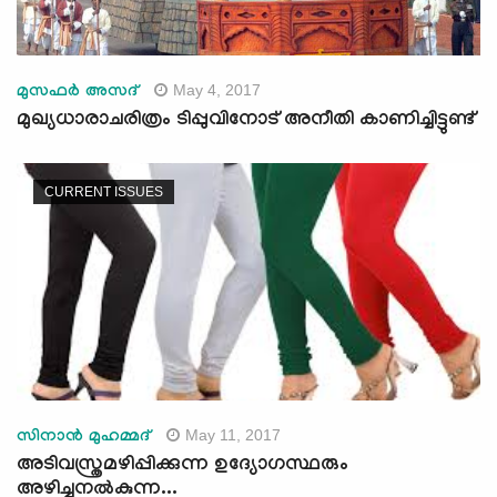
May 4, 2017
മുസഫര്‍ അസദ്
മുഖ്യധാരാചരിത്രം ടിപ്പുവിനോട് അനീതി കാണിച്ചിട്ടുണ്ട്
CURRENT ISSUES
May 11, 2017
സിനാന്‍ മുഹമ്മദ്
അടിവസ്ത്രമഴിപ്പിക്കുന്ന ഉദ്യോഗസ്ഥരും
അഴിച്ചുനല്‍കുന്ന...