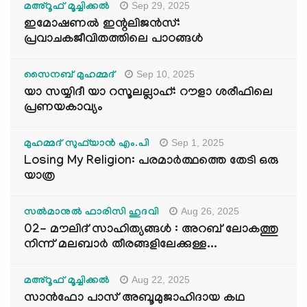
Sep 29, 2025
മഅ്റൂഫ് മൂച്ചിക്കല്‍
ഇമോഷണൽ ഇന്റലിജൻസ്:
പ്രവാചകജീവിതത്തിലെ പാഠങ്ങൾ
Sep 10, 2025
സൈനബ് മുഹമ്മദ്
യാ സയ്യിദീ യാ റസൂലല്ലാഹ്: റൗളാ ശരീഫിലെ
പ്രണയകാവ്യം
Sep 1, 2025
മുഹമ്മദ് സുഫ്‌യാൻ എം.പി
Losing My Religion: പരമാർത്ഥത്തെ തേടി ഒരു
യാത്ര
Aug 26, 2025
സൽമാനുൽ ഫാരിസി ഹുദവി
02- മൗലിദ് സാഹിത്യങ്ങൾ : അറബ് ലോകത്തു
നിന്ന് മലബാർ തീരങ്ങളിലേക്കുള്ള...
Aug 22, 2025
മഅ്റൂഫ് മൂച്ചിക്കല്‍
സാൻഫോ പാസ് അബൂമുജാഹിദായ കഥ