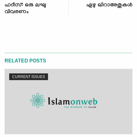
ഹദീസ്: ഒരു ലഘു
ഏഴു ഖിറാഅതുകള്‍
വിവരണം
RELATED POSTS
CURRENT ISSUES