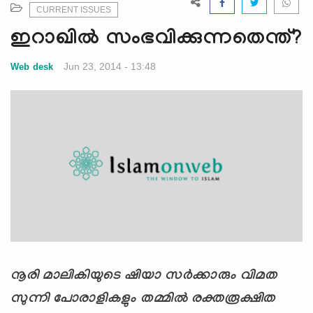
e
CURRENT ISSUES
N
ഇറാഖില്‍ സംഭവിക്കുന്നതെന്ത്?
a
v
Jun 23, 2014 - 13:48
Web desk
i
g
a
t
i
o
n
നൂരി മാലികിയുടെ ഷിയാ സര്‍ക്കാരും വിമത
സുന്നി പോരാളികളും തമ്മില്‍ രക്തരൂക്ഷിത