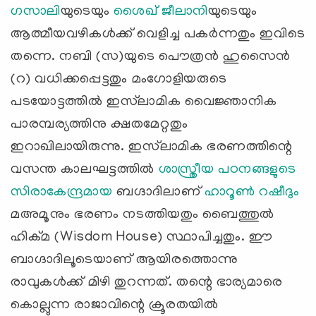
ഗസാലി
യുടെയും
ശൈഖ് ജീലാനി
യുടെയും
ആത്മീയവഴികള്‍ക്ക് വെളിച്ച പകര്‍ന്നതും ഇവിടെ
തന്നെ. നബി (സ)യുടെ പൌത്രന്‍ ഹുസൈന്‍
(റ) വധിക്കപ്പെട്ടതും മംഗോളിയരുടെ
പടയോട്ടത്തില്‍ ഇസ്‌ലാമിക വൈജ്ഞാനിക
പാരമ്പര്യത്തിനു ക്ഷതമേറ്റതും
ഇറാഖിലായിരുന്നു. ഇസ്‌ലാമിക ഭരണത്തിന്റെ
വസന്ത കാലഘട്ടത്തില്‍
ശാസ്ത്രീയ പഠനങ്ങളുടെ
സിരാകേന്ദ്രമായ
ബഗ്ദാദിലാണ്
ഹാറൂണ്‍ റഷീദും
മഅമൂനും ഭരണം നടത്തിയതും ബൈത്തുല്‍
ഹിക്മ (Wisdom House) സ്ഥാപിച്ചതും. ഈ
ബാഗ്ദാദിലൂടെയാണ് ആയിരത്തൊന്നു
രാവുകള്‍ക്ക് മിഴി തുറന്നത്. തന്റെ ഭാര്യമാരെ
കൊല്ലുന്ന രാജാവിന്റെ ക്രൂരതയില്‍