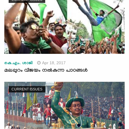
Apr 18, 2017
കെ.എം. ശാജി
മലപ്പുറം വിജയം നല്‍കുന്ന പാഠങ്ങള്‍
CURRENT ISSUES