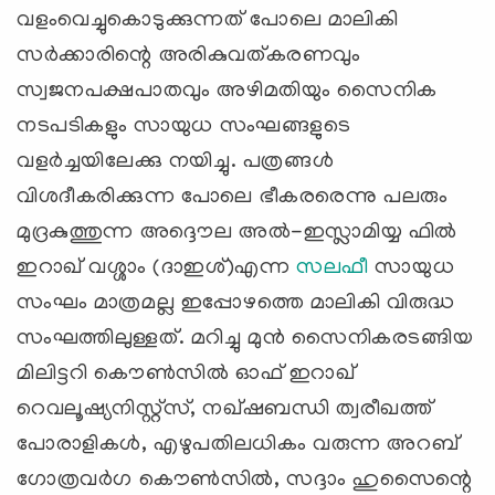
വളംവെച്ചുകൊടുക്കുന്നത് പോലെ മാലികി
സര്‍ക്കാരിന്റെ അരികുവത്കരണവും
സ്വജനപക്ഷപാതവും അഴിമതിയും സൈനിക
നടപടികളും സായുധ സംഘങ്ങളുടെ
വളര്‍ച്ചയിലേക്കു നയിച്ചു. പത്രങ്ങള്‍
വിശദീകരിക്കുന്ന പോലെ ഭീകരരെന്നു പലരും
മുദ്രകുത്തുന്ന അദ്ദൌല അല്‍-ഇസ്ലാമിയ്യ ഫില്‍
ഇറാഖ്‌ വശ്ശാം (ദാഇശ്)എന്ന
സലഫീ
സായുധ
സംഘം മാത്രമല്ല ഇപ്പോഴത്തെ മാലികി വിരുദ്ധ
സംഘത്തിലുള്ളത്‌. മറിച്ചു മുന്‍ സൈനികരടങ്ങിയ
മിലിട്ടറി കൌണ്‍സില്‍ ഓഫ് ഇറാഖ്
റെവലൂഷ്യനിസ്റ്റ്സ്, നഖ്‌ഷബന്ധി ത്വരീഖത്ത്
പോരാളികള്‍, എഴുപതിലധികം വരുന്ന അറബ്
ഗോത്രവര്‍ഗ കൌണ്‍സില്‍, സദ്ദാം ഹുസൈന്റെ