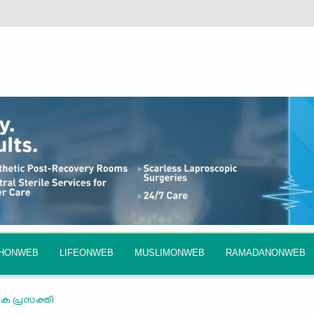
QHONWEB
LIFEONWEB
MUSLIMONWEB
RAMADANONWEB
ിക പ്രസക്തി