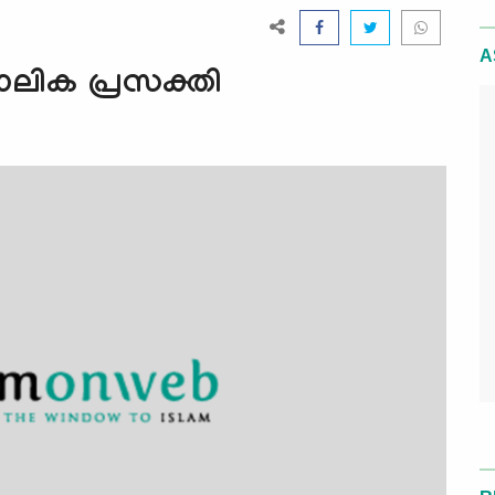
A
ാലിക പ്രസക്തി