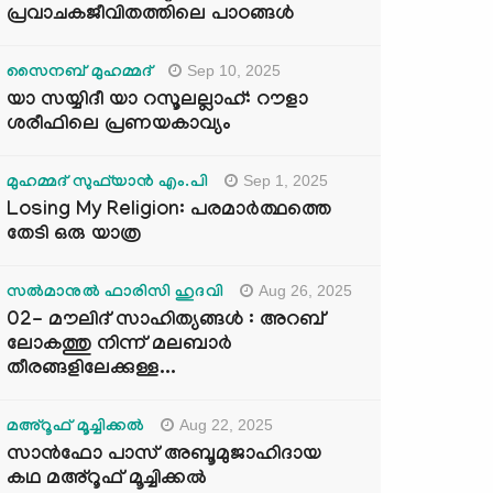
പ്രവാചകജീവിതത്തിലെ പാഠങ്ങൾ
Sep 10, 2025
സൈനബ് മുഹമ്മദ്
യാ സയ്യിദീ യാ റസൂലല്ലാഹ്: റൗളാ
ശരീഫിലെ പ്രണയകാവ്യം
Sep 1, 2025
മുഹമ്മദ് സുഫ്‌യാൻ എം.പി
Losing My Religion: പരമാർത്ഥത്തെ
തേടി ഒരു യാത്ര
Aug 26, 2025
സൽമാനുൽ ഫാരിസി ഹുദവി
02- മൗലിദ് സാഹിത്യങ്ങൾ : അറബ്
ലോകത്തു നിന്ന് മലബാർ
തീരങ്ങളിലേക്കുള്ള...
Aug 22, 2025
മഅ്റൂഫ് മൂച്ചിക്കല്‍
സാൻഫോ പാസ് അബൂമുജാഹിദായ
കഥ മഅ്റൂഫ് മൂച്ചിക്കല്‍