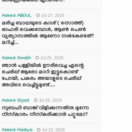
അഭിപ്രായങ്ങൾ എന്താണ്?
Jul 27, 2026
Asked: ABDUL
മരിച്ച ബാപ്പയുടെ കാശ് ( സൊത്ത്)
ഓഹരി വെക്കുമ്പോൾ, ആണ്‍ പെണ്‍
വ്യത്യാസത്തില്‍ ആണോ നല്‍കേണ്ടത്?
മറിച്ച്...
Jul 25, 2026
Asked: Swalih
ഞാൻ പള്ളിയിൽ ഊരിവെച്ച എന്റെ
ചെരിപ്പ് ആരോ മാറി ഇട്ടുകൊണ്ട്
പോയി, പകരം അയാളുടെ ചെരിപ്പ്
അവിടെ വെച്ചിട്ടുമുണ്ട്....
Jul 25, 2026
Asked: Siyad
സുബഹി ബാങ്ക് വിളിക്കുന്നതിനു മുന്നേ
നിസ്കാരം നിസ്കരിക്കാൻ പറ്റുമോ?
Jul 22, 2026
Asked: Hadiya