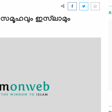
A
 സമൂഹവും ഇസ്‌ലാമും