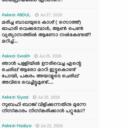
അഭിപ്രായങ്ങൾ എന്താണ്?
Jul 27, 2026
Asked: ABDUL
മരിച്ച ബാപ്പയുടെ കാശ് ( സൊത്ത്)
ഓഹരി വെക്കുമ്പോൾ, ആണ്‍ പെണ്‍
വ്യത്യാസത്തില്‍ ആണോ നല്‍കേണ്ടത്?
മറിച്ച്...
Jul 25, 2026
Asked: Swalih
ഞാൻ പള്ളിയിൽ ഊരിവെച്ച എന്റെ
ചെരിപ്പ് ആരോ മാറി ഇട്ടുകൊണ്ട്
പോയി, പകരം അയാളുടെ ചെരിപ്പ്
അവിടെ വെച്ചിട്ടുമുണ്ട്....
Jul 25, 2026
Asked: Siyad
സുബഹി ബാങ്ക് വിളിക്കുന്നതിനു മുന്നേ
നിസ്കാരം നിസ്കരിക്കാൻ പറ്റുമോ?
Jul 22, 2026
Asked: Hadiya