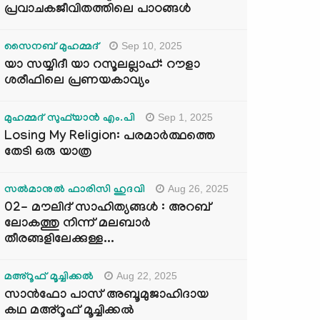
പ്രവാചകജീവിതത്തിലെ പാഠങ്ങൾ
Sep 10, 2025
സൈനബ് മുഹമ്മദ്
യാ സയ്യിദീ യാ റസൂലല്ലാഹ്: റൗളാ
ശരീഫിലെ പ്രണയകാവ്യം
Sep 1, 2025
മുഹമ്മദ് സുഫ്‌യാൻ എം.പി
Losing My Religion: പരമാർത്ഥത്തെ
തേടി ഒരു യാത്ര
Aug 26, 2025
സൽമാനുൽ ഫാരിസി ഹുദവി
02- മൗലിദ് സാഹിത്യങ്ങൾ : അറബ്
ലോകത്തു നിന്ന് മലബാർ
തീരങ്ങളിലേക്കുള്ള...
Aug 22, 2025
മഅ്റൂഫ് മൂച്ചിക്കല്‍
സാൻഫോ പാസ് അബൂമുജാഹിദായ
കഥ മഅ്റൂഫ് മൂച്ചിക്കല്‍