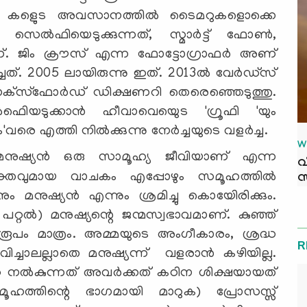
0 കളുെട അവസാനത്തില്‍ ടൈമറുകളൊക്കെ
സെല്‍ഫിയെടുക്കുന്നത്, സ്മാര്‍ട്ട് ഫോണ്‍,
ണ്. ജിം ക്രൗസ് എന്ന ഫോട്ടോഗ്രാഫര്‍ അണ്
. 2005 ലായിരുന്നു ഇത്. 2013ല്‍ വേര്‍ഡ്‌സ്
‌സ്‌ഫോര്‍ഡ് ഡിക്ഷണറി തെരെഞ്ഞെടുത്തു.
ിെയടുക്കാന്‍ ഹീവാവെയുെട 'ഗ്രൂഫി 'യും
ത്തി നില്‍ക്കുന്നു നേര്‍ച്ചയുടെ വളര്‍ച്ച.
W
ുഷ്യന്‍ ഒരു സാമൂഹ്യ ജീവിയാണ് എന്ന
വ
രസക്തവുമായ വാചകം എപ്പോഴും സമൂഹത്തില്‍
സ
നും മനുഷ്യന്‍ എന്നും ശ്രമിച്ചു കൊയേിരിക്കും.
ു പറ്റല്‍) മനുഷ്യന്റെ ജന്മസ്വഭാവമാണ്. കുഞ്ഞ്
ൂപം മാത്രം. അമ്മയുടെ അംഗീകാരം, ശ്രദ്ധ
R
ിച്ചാലല്ലാതെ മനുഷ്യന്ന് വളരാന്‍ കഴിയില്ല.
തടവറ നല്‍കുന്നത് അവര്‍ക്കത് കഠിന ശിക്ഷയായത്
്തിന്റെ ഭാഗമായി മാറുക) പ്രോസസ്സ്