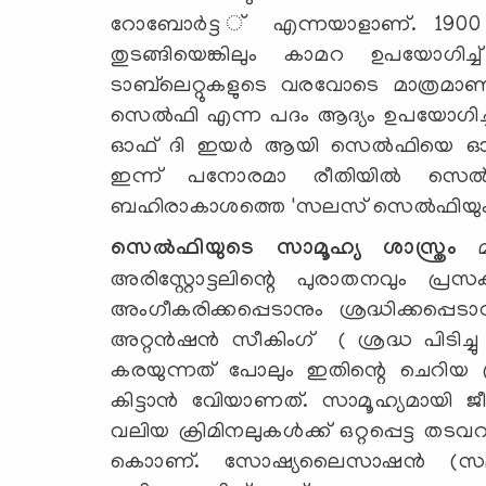
റോബോര്‍ട്ട ് എന്നയാളാണ്. 190
തുടങ്ങിയെങ്കിലും കാമറ ഉപയോഗിച്ച് 
ടാബ്‌ലെറ്റുകളുടെ വരവോടെ മാത്രമാ
സെല്‍ഫി എന്ന പദം ആദ്യം ഉപയോഗിച്ചത്
ഓഫ് ദി ഇയര്‍ ആയി സെല്‍ഫിയെ ഓക്
ഇന്ന് പനോരമാ രീതിയില്‍ സെല്‍ഫ
ബഹിരാകാശത്തെ 'സലസ് സെല്‍ഫിയും'വരെ എ
സെല്‍ഫിയുടെ സാമൂഹ്യ ശാസ്ത്രം
മന
അരിസ്റ്റോട്ടലിന്റെ പുരാതനവും പ്
അംഗീകരിക്കപ്പെടാനും ശ്രദ്ധിക്കപ്പെടാ
അറ്റന്‍ഷന്‍ സീകിംഗ് ( ശ്രദ്ധ പിടിച്ച
കരയുന്നത് പോലും ഇതിന്റെ ചെറിയ ര
കിട്ടാന്‍ വേിയാണത്. സാമൂഹ്യമായി ജീവ
വലിയ ക്രിമിനലുകള്‍ക്ക് ഒറ്റപ്പെട്ട 
കൊാണ്. സോഷ്യലൈസാഷന്‍ (സമൂഹത