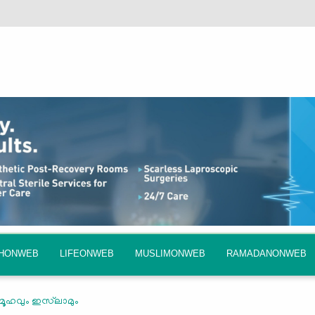
QHONWEB
LIFEONWEB
MUSLIMONWEB
RAMADANONWEB
ൂഹവും ഇസ്‌ലാമും