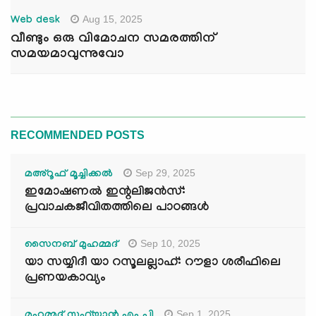
Aug 15, 2025
Web desk
വീണ്ടും ഒരു വിമോചന സമരത്തിന്
സമയമാവുന്നുവോ
RECOMMENDED POSTS
Sep 29, 2025
മഅ്റൂഫ് മൂച്ചിക്കല്‍
ഇമോഷണൽ ഇന്റലിജൻസ്:
പ്രവാചകജീവിതത്തിലെ പാഠങ്ങൾ
Sep 10, 2025
സൈനബ് മുഹമ്മദ്
യാ സയ്യിദീ യാ റസൂലല്ലാഹ്: റൗളാ ശരീഫിലെ
പ്രണയകാവ്യം
Sep 1, 2025
മുഹമ്മദ് സുഫ്‌യാൻ എം.പി