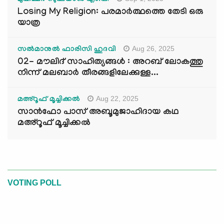
Losing My Religion: പരമാർത്ഥത്തെ തേടി ഒരു
യാത്ര
Aug 26, 2025
സൽമാനുൽ ഫാരിസി ഹുദവി
02- മൗലിദ് സാഹിത്യങ്ങൾ : അറബ് ലോകത്തു
നിന്ന് മലബാർ തീരങ്ങളിലേക്കുള്ള...
Aug 22, 2025
മഅ്റൂഫ് മൂച്ചിക്കല്‍
സാൻഫോ പാസ് അബൂമുജാഹിദായ കഥ
മഅ്റൂഫ് മൂച്ചിക്കല്‍
VOTING POLL