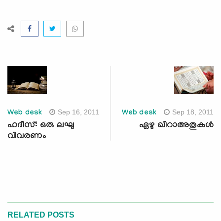
Sep 16, 2011
Sep 18, 2011
Web desk
Web desk
ഹദീസ്: ഒരു ലഘു
ഏഴു ഖിറാഅതുകള്‍
വിവരണം
RELATED POSTS