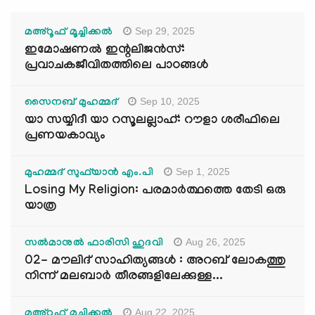
Sep 29, 2025
മഅ്റൂഫ് മൂച്ചിക്കല്‍
ഇമോഷണൽ ഇന്റലിജൻസ്:
പ്രവാചകജീവിതത്തിലെ പാഠങ്ങൾ
Sep 10, 2025
സൈനബ് മുഹമ്മദ്
യാ സയ്യിദീ യാ റസൂലല്ലാഹ്: റൗളാ ശരീഫിലെ
പ്രണയകാവ്യം
Sep 1, 2025
മുഹമ്മദ് സുഫ്‌യാൻ എം.പി
Losing My Religion: പരമാർത്ഥത്തെ തേടി ഒരു
യാത്ര
Aug 26, 2025
സൽമാനുൽ ഫാരിസി ഹുദവി
02- മൗലിദ് സാഹിത്യങ്ങൾ : അറബ് ലോകത്തു
നിന്ന് മലബാർ തീരങ്ങളിലേക്കുള്ള...
Aug 22, 2025
മഅ്റൂഫ് മൂച്ചിക്കല്‍