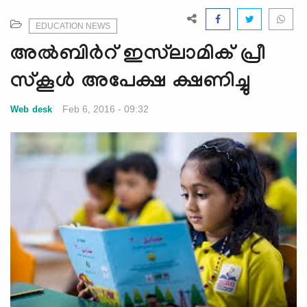
e
N
EDUCATION NEWS
a
അല്‍ബിര്‍റ് ഇസ്‌ലാമിക് പ്രീ
v
i
സ്‌കൂള്‍ അപേക്ഷ ക്ഷണിച്ചു
g
a
Feb 6, 2016 - 09:32
Web desk
t
i
o
n