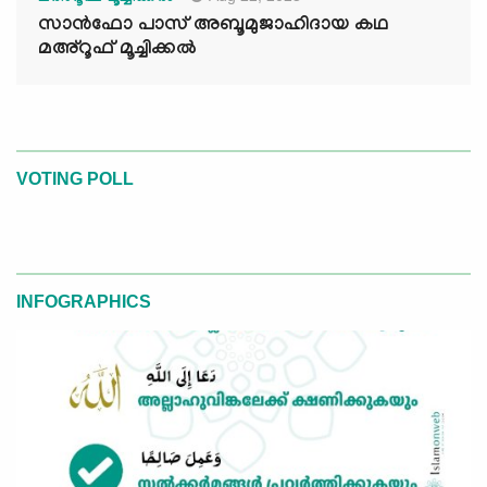
സാൻഫോ പാസ് അബൂമുജാഹിദായ കഥ
മഅ്റൂഫ് മൂച്ചിക്കല്‍
VOTING POLL
INFOGRAPHICS