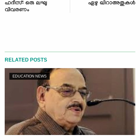
ഹദീസ്: ഒരു ലഘു
ഏഴു ഖിറാഅതുകള്‍
വിവരണം
RELATED POSTS
EDUCATION NEWS