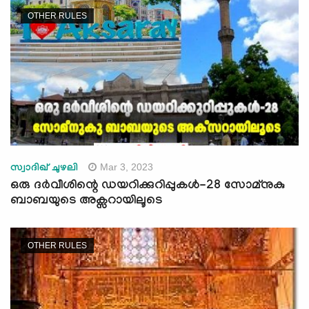
OTHER RULES
Mar 3, 2023
സ്വാദിഖ് ചുഴലി
ഒരു ദർവീശിന്റെ ഡയറിക്കുറിപ്പുകൾ-28 സോമ്നുകു
ബാബയുടെ അക്സറായിലൂടെ
OTHER RULES