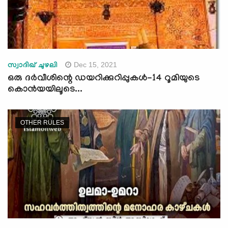
Dec 15, 2021
സ്വാദിഖ് ചുഴലി
ഒരു ദർവീശിന്റെ ഡയറിക്കുറിപ്പുകൾ-14 റൂമിയുടെ
കൊന്‍യയിലൂടെ...
OTHER RULES