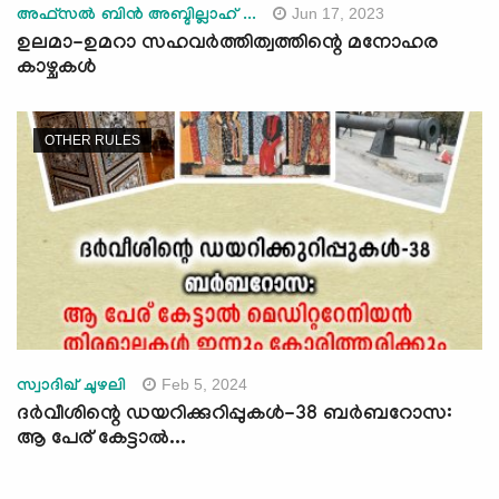
Jun 17, 2023
അഫ്‌സല്‍ ബിന്‍ അബ്ദില്ലാഹ്‌ ...
ഉലമാ-ഉമറാ സഹവർത്തിത്വത്തിന്റെ മനോഹര
കാഴ്ചകള്‍
OTHER RULES
Feb 5, 2024
സ്വാദിഖ് ചുഴലി
ദർവീശിന്റെ ഡയറിക്കുറിപ്പുകൾ-38 ബർബറോസ:
ആ പേര് കേട്ടാല്‍...