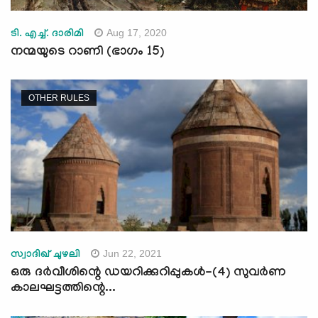
Aug 17, 2020
ടി. എച്ച്. ദാരിമി
നന്മയുടെ റാണി (ഭാഗം 15)
OTHER RULES
Jun 22, 2021
സ്വാദിഖ് ചുഴലി
ഒരു ദർവീശിന്റെ ഡയറിക്കുറിപ്പുകൾ-(4) സുവർണ
കാലഘട്ടത്തിന്റെ...