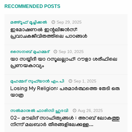
RECOMMENDED POSTS
Sep 29, 2025
മഅ്റൂഫ് മൂച്ചിക്കല്‍
ഇമോഷണൽ ഇന്റലിജൻസ്:
പ്രവാചകജീവിതത്തിലെ പാഠങ്ങൾ
Sep 10, 2025
സൈനബ് മുഹമ്മദ്
യാ സയ്യിദീ യാ റസൂലല്ലാഹ്: റൗളാ ശരീഫിലെ
പ്രണയകാവ്യം
Sep 1, 2025
മുഹമ്മദ് സുഫ്‌യാൻ എം.പി
Losing My Religion: പരമാർത്ഥത്തെ തേടി ഒരു
യാത്ര
Aug 26, 2025
സൽമാനുൽ ഫാരിസി ഹുദവി
02- മൗലിദ് സാഹിത്യങ്ങൾ : അറബ് ലോകത്തു
നിന്ന് മലബാർ തീരങ്ങളിലേക്കുള്ള...