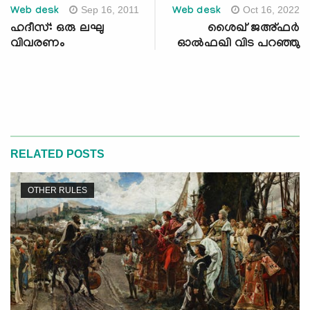
Sep 16, 2011
Oct 16, 2022
Web desk
Web desk
ഹദീസ്: ഒരു ലഘു
ശൈഖ് ജഅ്ഫർ
വിവരണം
ഓൽഫഖി വിട പറഞ്ഞു
RELATED POSTS
OTHER RULES