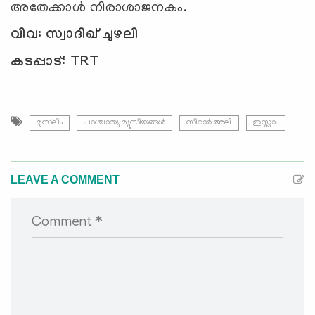
അതേക്കാള്‍ നിരാശാജനകം.
വിവ: സ്വാദിഖ് ചുഴലി
കടപ്പാട്: TRT
മുസ്‍ലിം
പാശ്ചാത്യ മ്യൂസിയങ്ങള്‍
സിറാര്‍ അലി
ഇസ്ലാം
LEAVE A COMMENT
Comment *