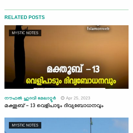
RELATED POSTS
MYSTIC NOTES
Apr 25, 2023
നൗഫൽ ഹുദവി മേലാറ്റൂർ
മക്തൂബ് - 13 വെളിപാടും ദിവ്യബോധനവും
MYSTIC NOTES