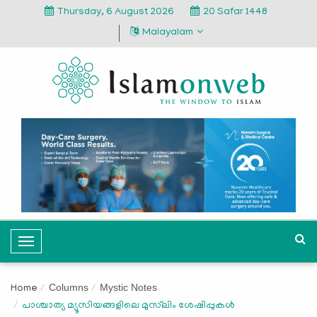
Thursday, 6 August 2026
20 Safar 1448
Malayalam
T
o
g
Columns
Mystic Notes
Home
g
പാശ്ചാത്യ മ്യൂസിയങ്ങളിലെ മുസ്‍ലിം ശേഷിപ്പുകള്‍
l