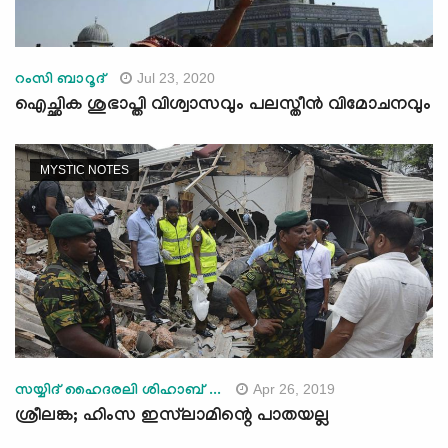
Jul 23, 2020
റംസി ബാറൂദ്
ഐച്ഛിക ശുഭാപ്തി വിശ്വാസവും പലസ്തീന്‍ വിമോചനവും
MYSTIC NOTES
Apr 26, 2019
സയ്യിദ് ഹൈദരലി ശിഹാബ് ...
ശ്രീലങ്ക; ഹിംസ ഇസ്‌ലാമിന്റെ പാതയല്ല