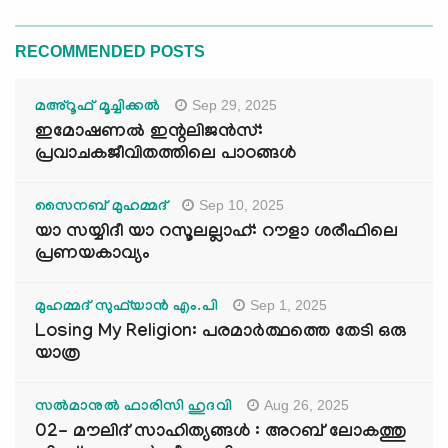
RECOMMENDED POSTS
Sep 29, 2025
മഅ്റൂഫ് മൂച്ചിക്കല്‍
ഇമോഷണൽ ഇന്റലിജൻസ്:
പ്രവാചകജീവിതത്തിലെ പാഠങ്ങൾ
Sep 10, 2025
സൈനബ് മുഹമ്മദ്
യാ സയ്യിദീ യാ റസൂലല്ലാഹ്: റൗളാ ശരീഫിലെ
പ്രണയകാവ്യം
Sep 1, 2025
മുഹമ്മദ് സുഫ്‌യാൻ എം.പി
Losing My Religion: പരമാർത്ഥത്തെ തേടി ഒരു
യാത്ര
Aug 26, 2025
സൽമാനുൽ ഫാരിസി ഹുദവി
02- മൗലിദ് സാഹിത്യങ്ങൾ : അറബ് ലോകത്തു