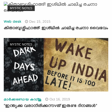
MYSTIC NOTES
Dec 15, 2015
Web desk
കിതാബുശ്ശിഫാഅ്: ഇശ്ഖില്‍ ചാലിച്ച രചനാ വൈഭവം
MYSTIC NOTES
Oct 16, 2019
മാർക്കണ്ഡേയ കഡ്ജു
"ഇന്ത്യക്കു വരാനിരിക്കുന്നvത് ഇരുണ്ട ദിനങ്ങൾ"