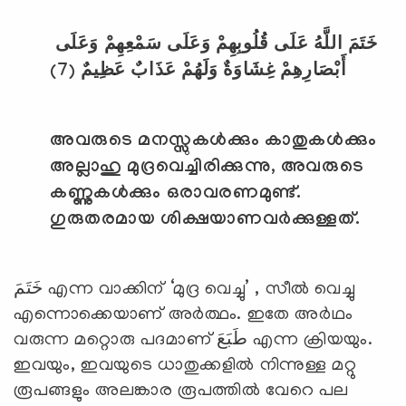
خَتَمَ اللَّهُ عَلَى قُلُوبِهِمْ وَعَلَى سَمْعِهِمْ وَعَلَى
أَبْصَارِهِمْ غِشَاوَةٌ وَلَهُمْ عَذَابٌ عَظِيمٌ (7)
അവരുടെ മനസ്സുകള്‍ക്കും കാതുകള്‍ക്കും
അല്ലാഹു മുദ്രവെച്ചിരിക്കുന്നു
,
അവരുടെ
കണ്ണുകള്‍ക്കും ഒരാവരണമുണ്ട്.
ഗുരുതരമായ ശിക്ഷയാണവര്‍ക്കുള്ളത്.
خَتَمَ എന്ന വാക്കിന് ‘മുദ്ര വെച്ചു’ , സീല്‍ വെച്ചു
എന്നൊക്കെയാണ് അര്‍ത്ഥം. ഇതേ അര്‍ഥം
വരുന്ന മറ്റൊരു പദമാണ് طَبَعَ എന്ന ക്രിയയും.
ഇവയും, ഇവയുടെ ധാതുക്കളില്‍ നിന്നുള്ള മറ്റു
രൂപങ്ങളും അലങ്കാര രൂപത്തില്‍ വേറെ പല