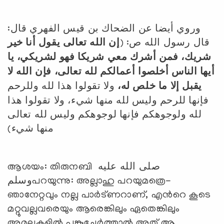
وروي أيضا عن الضحاك بن قيس الفهري قال:
قال رسول الله ص: (
إن الله تعالى يقول أنا خير
شريك، فمن أشرك معي شريكا فهو لشريكي، يا
أيها الناس أخلصوا أعمالكم لله تعالى، فإن الله لا
يقبل إلا ما خلص له،
ولا تقولوا هذا لله وللرحم
فإنها للرحم وليس لله منها شيء، ولا تقولوا هذا
لله ولوجوهكم فإنها لوجوهكم وليس لله تعالى
منها شيء)
ആശയം: തിരുനബി صلى الله عليه
وسلمപറയുന്നു: അല്ലാഹു പറയുമത്രെ-
ഞാനേറ്റവും നല്ല പാര്‍ട്‍ണറാണ്, എന്‍റെ കൂടെ
മറ്റുവല്ലവരെയും ആരെങ്കിലും ഏതെങ്കിലും
അമലുകളില്‍ പങ്കുചേര്‍ത്താല്‍ അത് ആ