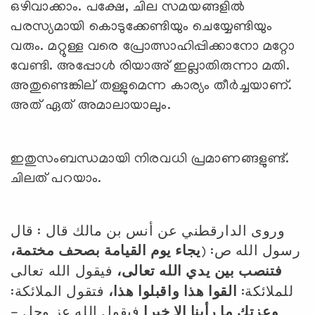
ഒഴിവാക്കാം. പക്ഷേ, ചില സമയങ്ങളില്‍
പരസ്യമായി കൊടുക്കേണ്ടിയും ചെയ്യേണ്ടിയും
വരും. മറ്റുള്ള വരെ പ്രോത്സാഹിപ്പിക്കാനോ മറ്റോ
വേണ്ടി. അപ്പോള്‍ രിയാഅ് ഇല്ലാതിരുന്നാ മതി.
അതുണ്ടെങ്കില് തള്ളുമെന്ന കാര്യം തീര്‍ച്ചയാണ്.
അത് ഏത് അമാലായാലും.
ഇതുസംബന്ധമായി നിരവധി പ്രമാണങ്ങളുണ്ട്.
ചിലത് പറയാം.
وروى الدارقطني عن أنس بن مالك قال : قال
رسول الله ص: (
يجاء يوم القيامة بصحف مختمة،
فتنصب بين يدي الله تعالى،
فيقول الله تعالى
للملائكة:
القوا هذا واقبلوا هذا،
فتقول الملائكة:
وعزتك ما رأينا إلا خيرا
فيقول الله عز وجل -