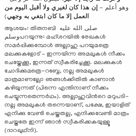
وهو أعلم -
إن هذا كان لغيري ولا أقبل اليوم من
)
العمل إلا ما كان ابتغي به وجهي
ആശയം: തിരുനബി صلى الله عليه
وسلمപറയുന്നു: മഹ്ശറയില്‍ രേഖകള്‍
സമര്‍പ്പിക്കുമ്പോള്‍ അല്ലാഹു പറയുമത്രെ
മലക്കുകളോട് – ഇന്നയിന്ന അമലുകള്‍ നീക്കം
ചെയ്തേക്കൂ, ഇന്നത് സ്വീകരിച്ചേക്കൂ. മലക്കുകള്‍
ചോദിക്കുമത്രെ-റബ്ബേ, നല്ല അമലുകള്‍
മാത്രമാണല്ലോ ഞങ്ങള്‍ക്കിതില്‍ കാണാന്‍
കഴിയുന്നത് (പിന്നെ എന്തിനാണ് നീക്കം
ചെയ്യുന്നതെന്നര്‍ഥം). അല്ലാഹുവിന്‍റെ മറുപടി-
നല്ല അമലുകള്‍ തന്നെയാണ്, പക്ഷേ, ഇയാളിത്
എനിക്കു വേണ്ടി ചെയ്തതല്ല, എനിക്കുവേണ്ടി മാത്രം
ചെയ്തതേ ഇന്ന് ഞാന്‍ സ്വീകരിക്കകയുള്ളൂ
(ദാറഖുഥ്നി).