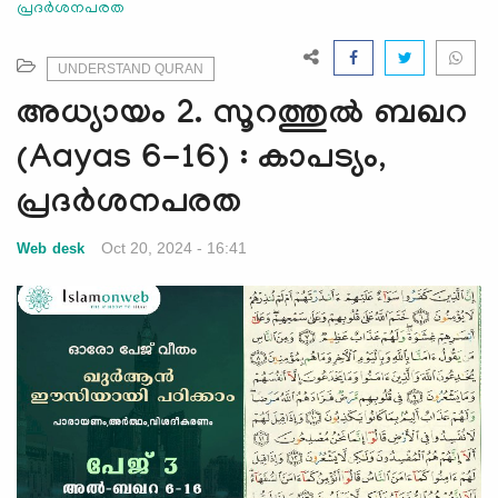
പ്രദർശനപരത
e
N
a
UNDERSTAND QURAN
v
അധ്യായം 2. സൂറത്തുല്‍ ബഖറ
i
g
(Aayas 6-16) : കാപട്യം,
a
പ്രദർശനപരത
t
i
Oct 20, 2024 - 16:41
Web desk
o
n