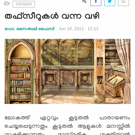
e
TAFSEER
N
തഫ്‌സീറുകള്‍ വന്ന വഴി
a
v
Jun 18, 2012 - 12:12
ഡോ. സൈതാലി ഫൈസി
i
g
a
t
i
o
n
ലോകത്ത്‌ ഏറ്റവും കൂടുതല്‍ പാരായണം
ചെയ്യപ്പെടുന്നതും കൂടുതല്‍ ആളുകള്‍ മനസ്സില്‍