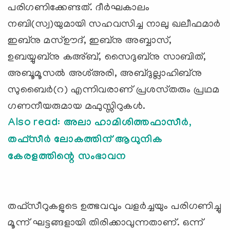
പരിഗണിക്കേണ്ടത്‌. ദീര്‍ഘകാലം
നബി(സ്വ)യുമായി സഹവസിച്ച നാലു ഖലീഫമാര്‍
ഇബ്‌നു മസ്‌ഊദ്‌, ഇബ്‌നു അബ്ബാസ്‌,
ഉബയ്യുബ്‌നു കഅ്‌ബ്‌, സൈദുബ്‌നു സാബിത്‌,
അബൂമൂസല്‍ അശ്‌അരി, അബ്ദുല്ലാഹിബ്‌നു
സുബൈര്‍(റ) എന്നിവരാണ്‌ പ്രശസ്‌തരും പ്രഥമ
ഗണനീയരുമായ മഫുസ്സിറുകള്‍.
Also read: അലാ ഹാമിശിത്തഫാസീര്‍,
തഫ്സീര്‍ ലോകത്തിന് ആധുനിക
കേരളത്തിന്റെ സംഭാവന
തഫ്‌സീറുകളുടെ ഉത്ഭവവും വളര്‍ച്ചയും പരിഗണിച്ചു
മൂന്ന്‌ ഘട്ടങ്ങളായി തിരിക്കാവുന്നതാണ്‌. ഒന്ന്‌