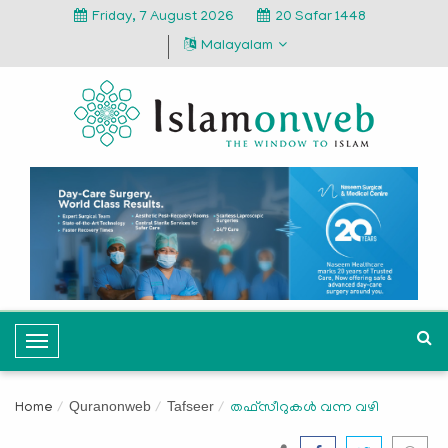
Friday, 7 August 2026
20 Safar 1448
Malayalam
T
o
g
Quranonweb
Tafseer
Home
തഫ്‌സീറുകള്‍ വന്ന വഴി
g
l