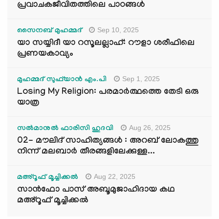
പ്രവാചകജീവിതത്തിലെ പാഠങ്ങൾ
Sep 10, 2025
സൈനബ് മുഹമ്മദ്
യാ സയ്യിദീ യാ റസൂലല്ലാഹ്: റൗളാ ശരീഫിലെ
പ്രണയകാവ്യം
Sep 1, 2025
മുഹമ്മദ് സുഫ്‌യാൻ എം.പി
Losing My Religion: പരമാർത്ഥത്തെ തേടി ഒരു
യാത്ര
Aug 26, 2025
സൽമാനുൽ ഫാരിസി ഹുദവി
02- മൗലിദ് സാഹിത്യങ്ങൾ : അറബ് ലോകത്തു
നിന്ന് മലബാർ തീരങ്ങളിലേക്കുള്ള...
Aug 22, 2025
മഅ്റൂഫ് മൂച്ചിക്കല്‍
സാൻഫോ പാസ് അബൂമുജാഹിദായ കഥ
മഅ്റൂഫ് മൂച്ചിക്കല്‍