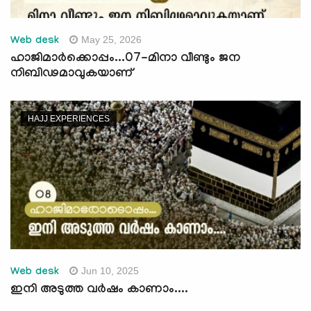
May 25, 2026
Web desk
ഹാജിമാര്‍ക്കൊപ്പം...07-മിനാ വീണ്ടും ജന
നിബിഢമാവുകയാണ്
HAJJ EXPERIENCES
Jun 10, 2025
Web desk
ഇനി അടുത്ത വര്‍ഷം കാണാം....