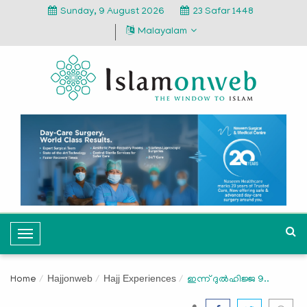
Sunday, 9 August 2026
23 Safar 1448
Malayalam
T
o
g
Hajjonweb
Hajj Experiences
Home
ഇന്ന് ദുല്‍ഹിജ്ജ 9..
g
l