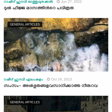
Jun 27, 2022
റാഷിദ് ഹുദവി ഓത്തുപ്പുരക്കല്‍
ദുല്‍ ഹിജ്ജ മാസത്തിന്‍റെ പവിത്രത
GENERAL ARTICLES
Oct 24, 2013
റഷീദ് ഹുദവി ഏലംകുളം
സംസം- അല്‍ഭുതങ്ങളവസാനിക്കാത്ത നീരുറവ
GENERAL ARTICLES