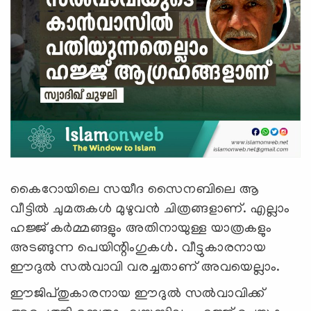
കൈറോയിലെ സയീദ സൈനബിലെ ആ
വീട്ടില്‍ ചുമരുകള്‍ മുഴുവന്‍ ചിത്രങ്ങളാണ്. എല്ലാം
ഹജ്ജ് കര്‍മ്മങ്ങളും അതിനായുള്ള യാത്രകളും
അടങ്ങുന്ന പെയിന്റിംഗുകള്‍. വീട്ടുകാരനായ
ഈദുൽ സൽവാവി വരച്ചതാണ് അവയെല്ലാം.
ഈജിപ്തുകാരനായ ഈദുൽ സൽവാവിക്ക്