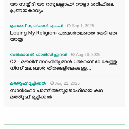
യാ സയ്യിദീ യാ റസൂലല്ലാഹ്: റൗളാ ശരീഫിലെ
പ്രണയകാവ്യം
Sep 1, 2025
മുഹമ്മദ് സുഫ്‌യാൻ എം.പി
Losing My Religion: പരമാർത്ഥത്തെ തേടി ഒരു
യാത്ര
Aug 26, 2025
സൽമാനുൽ ഫാരിസി ഹുദവി
02- മൗലിദ് സാഹിത്യങ്ങൾ : അറബ് ലോകത്തു
നിന്ന് മലബാർ തീരങ്ങളിലേക്കുള്ള...
Aug 22, 2025
മഅ്റൂഫ് മൂച്ചിക്കല്‍
സാൻഫോ പാസ് അബൂമുജാഹിദായ കഥ
മഅ്റൂഫ് മൂച്ചിക്കല്‍