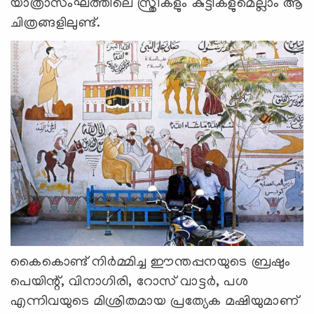
യാത്രാസംഘത്തിലെ സ്ത്രീകളും കുട്ടികളുമെല്ലാം ആ
ചിത്രങ്ങളിലുണ്ട്.
കൈകൊണ്ട് നിർമ്മിച്ച ഈന്തപ്പനയുടെ ബ്രഷും
പെയിന്റ്, വിനാഗിരി, റോസ് വാട്ടർ, പശ
എന്നിവയുടെ മിശ്രിതമായ പ്രത്യേക മഷിയുമാണ്