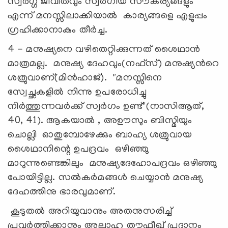
സ്വർഗ്ഗ ജീവിതവും സ്വർഗീയ സൗകര്യങ്ങളും
എന്ന് മനസ്സിലാക്കിയാൽ കാര്യങ്ങളെ എളുപ്പം
ഗ്രഹിക്കാനാകും തീർച്ച.
4 - മനുഷ്യനെ വഴിതെറ്റിക്കുന്നത് ശൈഥാൻ
മാത്രമല്ല. മനുഷ്യ ദേഹവും(നഫ്സ്) മനുഷ്യൻറെ
ശത്രുവാണ്(മിൻഹാജ്). "മനസ്സിനെ
സ്വേച്ഛകളിൽ നിന്നു ഉപരോധിച്ചു
നിർത്തുന്നവർക്ക് സ്വർഗം ഉണ്ട്"(നാസിആത്,
40, 41). ആകയാൽ , അഊസും ബിസ്മിയും
ചൊല്ലി ഓതുമ്പോഴേക്കും ബാഹ്യ ശത്രുവായ
ശൈഥാനിന്റെ ഉപദ്രവം ഒഴിഞ്ഞു
മാറുന്നുണ്ടെങ്കിലും മനുഷ്യദേഹോപദ്രവം ഒഴിഞ്ഞു
പോയിട്ടില്ല. സൽകർമങ്ങൾ ചെയ്യാൻ മനുഷ്യ
ദേഹത്തിനു ഭാരവുമാണ്.
കൂടുതൽ അറിയുവാനും അതനുസരിച്ച്
പ്രവർത്തിക്കാനും അല്ലാഹു തൗഫീഖ് പ്രദാനം