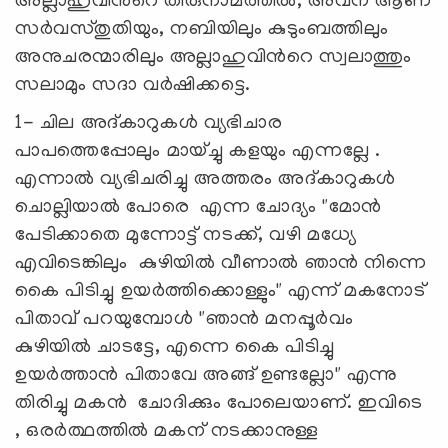
അല്ലാഹുവിൻറെ തിരുനാമത്തിൽ, അവന് ആണ്
സർവസ്തുതിയും, നബിയിലും കുടുംബത്തിലും
അനുചരന്മാരിലും അല്ലാഹുവിൻറെ സ്വലാത്തും
സലാമും സദാ വർഷിക്കട്ടെ.
1- ചില അദ്കാറുകൾ വ്യഭിചാര
പാപത്തെപ്പോലും മായ്ച്ചു കളയും എന്നല്ലേ .
എന്നാൽ വ്യഭിചരിച്ചു അത്തരം അദ്കാറുകൾ
ചൊല്ലിയാൽ പോരെ എന്ന ചോദ്യം "മോൻ
പേടിക്കാതെ മുന്നോട്ട് നടക്ക്, വഴി മധ്യേ
എവിടെങ്കിലും കുഴിയിൽ വീണാൽ ഞാൻ നിന്നെ
കൈ പിടിച്ചു ഉയർത്തിക്കൊള്ളും" എന്ന് മകനോട്
പിതാവ് പറയുമ്പോൾ "ഞാൻ മനപ്പൂർവം
കുഴിയിൽ ചാടട്ടേ, എന്നെ കൈ പിടിച്ചു
ഉയർത്താൻ പിതാവേ അങ്ങ് ഉണ്ടല്ലോ" എന്നു
തിരിച്ചു മകൻ ചോദിക്കും പോലെയാണ്. ഇവിടെ
, ഒരർത്ഥത്തിൽ മകന് നടക്കാനുള്ള