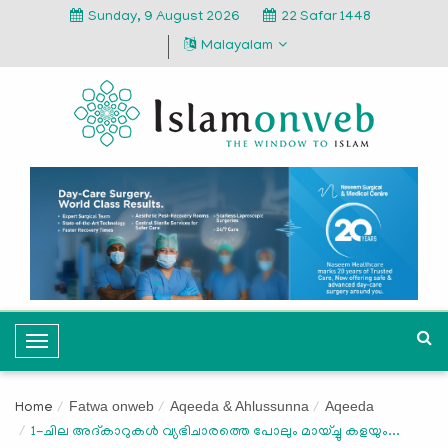
Sunday, 9 August 2026
22 Safar 1448
Malayalam
T
o
g
Fatwa onweb
Aqeeda & Ahlussunna
Aqeeda
Home
g
1-ചില അദ്കാറുകൾ വ്യഭിചാരത്തെ പോലും മായ്ച്ചു കളയും...
l