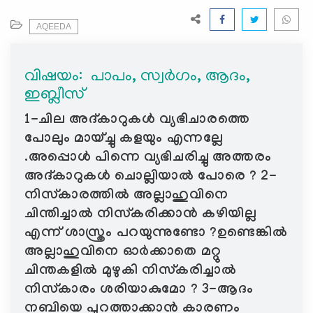
e
N
AQEEDA
a
v
വിഷയം: ‍ പാപം, സ്വർഗം, ആദം,
i
ഇബ്ലീസ്
g
a
1-ചില അദ്കാറുകൾ വ്യഭിചാരത്തെ
t
പോലും മായ്ച്ചു കളയും എന്നല്ലേ
i
.അപ്പൊൾ പിന്നെ വ്യഭിചരിച്ചു അത്തരം
o
അദ്കാറുകൾ ചൊല്ലിയാൽ പോരെ ? 2-
n
നിസ്‌കാരത്തിൽ അല്ലാഹുവിനെ
ചിന്തിച്ചാൽ നിസ്‌കരിക്കാൻ കഴിയില്ല
എന്ന് ശാസ്ത്രം പറയുന്നുണ്ടോ ?ഉണ്ടെങ്കിൽ
അല്ലാഹുവിനെ ഓർക്കാതെ മറ്റു
ചിന്തകളിൽ മുഴുകി നിസ്കരിച്ചാൽ
നിസ്കാരം ശരിയാകുമോ ? 3-ആദം
നബിയെ പുറത്താക്കാൻ കാരണം