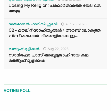
മുഹമ്മദ് സുഫ്‌യാൻ എം.പി
Losing My Religion: പരമാർത്ഥത്തെ തേടി ഒരു
യാത്ര
Aug 26, 2025
സൽമാനുൽ ഫാരിസി ഹുദവി
02- മൗലിദ് സാഹിത്യങ്ങൾ : അറബ് ലോകത്തു
നിന്ന് മലബാർ തീരങ്ങളിലേക്കുള്ള...
Aug 22, 2025
മഅ്റൂഫ് മൂച്ചിക്കല്‍
സാൻഫോ പാസ് അബൂമുജാഹിദായ കഥ
മഅ്റൂഫ് മൂച്ചിക്കല്‍
VOTING POLL