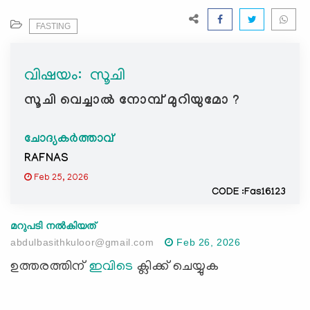
e
N
FASTING
a
v
വിഷയം: ‍ സൂചി
i
g
സൂചി വെച്ചാൽ നോമ്പ് മുറിയുമോ ?
a
t
ചോദ്യകർത്താവ്
i
RAFNAS
o
n
Feb 25, 2026
CODE :Fas16123
മറുപടി നൽകിയത്
abdulbasithkuloor@gmail.com
Feb 26, 2026
ഉത്തരത്തിന്
ഇവിടെ
ക്ലിക്ക് ചെയ്യുക