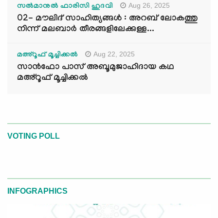
Aug 26, 2025
സൽമാനുൽ ഫാരിസി ഹുദവി
02- മൗലിദ് സാഹിത്യങ്ങൾ : അറബ് ലോകത്തു
നിന്ന് മലബാർ തീരങ്ങളിലേക്കുള്ള...
Aug 22, 2025
മഅ്റൂഫ് മൂച്ചിക്കല്‍
സാൻഫോ പാസ് അബൂമുജാഹിദായ കഥ
മഅ്റൂഫ് മൂച്ചിക്കല്‍
VOTING POLL
INFOGRAPHICS