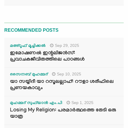
RECOMMENDED POSTS
Sep 29, 2025
മഅ്റൂഫ് മൂച്ചിക്കല്‍
ഇമോഷണൽ ഇന്റലിജൻസ്:
പ്രവാചകജീവിതത്തിലെ പാഠങ്ങൾ
Sep 10, 2025
സൈനബ് മുഹമ്മദ്
യാ സയ്യിദീ യാ റസൂലല്ലാഹ്: റൗളാ ശരീഫിലെ
പ്രണയകാവ്യം
Sep 1, 2025
മുഹമ്മദ് സുഫ്‌യാൻ എം.പി
Losing My Religion: പരമാർത്ഥത്തെ തേടി ഒരു
യാത്ര