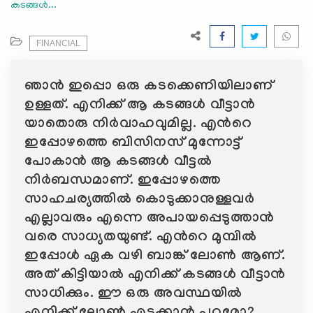
കടങ്ങൾ...
e
N
a
FINANCIAL
v
i
ഞാൻ ഇപ്പൊ ഒരു കടക്കെണിയിലാണ്
g
ഉള്ളത്. എനിക്ക് ആ കടങ്ങൾ വീട്ടാൻ
a
യാതൊരു നിർവാഹവുമില്ല. എന്‍റെ
t
ഇപ്പോഴത്തെ ബിസിനസ് മുന്നോട്ട്
i
പോകാൻ ആ കടങ്ങൾ വീട്ടൽ
o
n
നിര്‍ബന്ധമാണ്. ഇപ്പോഴത്തെ
സാഹചര്യത്തിൽ കൊടുക്കാനുള്ളവർ
എല്ലാവരും എന്നെ അപായപ്പെടുത്താൻ
വരെ സാധ്യതയുണ്ട്. എന്‍റെ മുമ്പിൽ
ഇപ്പോൾ ഏക വഴി ബാങ്ക് ലോൺ ആണ്.
അത് കിട്ടിയാൽ എനിക്ക് കടങ്ങൾ വീട്ടാൻ
സാധിക്കും. ഈ ഒരു അവസ്ഥയിൽ