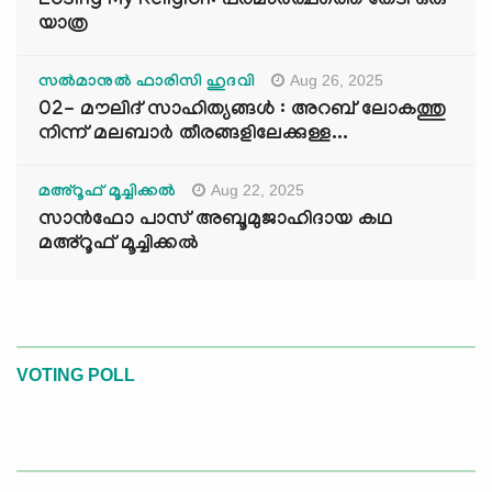
Losing My Religion: പരമാർത്ഥത്തെ തേടി ഒരു
യാത്ര
Aug 26, 2025
സൽമാനുൽ ഫാരിസി ഹുദവി
02- മൗലിദ് സാഹിത്യങ്ങൾ : അറബ് ലോകത്തു
നിന്ന് മലബാർ തീരങ്ങളിലേക്കുള്ള...
Aug 22, 2025
മഅ്റൂഫ് മൂച്ചിക്കല്‍
സാൻഫോ പാസ് അബൂമുജാഹിദായ കഥ
മഅ്റൂഫ് മൂച്ചിക്കല്‍
VOTING POLL