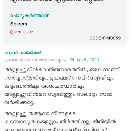
എനിക്ക് ലോൺ എടുക്കാൻ പറ്റുമോ?
ചോദ്യകർത്താവ്
Saleem
Mar 3, 2021
CODE :Fin10069
മറുപടി നൽകിയത്
മുബാറക് ഹുദവി അങ്ങാടിപ്പുറം
Jun 5, 2021
അല്ലാഹുവിന്‍റെ തിരുനാമത്തില്‍, അവനാണ്
സര്‍വ്വസ്തുതിയും, മുഹമ്മദ് നബി (സ്വ)യിലും
കുടുംബത്തിലും അനുചരന്മാരിലും
അല്ലാഹുവിന്‍റെ സ്വലാത്തും സലാമും സദാ
വര്‍ഷിക്കട്ടേ.
അല്ലാഹു തആലാ നിങ്ങളുടെ
കടബാധ്യതകളെല്ലാം തീര്‍ത്ത് നല്ല രീതിയില്‍
ഹലാലായ സമ്പത്ത് കൊണ്ട് ബിസിനസ്