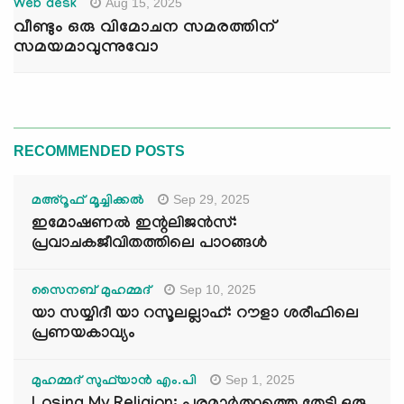
Aug 15, 2025
Web desk
വീണ്ടും ഒരു വിമോചന സമരത്തിന്
സമയമാവുന്നുവോ
RECOMMENDED POSTS
Sep 29, 2025
മഅ്റൂഫ് മൂച്ചിക്കല്‍
ഇമോഷണൽ ഇന്റലിജൻസ്:
പ്രവാചകജീവിതത്തിലെ പാഠങ്ങൾ
Sep 10, 2025
സൈനബ് മുഹമ്മദ്
യാ സയ്യിദീ യാ റസൂലല്ലാഹ്: റൗളാ ശരീഫിലെ
പ്രണയകാവ്യം
Sep 1, 2025
മുഹമ്മദ് സുഫ്‌യാൻ എം.പി