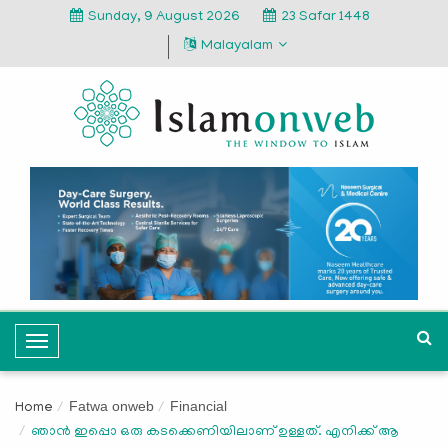
Sunday, 9 August 2026
23 Safar 1448
Malayalam
T
o
g
Fatwa onweb
Financial
Home
g
ഞാൻ ഇപ്പൊ ഒരു കടക്കെണിയിലാണ് ഉള്ളത്. എനിക്ക് ആ
l