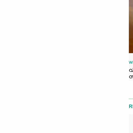
W
വ
സ
R