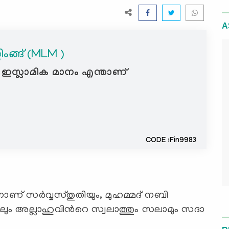
A
റിംങ്ങ് (MLM )
MLM ) ഇസ്ലാമിക മാനം എന്താണ്
CODE :Fin9983
ാണ് സര്‍വ്വസ്തുതിയും, മുഹമ്മദ് നബി
ിലും അല്ലാഹുവിന്‍റെ സ്വലാത്തും സലാമും സദാ