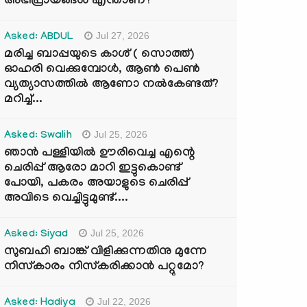
അഭിപ്രായങ്ങൾ എന്താണ്?
Jul 27, 2026
Asked: ABDUL
മരിച്ച ബാപ്പയുടെ കാശ് ( സൊത്ത്)
ഓഹരി വെക്കുമ്പോൾ, ആണ്‍ പെണ്‍
വ്യത്യാസത്തില്‍ ആണോ നല്‍കേണ്ടത്?
മറിച്ച്...
Jul 25, 2026
Asked: Swalih
ഞാൻ പള്ളിയിൽ ഊരിവെച്ച എന്റെ
ചെരിപ്പ് ആരോ മാറി ഇട്ടുകൊണ്ട്
പോയി, പകരം അയാളുടെ ചെരിപ്പ്
അവിടെ വെച്ചിട്ടുമുണ്ട്....
Jul 25, 2026
Asked: Siyad
സുബഹി ബാങ്ക് വിളിക്കുന്നതിനു മുന്നേ
നിസ്കാരം നിസ്കരിക്കാൻ പറ്റുമോ?
Jul 22, 2026
Asked: Hadiya