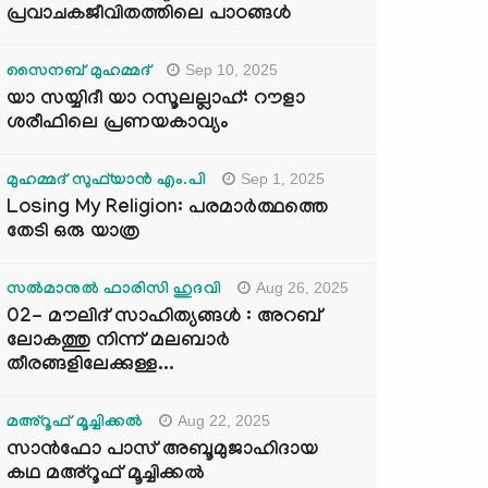
പ്രവാചകജീവിതത്തിലെ പാഠങ്ങൾ
Sep 10, 2025
സൈനബ് മുഹമ്മദ്
യാ സയ്യിദീ യാ റസൂലല്ലാഹ്: റൗളാ
ശരീഫിലെ പ്രണയകാവ്യം
Sep 1, 2025
മുഹമ്മദ് സുഫ്‌യാൻ എം.പി
Losing My Religion: പരമാർത്ഥത്തെ
തേടി ഒരു യാത്ര
Aug 26, 2025
സൽമാനുൽ ഫാരിസി ഹുദവി
02- മൗലിദ് സാഹിത്യങ്ങൾ : അറബ്
ലോകത്തു നിന്ന് മലബാർ
തീരങ്ങളിലേക്കുള്ള...
Aug 22, 2025
മഅ്റൂഫ് മൂച്ചിക്കല്‍
സാൻഫോ പാസ് അബൂമുജാഹിദായ
കഥ മഅ്റൂഫ് മൂച്ചിക്കല്‍