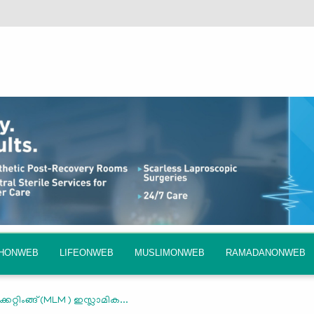
QHONWEB
LIFEONWEB
MUSLIMONWEB
RAMADANONWEB
‍ക്കറ്റിംങ്ങ് (MLM ) ഇസ്ലാമിക...