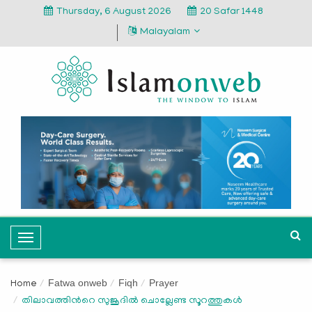
Thursday, 6 August 2026
20 Safar 1448
Malayalam
T
o
g
Fatwa onweb
Fiqh
Prayer
Home
g
തിലാവത്തിന്‍റെ സുജൂദിൽ ചൊല്ലേണ്ട സൂറത്തുകൾ
l