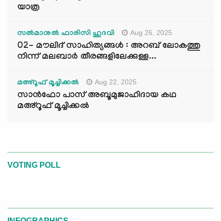
യാത്ര
Aug 26, 2025
സൽമാനുൽ ഫാരിസി ഹുദവി
02- മൗലിദ് സാഹിത്യങ്ങൾ : അറബ് ലോകത്തു
നിന്ന് മലബാർ തീരങ്ങളിലേക്കുള്ള...
Aug 22, 2025
മഅ്റൂഫ് മൂച്ചിക്കല്‍
സാൻഫോ പാസ് അബൂമുജാഹിദായ കഥ
മഅ്റൂഫ് മൂച്ചിക്കല്‍
VOTING POLL
INFOGRAPHICS