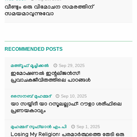
വീണ്ടും ഒരു വിമോചന സമരത്തിന്
സമയമാവുന്നുവോ
RECOMMENDED POSTS
Sep 29, 2025
മഅ്റൂഫ് മൂച്ചിക്കല്‍
ഇമോഷണൽ ഇന്റലിജൻസ്:
പ്രവാചകജീവിതത്തിലെ പാഠങ്ങൾ
Sep 10, 2025
സൈനബ് മുഹമ്മദ്
യാ സയ്യിദീ യാ റസൂലല്ലാഹ്: റൗളാ ശരീഫിലെ
പ്രണയകാവ്യം
Sep 1, 2025
മുഹമ്മദ് സുഫ്‌യാൻ എം.പി
Losing My Religion: പരമാർത്ഥത്തെ തേടി ഒരു