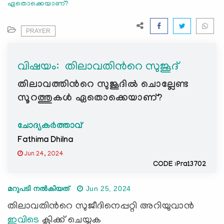
ഏതൊക്കെയാണ്?
e
N
a
PRAYER
v
i
വിഷയം: ‍ തിലാവതിന്‍റെ സുജൂദ്
g
a
തിലാവത്തിന്‍റെ സുജൂദിൽ ചൊല്ലേണ്ട
t
സൂറത്തുകൾ ഏതൊക്കെയാണ്?
i
o
ചോദ്യകർത്താവ്
n
Fathima Dhilna
Jun 24, 2024
CODE :Pra13702
മറുപടി നൽകിയത്
Jun 25, 2024
തിലാവതിന്‍റെ സുജീദിനെപ്പറ്റി അറിയുവാൻ
ഇവിടെ
ക്ലിക്ക് ചെയ്യുക