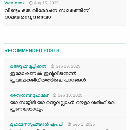
Aug 15, 2025
Web desk
വീണ്ടും ഒരു വിമോചന സമരത്തിന്
സമയമാവുന്നുവോ
RECOMMENDED POSTS
Sep 29, 2025
മഅ്റൂഫ് മൂച്ചിക്കല്‍
ഇമോഷണൽ ഇന്റലിജൻസ്:
പ്രവാചകജീവിതത്തിലെ പാഠങ്ങൾ
Sep 10, 2025
സൈനബ് മുഹമ്മദ്
യാ സയ്യിദീ യാ റസൂലല്ലാഹ്: റൗളാ ശരീഫിലെ
പ്രണയകാവ്യം
Sep 1, 2025
മുഹമ്മദ് സുഫ്‌യാൻ എം.പി