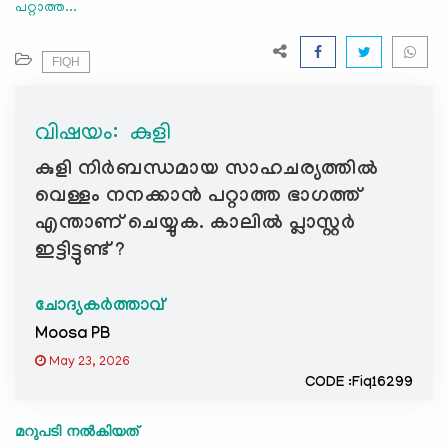
പറ്റാത്ത...
e
N
a
FIQH
v
i
വിഷയം: ‍ കുളി
g
a
കുളി നിർബന്ധമായ സാഹചര്യത്തിൽ
t
വെള്ളം നനക്കാൻ പറ്റാത്ത ഭാഗത്ത്‌
i
എന്താണ് ചെയ്യുക. കാലിൽ പ്ലാസ്റ്റർ
o
ഇട്ടിട്ടുണ്ട് ?
n
ചോദ്യകർത്താവ്
Moosa PB
May 23, 2026
CODE :Fiq16299
മറുപടി നൽകിയത്