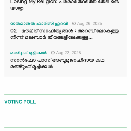
Losing My Religion: പരമാർത്ഥത്തെ തേടി ഒരു
യാത്ര
Aug 26, 2025
സൽമാനുൽ ഫാരിസി ഹുദവി
02- മൗലിദ് സാഹിത്യങ്ങൾ : അറബ് ലോകത്തു
നിന്ന് മലബാർ തീരങ്ങളിലേക്കുള്ള...
Aug 22, 2025
മഅ്റൂഫ് മൂച്ചിക്കല്‍
സാൻഫോ പാസ് അബൂമുജാഹിദായ കഥ
മഅ്റൂഫ് മൂച്ചിക്കല്‍
VOTING POLL