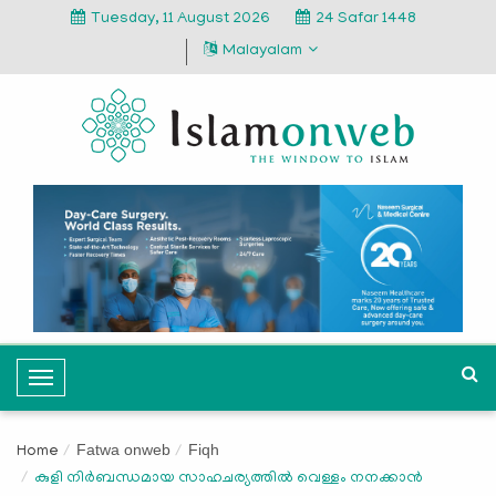
Tuesday, 11 August 2026
24 Safar 1448
Malayalam
T
o
g
Fatwa onweb
Fiqh
Home
g
കുളി നിർബന്ധമായ സാഹചര്യത്തിൽ വെള്ളം നനക്കാൻ
l