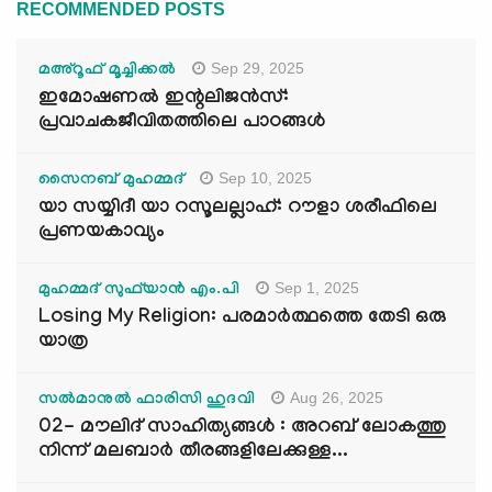
RECOMMENDED POSTS
Sep 29, 2025
മഅ്റൂഫ് മൂച്ചിക്കല്‍
ഇമോഷണൽ ഇന്റലിജൻസ്:
പ്രവാചകജീവിതത്തിലെ പാഠങ്ങൾ
Sep 10, 2025
സൈനബ് മുഹമ്മദ്
യാ സയ്യിദീ യാ റസൂലല്ലാഹ്: റൗളാ ശരീഫിലെ
പ്രണയകാവ്യം
Sep 1, 2025
മുഹമ്മദ് സുഫ്‌യാൻ എം.പി
Losing My Religion: പരമാർത്ഥത്തെ തേടി ഒരു
യാത്ര
Aug 26, 2025
സൽമാനുൽ ഫാരിസി ഹുദവി
02- മൗലിദ് സാഹിത്യങ്ങൾ : അറബ് ലോകത്തു
നിന്ന് മലബാർ തീരങ്ങളിലേക്കുള്ള...