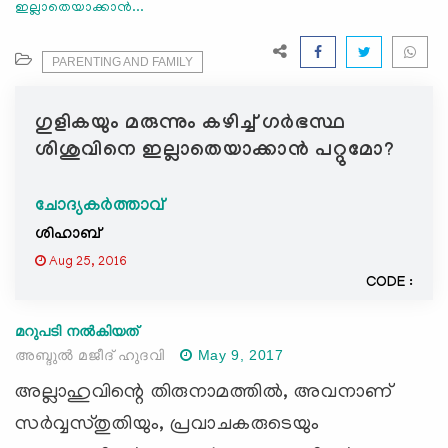
ഇല്ലാതെയാക്കാൻ...
e
N
a
PARENTING AND FAMILY
v
i
ഗുളികയും മരുന്നും കഴിച്ച് ഗര്‍ഭസ്ഥ
g
ശിശുവിനെ ഇല്ലാതെയാക്കാൻ പറ്റുമോ?
a
t
ചോദ്യകർത്താവ്
i
o
ശിഹാബ്
n
Aug 25, 2016
CODE :
മറുപടി നൽകിയത്
അബ്ദുല്‍ മജീദ് ഹുദവി
May 9, 2017
അല്ലാഹുവിന്റെ തിരുനാമത്തില്‍, അവനാണ്
സര്‍വ്വസ്തുതിയും, പ്രവാചകരുടെയും