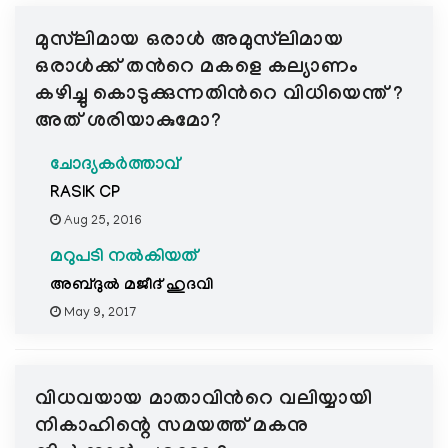
e
മുസ്‌ലിമായ ഒരാള്‍ അമുസ്‌ലിമായ
N
a
ഒരാള്‍ക്ക് തന്‍റെ മകളെ കല്യാണം
v
കഴിച്ചു കൊടുക്കുന്നതിന്‍റെ വിധിയെന്ത്‌ ?
i
അത് ശരിയാകുമോ?
g
a
ചോദ്യകർത്താവ്
t
RASIK CP
i
Aug 25, 2016
o
n
മറുപടി നൽകിയത്
അബ്ദുല്‍ മജീദ് ഹുദവി
May 9, 2017
വിധവയായ മാതാവിന്‍റെ വലിയ്യായി
നികാഹിന്റെ സമയത്ത് മകനു