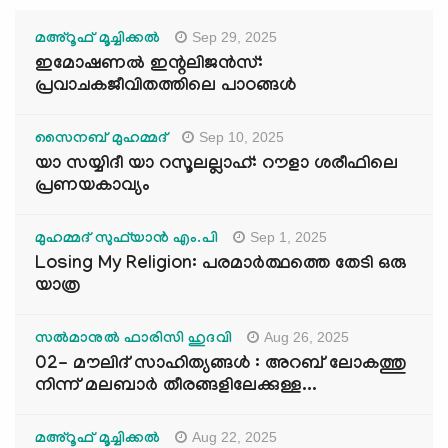
Sep 29, 2025
മഅ്റൂഫ് മൂച്ചിക്കല്‍
ഇമോഷണൽ ഇന്റലിജൻസ്:
പ്രവാചകജീവിതത്തിലെ പാഠങ്ങൾ
Sep 10, 2025
സൈനബ് മുഹമ്മദ്
യാ സയ്യിദീ യാ റസൂലല്ലാഹ്: റൗളാ ശരീഫിലെ
പ്രണയകാവ്യം
Sep 1, 2025
മുഹമ്മദ് സുഫ്‌യാൻ എം.പി
Losing My Religion: പരമാർത്ഥത്തെ തേടി ഒരു
യാത്ര
Aug 26, 2025
സൽമാനുൽ ഫാരിസി ഹുദവി
02- മൗലിദ് സാഹിത്യങ്ങൾ : അറബ് ലോകത്തു
നിന്ന് മലബാർ തീരങ്ങളിലേക്കുള്ള...
Aug 22, 2025
മഅ്റൂഫ് മൂച്ചിക്കല്‍