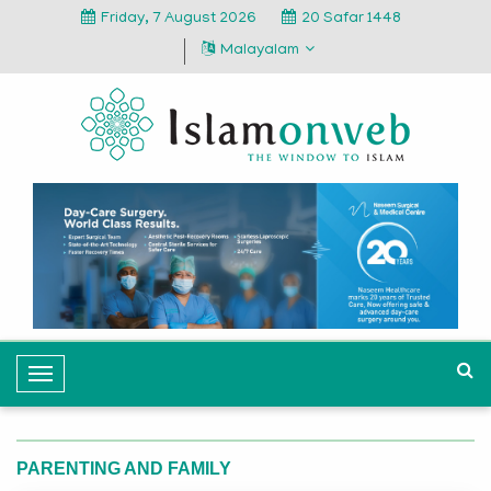
Friday, 7 August 2026
20 Safar 1448
Malayalam
T
o
g
g
PARENTING AND FAMILY
l