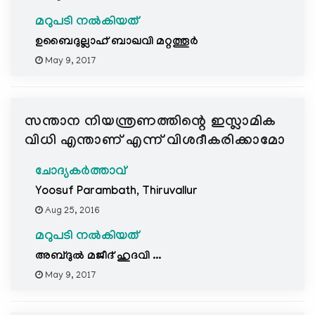
മറുപടി നൽകിയത്
ഉബൈദുല്ലാഹ് ബാഖവി മറ്റത്തൂര്‍
May 9, 2017
സന്താന നിയന്ത്രണത്തിന്റെ ഇസ്ലാമിക
വിധി എന്താണ് എന്ന് വിശദീകരിക്കാമോ
ചോദ്യകർത്താവ്
Yoosuf Parambath, Thiruvallur
Aug 25, 2016
മറുപടി നൽകിയത്
അബ്ദുല്‍ മജീദ്‌ ഹുദവി ...
May 9, 2017