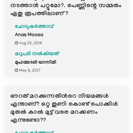
നടത്താന്‍ പറ്റുമോ?. പെണ്ണിന്റെ സമ്മതം
ഏതു രൂപത്തിലാണ് ?
ചോദ്യകർത്താവ്
Anas Moosa
Aug 25, 2016
മറുപടി നൽകിയത്
മുഹമ്മദലി ഖാസിമി
May 9, 2017
ഔറത് മറക്കുന്നതിന്‍റെ നിയമങ്ങള്‍
എന്താണ്? ഒറ്റ തുണി കൊണ്ട് പൊക്കിള്‍
മുതല്‍ കാല്‍ മുട്ട് വരെ മറക്കണം
എന്നുണ്ടോ??