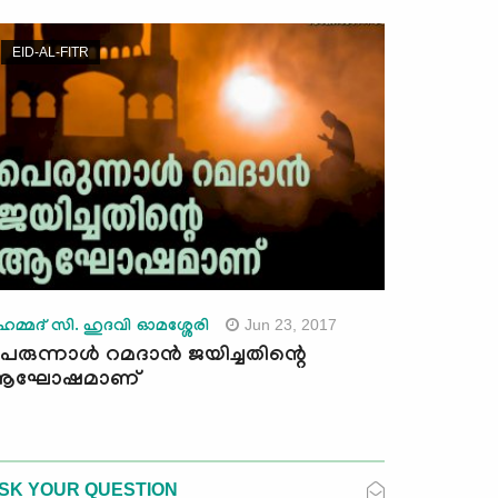
EID-AL-FITR
Jun 23, 2017
ുഹമ്മദ് സി. ഹുദവി ഓമശ്ശേരി
െരുന്നാള്‍ റമദാന്‍ ജയിച്ചതിന്റെ
ആഘോഷമാണ്
SK YOUR QUESTION