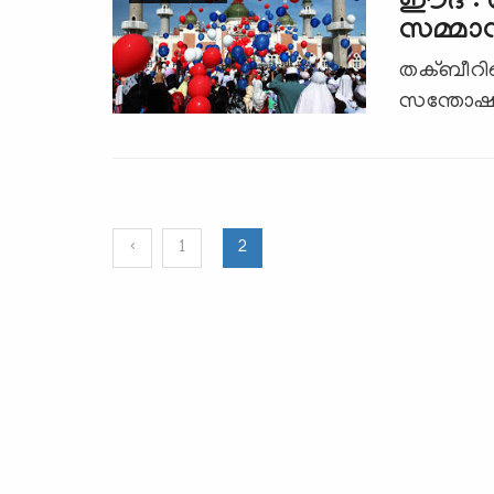
ഈദ് : 
സമ്മാ
തക്ബീറിന
സന്തോഷത്
‹
1
2