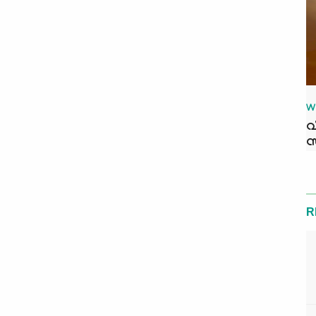
W
വ
സ
R