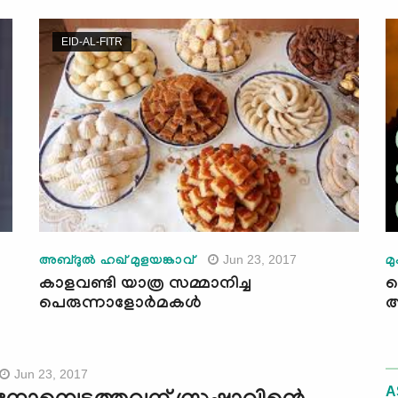
EID-AL-FITR
Jun 23, 2017
അബ്ദുല്‍ ഹഖ് മുളയങ്കാവ്
മ
കാളവണ്ടി യാത്ര സമ്മാനിച്ച
പ
പെരുന്നാളോര്‍മകള്‍
Jun 23, 2017
A