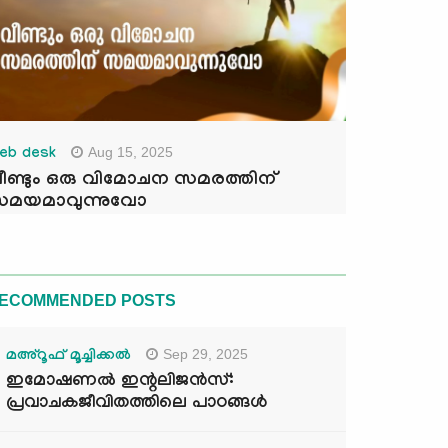
Aug 15, 2025
eb desk
ീണ്ടും ഒരു വിമോചന സമരത്തിന്
മയമാവുന്നുവോ
ECOMMENDED POSTS
Sep 29, 2025
മഅ്റൂഫ് മൂച്ചിക്കല്‍
ഇമോഷണൽ ഇന്റലിജൻസ്:
പ്രവാചകജീവിതത്തിലെ പാഠങ്ങൾ