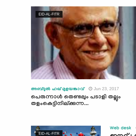
EID-AL-FITR
Jun 23, 2017
അബ്ദുല്‍ ഹഖ് മുളയങ്കാവ്
പെരുന്നാള്‍ തെണ്ടലും പടാളി തല്ലും
തളംകെട്ടിനില്ക്കുന്ന...
Web desk
EID-AL-FITR