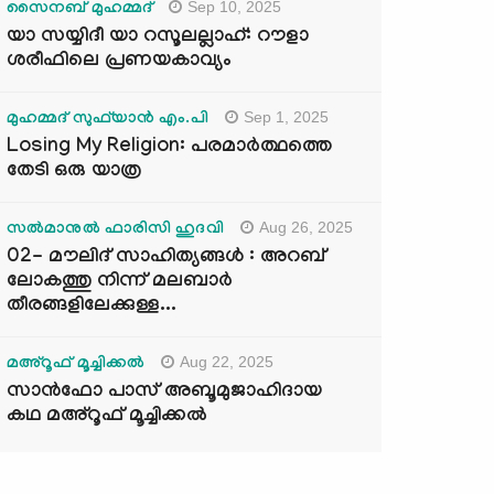
Sep 10, 2025
സൈനബ് മുഹമ്മദ്
യാ സയ്യിദീ യാ റസൂലല്ലാഹ്: റൗളാ
ശരീഫിലെ പ്രണയകാവ്യം
Sep 1, 2025
മുഹമ്മദ് സുഫ്‌യാൻ എം.പി
Losing My Religion: പരമാർത്ഥത്തെ
തേടി ഒരു യാത്ര
Aug 26, 2025
സൽമാനുൽ ഫാരിസി ഹുദവി
02- മൗലിദ് സാഹിത്യങ്ങൾ : അറബ്
ലോകത്തു നിന്ന് മലബാർ
തീരങ്ങളിലേക്കുള്ള...
Aug 22, 2025
മഅ്റൂഫ് മൂച്ചിക്കല്‍
സാൻഫോ പാസ് അബൂമുജാഹിദായ
കഥ മഅ്റൂഫ് മൂച്ചിക്കല്‍