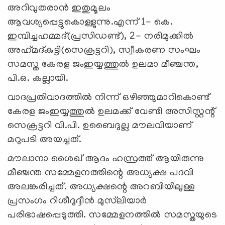
അറിവുതരാന്‍ ഇതുമൂലം
ആവശ്യപ്പെട്ടുകൊള്ളുന്നു.എന്ന് 1- കെ.
ഇമ്പിച്ചഹമ്മദ്(പ്രസിഡണ്ട്), 2- നരിമുക്കില്‍
അഹ്‌മദ്കുട്ടി(സെക്രട്ടറി), സ്വീകരണ സംഘം
സമസ്ത കേരള ജംഇയ്യത്തുല്‍ ഉലമാ മീഞ്ചന്ത,
പി.ഒ. കല്ലായി.
വാദപ്രതിവാദത്തില്‍ നിന്ന് ഒഴിഞ്ഞുമാറികൊണ്ട്
കേരള ജംഇയ്യത്തുല്‍ ഉലമക്ക് വേണ്ടി അസിസ്റ്റന്റ്
സെക്രട്ടറി വി.പി. ഉബൈദുല്ല മൗലവിയാണ്
മറുപടി അയച്ചത്.
മൗലാനാ ശൈഖ് ആദം ഹസ്രത്ത് ആയിരുന്നു
മീഞ്ചന്ത സമ്മേളനത്തിന്റെ അധ്യക്ഷ പദവി
അലങ്കരിച്ചത്. അധ്യക്ഷന്റെ അറബിയിലുള്ള
പ്രസംഗം റിശീദുദ്ദീന്‍ മുസ്‌ലിയാര്‍
പരിഭാഷപ്പെടുത്തി. സമ്മേളനത്തില്‍ സമസ്തയുടെ