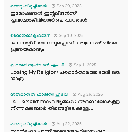
Sep 29, 2025
മഅ്റൂഫ് മൂച്ചിക്കല്‍
ഇമോഷണൽ ഇന്റലിജൻസ്:
പ്രവാചകജീവിതത്തിലെ പാഠങ്ങൾ
Sep 10, 2025
സൈനബ് മുഹമ്മദ്
യാ സയ്യിദീ യാ റസൂലല്ലാഹ്: റൗളാ ശരീഫിലെ
പ്രണയകാവ്യം
Sep 1, 2025
മുഹമ്മദ് സുഫ്‌യാൻ എം.പി
Losing My Religion: പരമാർത്ഥത്തെ തേടി ഒരു
യാത്ര
Aug 26, 2025
സൽമാനുൽ ഫാരിസി ഹുദവി
02- മൗലിദ് സാഹിത്യങ്ങൾ : അറബ് ലോകത്തു
നിന്ന് മലബാർ തീരങ്ങളിലേക്കുള്ള...
Aug 22, 2025
മഅ്റൂഫ് മൂച്ചിക്കല്‍