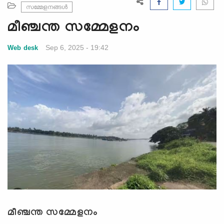
e
സമ്മേളനങ്ങൾ
N
മീഞ്ചന്ത സമ്മേളനം
a
v
Sep 6, 2025 - 19:42
Web desk
i
g
a
t
i
o
n
മീഞ്ചന്ത സമ്മേളനം