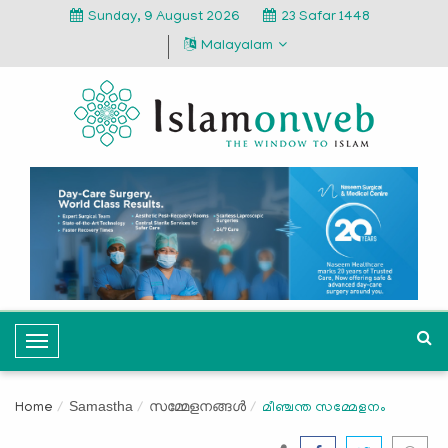
Sunday, 9 August 2026
23 Safar 1448
Malayalam
T
o
g
Samastha
സമ്മേളനങ്ങൾ
Home
മീഞ്ചന്ത സമ്മേളനം
g
l