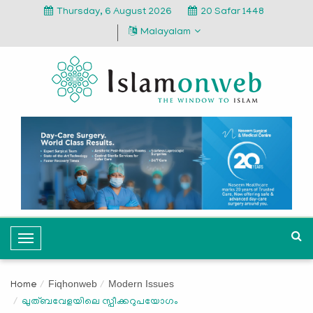
Thursday, 6 August 2026
20 Safar 1448
Malayalam
T
o
g
Fiqhonweb
Modern Issues
Home
g
ഖുത്ബവേളയിലെ സ്പീക്കറുപയോഗം
l