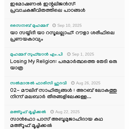
ഇമോഷണൽ ഇന്റലിജൻസ്:
പ്രവാചകജീവിതത്തിലെ പാഠങ്ങൾ
Sep 10, 2025
സൈനബ് മുഹമ്മദ്
യാ സയ്യിദീ യാ റസൂലല്ലാഹ്: റൗളാ ശരീഫിലെ
പ്രണയകാവ്യം
Sep 1, 2025
മുഹമ്മദ് സുഫ്‌യാൻ എം.പി
Losing My Religion: പരമാർത്ഥത്തെ തേടി ഒരു
യാത്ര
Aug 26, 2025
സൽമാനുൽ ഫാരിസി ഹുദവി
02- മൗലിദ് സാഹിത്യങ്ങൾ : അറബ് ലോകത്തു
നിന്ന് മലബാർ തീരങ്ങളിലേക്കുള്ള...
Aug 22, 2025
മഅ്റൂഫ് മൂച്ചിക്കല്‍
സാൻഫോ പാസ് അബൂമുജാഹിദായ കഥ
മഅ്റൂഫ് മൂച്ചിക്കല്‍