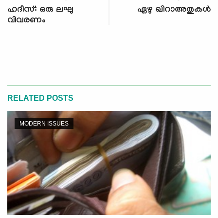
ഹദീസ്: ഒരു ലഘു
ഏഴു ഖിറാഅതുകള്‍
വിവരണം
RELATED POSTS
MODERN ISSUES