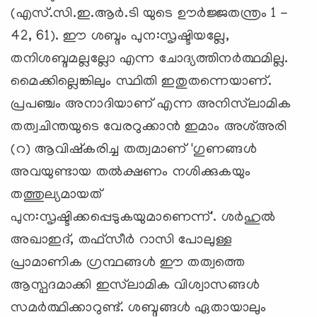
(എസ്.സി.ഇ.ആര്‍.ടി യുടെ ഊര്‍ജ്ജതന്ത്രം 1 -
42, 61). ഈ ശബ്ദം പുന:സൃഷ്ടിയല്ലേ,
തനിശബ്ദമല്ലല്ലോ എന്ന ചോദ്യത്തിനര്‍ത്ഥമില്ല.
മൈക്കില്ലെങ്കിലും സ്ഥിതി ഇതുതന്നെയാണ്.
പ്രപഞ്ചം അനാദിയാണ് എന്ന അനിസ്‌ലാമിക
തത്വചിന്തയുടെ വേരറുക്കാന്‍ ഇമാം അശ്‌അരി
(റ) ആവിഷ്‌കരിച്ച തത്വമാണ് 'ഗുണങ്ങള്‍
അവയുണ്ടായ തല്‍ക്ഷണം നശിക്കുകയും
തത്തുല്യമായത്
പുന:സൃഷ്ടിക്കപ്പെടുകയുമാണെന്ന്'. ശര്‍ഹുല്‍
അഖാഇദ്, തഫ്‌സീര്‍ റാസി പോലുള്ള
പ്രാമാണിക ഗ്രന്ഥങ്ങള്‍ ഈ തത്വത്തെ
ആസ്പദമാക്കി ഇസ്‌ലാമിക വിശ്വാസങ്ങള്‍
സമര്‍ത്ഥിക്കാറുണ്ട്. ശബ്ദങ്ങള്‍ ഏതായാലും