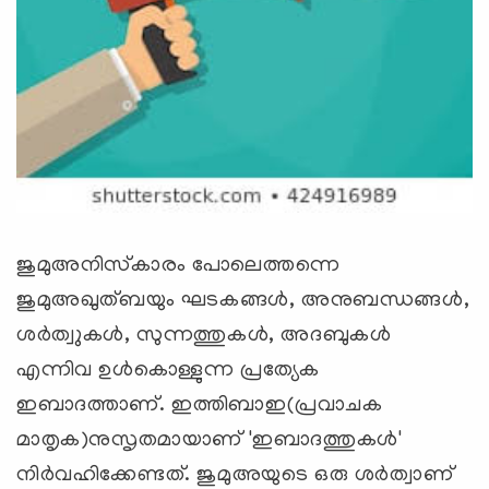
ജുമുഅനിസ്‌കാരം പോലെത്തന്നെ
ജുമുഅഖുത്ബയും ഘടകങ്ങള്‍, അനുബന്ധങ്ങള്‍,
ശര്‍ത്വുകള്‍, സുന്നത്തുകള്‍, അദബുകള്‍
എന്നിവ ഉള്‍കൊള്ളുന്ന പ്രത്യേക
ഇബാദത്താണ്. ഇത്തിബാഇ(പ്രവാചക
മാതൃക)നുസൃതമായാണ് 'ഇബാദത്തുകള്‍'
നിര്‍വഹിക്കേണ്ടത്. ജുമുഅയുടെ ഒരു ശര്‍ത്വാണ്