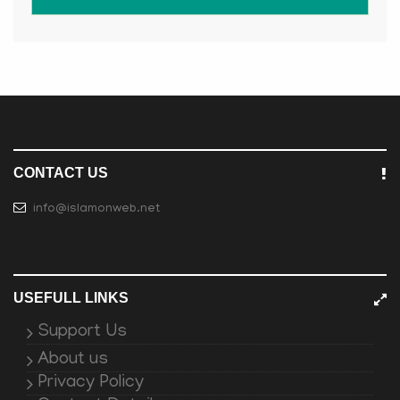
CONTACT US
info@islamonweb.net
USEFULL LINKS
Support Us
About us
Privacy Policy