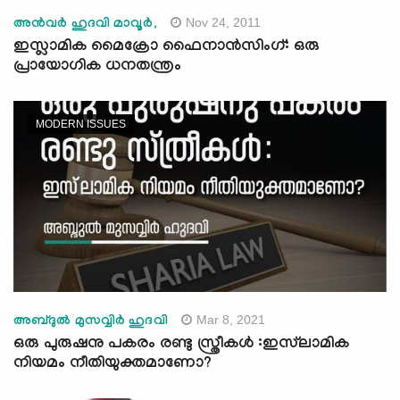
Nov 24, 2011
അന്‍വര്‍ ഹുദവി മാവൂര്‍,
ഇസ്ലാമിക മൈക്രോ ഫൈനാന്‍സിംഗ്: ഒരു
പ്രായോഗിക ധനതന്ത്രം
MODERN ISSUES
Mar 8, 2021
അബ്ദുൽ മുസവ്വിർ ഹുദവി
ഒരു പുരുഷനു പകരം രണ്ടു സ്ത്രീകൾ :ഇസ്‌ലാമിക
നിയമം നീതിയുക്തമാണോ?