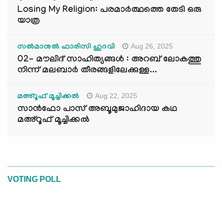
Losing My Religion: പരമാർത്ഥത്തെ തേടി ഒരു
യാത്ര
Aug 26, 2025
സൽമാനുൽ ഫാരിസി ഹുദവി
02- മൗലിദ് സാഹിത്യങ്ങൾ : അറബ് ലോകത്തു
നിന്ന് മലബാർ തീരങ്ങളിലേക്കുള്ള...
Aug 22, 2025
മഅ്റൂഫ് മൂച്ചിക്കല്‍
സാൻഫോ പാസ് അബൂമുജാഹിദായ കഥ
മഅ്റൂഫ് മൂച്ചിക്കല്‍
VOTING POLL