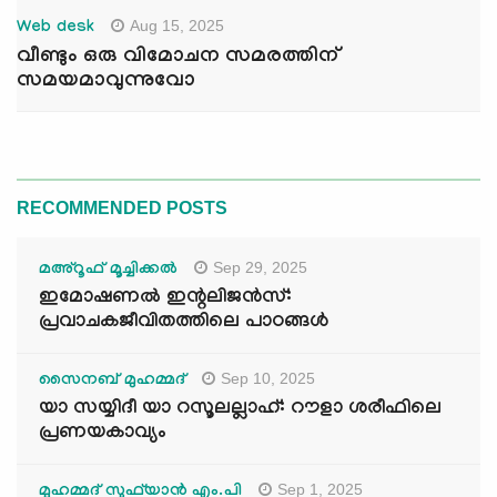
Aug 15, 2025
Web desk
വീണ്ടും ഒരു വിമോചന സമരത്തിന്
സമയമാവുന്നുവോ
RECOMMENDED POSTS
Sep 29, 2025
മഅ്റൂഫ് മൂച്ചിക്കല്‍
ഇമോഷണൽ ഇന്റലിജൻസ്:
പ്രവാചകജീവിതത്തിലെ പാഠങ്ങൾ
Sep 10, 2025
സൈനബ് മുഹമ്മദ്
യാ സയ്യിദീ യാ റസൂലല്ലാഹ്: റൗളാ ശരീഫിലെ
പ്രണയകാവ്യം
Sep 1, 2025
മുഹമ്മദ് സുഫ്‌യാൻ എം.പി