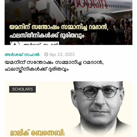
Apr 13, 2023
അർശഖ് സഹൽ
യമനിന് സന്തോഷം സമ്മാനിച്ച റമദാന്‍,
ഫലസ്തീനികള്‍ക്ക് ദുരിതവും
SCHOLARS