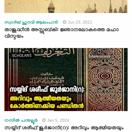
Jun 23, 2021
സ്വാദിഖ് ഹുദവി ആലംപാടി
താജുദ്ധീൻ അസ്സുബ്കി: ജ്ഞാനലോകത്തെ മഹാ
വിസ്മയം
SCHOLARS
Jan 5, 2024
നസീൽ പന്തല്ലൂർ
സയ്യിദ് ശരീഫ് ജുർജാനി(റ): അറിവും ആത്മീയതയും