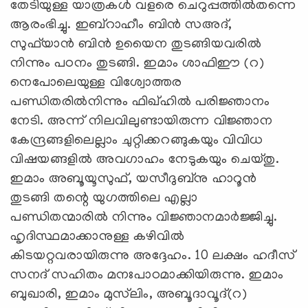
തേടിയുള്ള യാത്രകള്‍ വളരെ ചെറുപ്പത്തില്‍തന്നെ
ആരംഭിച്ചു. ഇബ്‌റാഹീം ബിന്‍ സഅദ്,
സുഫ്‌യാന്‍ ബിന്‍ ഉയൈന തുടങ്ങിയവരില്‍
നിന്നും പഠനം തുടങ്ങി. ഇമാം ശാഫിഈ (റ)
നെപോലെയുള്ള വിശ്വോത്തര
പണ്ഡിതരില്‍നിന്നും ഫിഖ്ഹില്‍ പരിജ്ഞാനം
നേടി. അന്ന് നിലവിലുണ്ടായിരുന്ന വിജ്ഞാന
കേന്ദ്രങ്ങളിലെല്ലാം ചുറ്റിക്കറങ്ങുകയും വിവിധ
വിഷയങ്ങളില്‍ അവഗാഹം നേടുകയും ചെയ്തു.
ഇമാം അബൂയൂസുഫ്, യസീദുബ്‌നു ഹാറൂന്‍
തുടങ്ങി തന്റെ യുഗത്തിലെ എല്ലാ
പണ്ഡിതന്മാരില്‍ നിന്നും വിജ്ഞാനമാര്‍ജ്ജിച്ചു.
ഹൃദിസ്ഥമാക്കാനുള്ള കഴിവില്‍
കിടയറ്റവരായിരുന്നു അദ്ദേഹം. 10 ലക്ഷം ഹദീസ്
സനദ് സഹിതം മനഃപാഠമാക്കിയിരുന്നു. ഇമാം
ബുഖാരി, ഇമാം മുസ്‌ലിം, അബൂദാവൂദ്(റ)