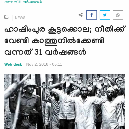
വന്നത് 31 വര്‍ഷങ്ങള്‍
e
N
a
NEWS
v
ഹാഷിംപുര കൂട്ടക്കൊല; നീതിക്ക്
i
g
വേണ്ടി കാത്തുനില്‍ക്കേണ്ടി
a
വന്നത് 31 വര്‍ഷങ്ങള്‍
t
i
Nov 2, 2018 - 05:11
Web desk
o
n