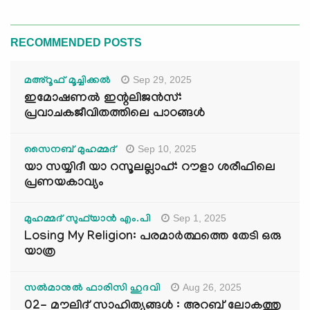
RECOMMENDED POSTS
Sep 29, 2025
മഅ്റൂഫ് മൂച്ചിക്കല്‍
ഇമോഷണൽ ഇന്റലിജൻസ്:
പ്രവാചകജീവിതത്തിലെ പാഠങ്ങൾ
Sep 10, 2025
സൈനബ് മുഹമ്മദ്
യാ സയ്യിദീ യാ റസൂലല്ലാഹ്: റൗളാ ശരീഫിലെ
പ്രണയകാവ്യം
Sep 1, 2025
മുഹമ്മദ് സുഫ്‌യാൻ എം.പി
Losing My Religion: പരമാർത്ഥത്തെ തേടി ഒരു
യാത്ര
Aug 26, 2025
സൽമാനുൽ ഫാരിസി ഹുദവി
02- മൗലിദ് സാഹിത്യങ്ങൾ : അറബ് ലോകത്തു