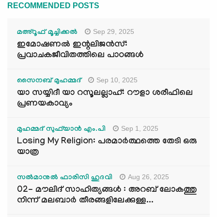
RECOMMENDED POSTS
Sep 29, 2025
മഅ്റൂഫ് മൂച്ചിക്കല്‍
ഇമോഷണൽ ഇന്റലിജൻസ്:
പ്രവാചകജീവിതത്തിലെ പാഠങ്ങൾ
Sep 10, 2025
സൈനബ് മുഹമ്മദ്
യാ സയ്യിദീ യാ റസൂലല്ലാഹ്: റൗളാ ശരീഫിലെ
പ്രണയകാവ്യം
Sep 1, 2025
മുഹമ്മദ് സുഫ്‌യാൻ എം.പി
Losing My Religion: പരമാർത്ഥത്തെ തേടി ഒരു
യാത്ര
Aug 26, 2025
സൽമാനുൽ ഫാരിസി ഹുദവി
02- മൗലിദ് സാഹിത്യങ്ങൾ : അറബ് ലോകത്തു
നിന്ന് മലബാർ തീരങ്ങളിലേക്കുള്ള...