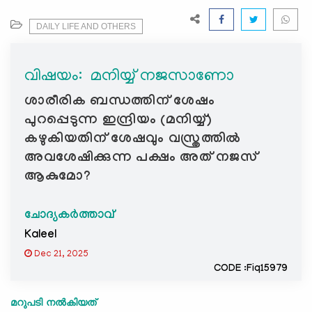
e
N
DAILY LIFE AND OTHERS
a
v
വിഷയം: ‍ മനിയ്യ് നജസാണോ
i
g
ശാരീരിക ബന്ധത്തിന് ശേഷം
a
പുറപ്പെടുന്ന ഇന്ദ്രിയം (മനിയ്യ്)
t
കഴുകിയതിന് ശേഷവും വസ്ത്രത്തിൽ
i
അവശേഷിക്കുന്ന പക്ഷം അത് നജസ്
o
ആകുമോ?
n
ചോദ്യകർത്താവ്
Kaleel
Dec 21, 2025
CODE :Fiq15979
മറുപടി നൽകിയത്