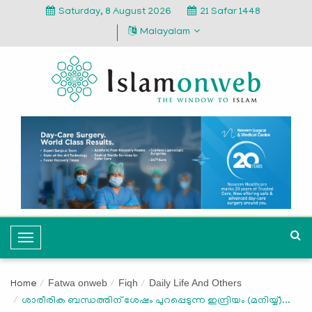
Saturday, 8 August 2026
21 Safar 1448
Malayalam
T
o
g
Fatwa onweb
Fiqh
Daily Life And Others
Home
g
ശാരീരിക ബന്ധത്തിന് ശേഷം പുറപ്പെടുന്ന ഇന്ദ്രിയം (മനിയ്യ്)...
l