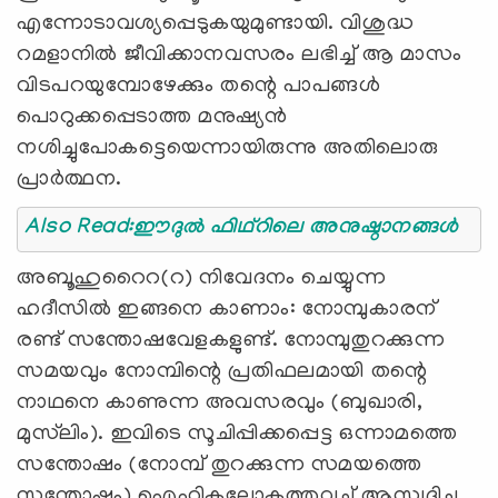
എന്നോടാവശ്യപ്പെടുകയുമുണ്ടായി. വിശുദ്ധ
റമളാനില്‍ ജീവിക്കാനവസരം ലഭിച്ച് ആ മാസം
വിടപറയുമ്പോഴേക്കും തന്റെ പാപങ്ങള്‍
പൊറുക്കപ്പെടാത്ത മനുഷ്യന്‍
നശിച്ചുപോകട്ടെയെന്നായിരുന്നു അതിലൊരു
പ്രാര്‍ത്ഥന.
Also Read:ഈദുല്‍ ഫിഥ്റിലെ അനുഷ്ഠാനങ്ങള്‍
അബൂഹുറൈറ(റ) നിവേദനം ചെയ്യുന്ന
ഹദീസില്‍ ഇങ്ങനെ കാണാം: നോമ്പുകാരന്
രണ്ട് സന്തോഷവേളകളുണ്ട്. നോമ്പുതുറക്കുന്ന
സമയവും നോമ്പിന്റെ പ്രതിഫലമായി തന്റെ
നാഥനെ കാണുന്ന അവസരവും (ബുഖാരി,
മുസ്‌ലിം). ഇവിടെ സൂചിപ്പിക്കപ്പെട്ട ഒന്നാമത്തെ
സന്തോഷം (നോമ്പ് തുറക്കുന്ന സമയത്തെ
സന്തോഷം) ഐഹികലോകത്തുവച്ച് ആസ്വദിച്ചു