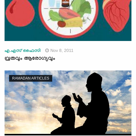
Nov 8, 2011
എ.എസ് ഫൈസി
വ്രതവും ആരോഗ്യവും
RAMADAN ARTICLES