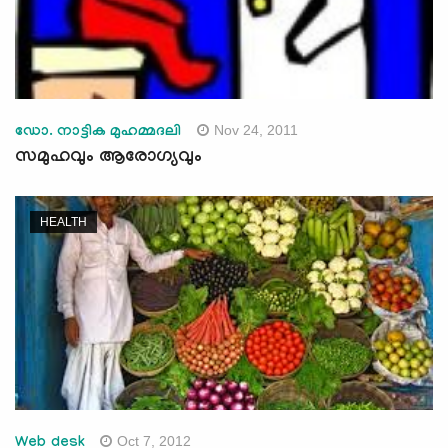
Nov 24, 2011
ഡോ. നാട്ടിക മുഹമ്മദലി
സമുഹവും ആരോഗ്യവും
HEALTH
Oct 7, 2012
Web desk