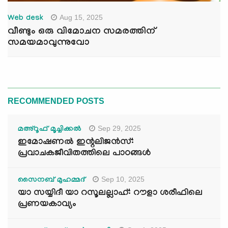
Aug 15, 2025
Web desk
വീണ്ടും ഒരു വിമോചന സമരത്തിന്
സമയമാവുന്നുവോ
RECOMMENDED POSTS
Sep 29, 2025
മഅ്റൂഫ് മൂച്ചിക്കല്‍
ഇമോഷണൽ ഇന്റലിജൻസ്:
പ്രവാചകജീവിതത്തിലെ പാഠങ്ങൾ
Sep 10, 2025
സൈനബ് മുഹമ്മദ്
യാ സയ്യിദീ യാ റസൂലല്ലാഹ്: റൗളാ ശരീഫിലെ
പ്രണയകാവ്യം