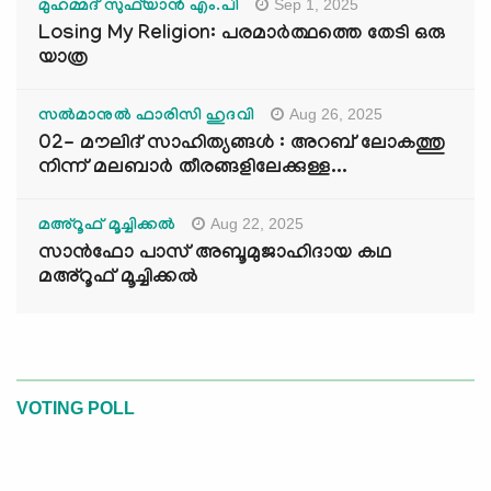
Sep 1, 2025
മുഹമ്മദ് സുഫ്‌യാൻ എം.പി
Losing My Religion: പരമാർത്ഥത്തെ തേടി ഒരു
യാത്ര
Aug 26, 2025
സൽമാനുൽ ഫാരിസി ഹുദവി
02- മൗലിദ് സാഹിത്യങ്ങൾ : അറബ് ലോകത്തു
നിന്ന് മലബാർ തീരങ്ങളിലേക്കുള്ള...
Aug 22, 2025
മഅ്റൂഫ് മൂച്ചിക്കല്‍
സാൻഫോ പാസ് അബൂമുജാഹിദായ കഥ
മഅ്റൂഫ് മൂച്ചിക്കല്‍
VOTING POLL