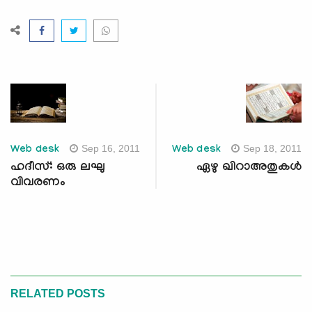
Sep 16, 2011
Sep 18, 2011
Web desk
Web desk
ഹദീസ്: ഒരു ലഘു
ഏഴു ഖിറാഅതുകള്‍
വിവരണം
RELATED POSTS