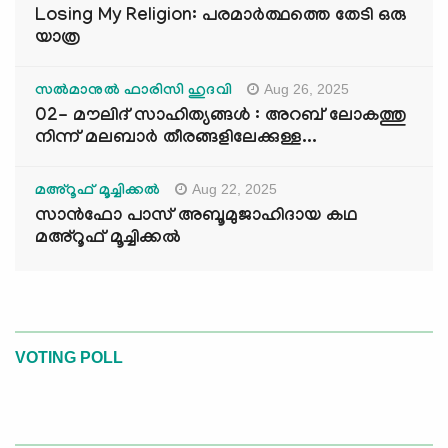
Losing My Religion: പരമാർത്ഥത്തെ തേടി ഒരു
യാത്ര
Aug 26, 2025
സൽമാനുൽ ഫാരിസി ഹുദവി
02- മൗലിദ് സാഹിത്യങ്ങൾ : അറബ് ലോകത്തു
നിന്ന് മലബാർ തീരങ്ങളിലേക്കുള്ള...
Aug 22, 2025
മഅ്റൂഫ് മൂച്ചിക്കല്‍
സാൻഫോ പാസ് അബൂമുജാഹിദായ കഥ
മഅ്റൂഫ് മൂച്ചിക്കല്‍
VOTING POLL