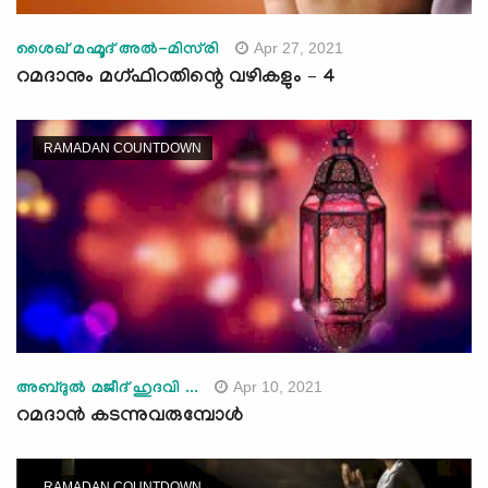
Apr 27, 2021
ശൈഖ് മഹ്മൂദ്‌ അല്‍-മിസ്‌രി
റമദാനും മഗ്ഫിറതിന്റെ വഴികളും – 4
RAMADAN COUNTDOWN
Apr 10, 2021
അബ്ദുല്‍ മജീദ് ഹുദവി ...
റമദാന്‍ കടന്നുവരുമ്പോള്‍
RAMADAN COUNTDOWN