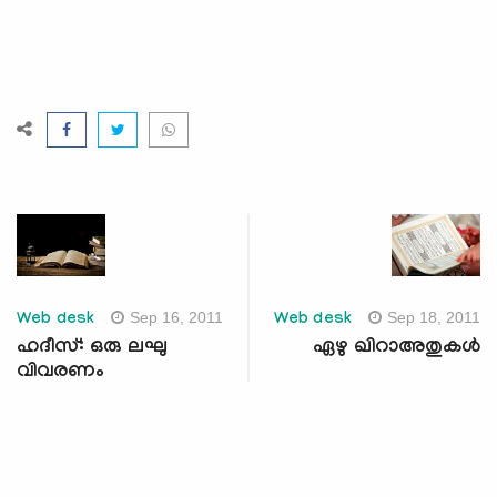
Sep 16, 2011
Sep 18, 2011
Web desk
Web desk
ഹദീസ്: ഒരു ലഘു
ഏഴു ഖിറാഅതുകള്‍
വിവരണം