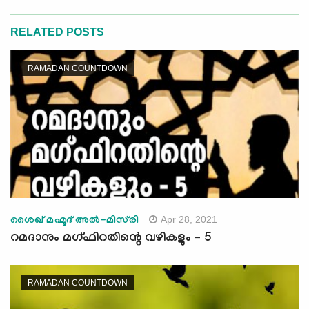
RELATED POSTS
RAMADAN COUNTDOWN
Apr 28, 2021
ശൈഖ് മഹ്മൂദ്‌ അല്‍-മിസ്‌രി
റമദാനും മഗ്ഫിറതിന്റെ വഴികളും – 5
RAMADAN COUNTDOWN