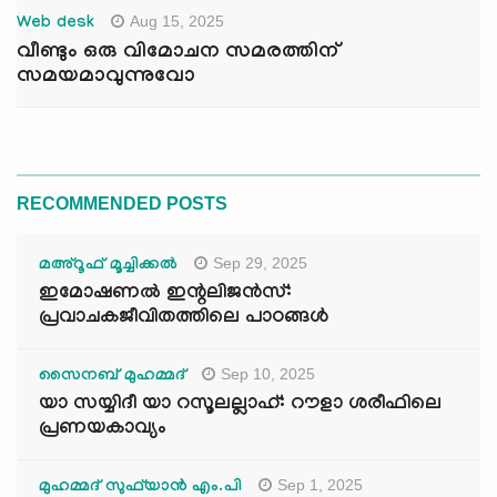
Aug 15, 2025
Web desk
വീണ്ടും ഒരു വിമോചന സമരത്തിന്
സമയമാവുന്നുവോ
RECOMMENDED POSTS
Sep 29, 2025
മഅ്റൂഫ് മൂച്ചിക്കല്‍
ഇമോഷണൽ ഇന്റലിജൻസ്:
പ്രവാചകജീവിതത്തിലെ പാഠങ്ങൾ
Sep 10, 2025
സൈനബ് മുഹമ്മദ്
യാ സയ്യിദീ യാ റസൂലല്ലാഹ്: റൗളാ ശരീഫിലെ
പ്രണയകാവ്യം
Sep 1, 2025
മുഹമ്മദ് സുഫ്‌യാൻ എം.പി