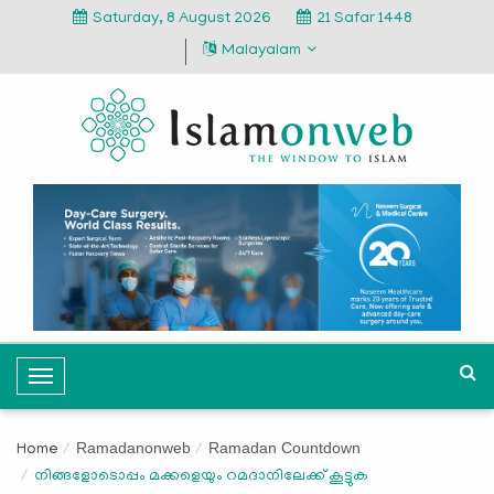
Saturday, 8 August 2026
21 Safar 1448
Malayalam
T
o
g
Ramadanonweb
Ramadan Countdown
Home
g
നിങ്ങളോടൊപ്പം മക്കളെയും റമദാനിലേക്ക് കൂട്ടുക
l