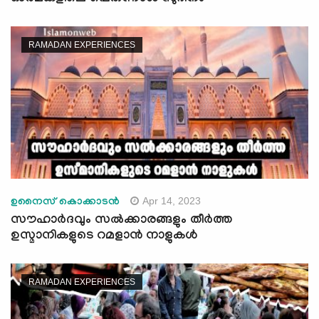
RAMADAN EXPERIENCES
Apr 14, 2023
ഉനൈസ് കൊക്കാടന്‍
സൗഹാർദവും സൽക്കാരങ്ങളും തീർത്ത
ഉസ്മാനികളുടെ റമളാൻ നാളുകൾ
RAMADAN EXPERIENCES