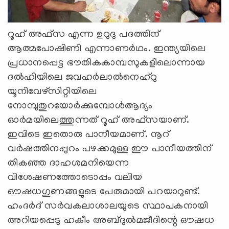
റൂഹ് അഫ്‌സ എന്ന ഉറുദു പദത്തിന്
ആത്മപോഷിണി എന്നാണര്‍ഥം. ഇന്ത്യയിലെ
പ്രധാനപ്പെട്ട ഭൗതികകാമ്പസുകളിലൊന്നായ
ദല്‍ഹിയിലെ ജവഹര്‍ലാല്‍നെഹ്‌റു
യൂനിവേഴ്‌സിറ്റിയിലെ
നോമ്പുതുറയോര്‍ക്കുമ്പോള്‍ആദ്യം
ഓര്‍മയിലെത്തുന്നത് റൂഹ് അഫ്‌സയാണ്.
ഇവിടെ ഇതൊരു പാനീയമാണ്. നൂറ്
വര്‍ഷത്തിനപ്പുറം പഴക്കമുള്ള ഈ പാനീയത്തിന്
തികഞ്ഞ ദാഹശമനിയെന്ന
വിശേഷണത്തോടൊപ്പം വലിയ
ഔഷധഗുണങ്ങളുടെ പേരുമായി പറയാറുണ്ട്.
ഹംദര്‍ദ് സര്‍വകലാശാലയുടെ സ്ഥാപകനായി
അറിയപ്പെടു ഹകീം അബ്ദുല്‍മജീദിന്റെ ഔഷധ