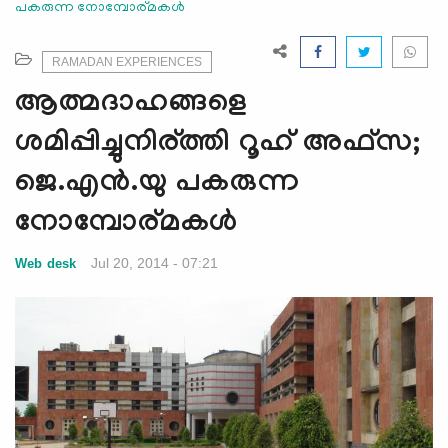
പകരുന്ന നോമ്പോര്മ‍കള്‍
e
N
a
RAMADAN EXPERIENCES
v
ആത്മദാഹങ്ങളെ
i
g
ശമിപ്പിച്ചുനിര്ത്തി റൂഹ് അഫ്‌സ;
a
ജെ.എന്‍.യു പകരുന്ന
t
i
നോമ്പോര്മ‍കള്‍
o
n
Jul 20, 2014 - 07:21
Web desk