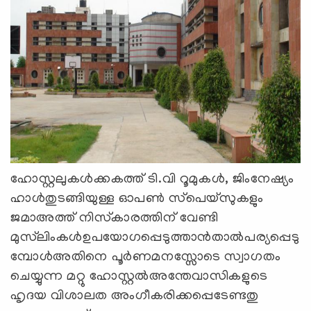
ഹോസ്റ്റലുകള്‍ക്കകത്ത് ടി.വി റൂമുകള്‍, ജിംനേഷ്യം
ഹാള്‍തുടങ്ങിയുള്ള ഓപൺ സ്‌പെയ്‌സുകളും
ജമാഅത്ത് നിസ്‌കാരത്തിന് വേണ്ടി
മുസ്‌ലിംകള്‍ഉപയോഗപ്പെടുത്താന്‍താല്‍പര്യപ്പെടു
മ്പോള്‍അതിനെ പൂര്‍ണമനസ്സോടെ സ്വാഗതം
ചെയ്യുന്ന മറ്റു ഹോസ്റ്റല്‍അന്തേവാസികളുടെ
ഹൃദയ വിശാലത അംഗീകരിക്കപ്പെടേണ്ടതു