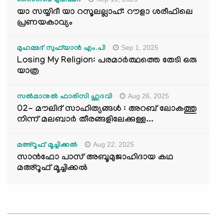
സൈനബ് മുഹമ്മദ്
യാ സയ്യിദീ യാ റസൂലല്ലാഹ്: റൗളാ ശരീഫിലെ
പ്രണയകാവ്യം
Sep 1, 2025
മുഹമ്മദ് സുഫ്‌യാൻ എം.പി
Losing My Religion: പരമാർത്ഥത്തെ തേടി ഒരു
യാത്ര
Aug 26, 2025
സൽമാനുൽ ഫാരിസി ഹുദവി
02- മൗലിദ് സാഹിത്യങ്ങൾ : അറബ് ലോകത്തു
നിന്ന് മലബാർ തീരങ്ങളിലേക്കുള്ള...
Aug 22, 2025
മഅ്റൂഫ് മൂച്ചിക്കല്‍
സാൻഫോ പാസ് അബൂമുജാഹിദായ കഥ
മഅ്റൂഫ് മൂച്ചിക്കല്‍