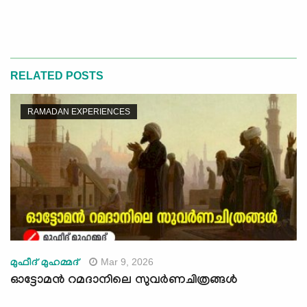
RELATED POSTS
RAMADAN EXPERIENCES
Mar 9, 2026
മുഫീദ് മുഹമ്മദ്
ഓട്ടോമൻ റമദാനിലെ സുവർണചിത്രങ്ങൾ