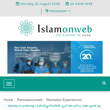
Monday, 10 August 2026
24 Safar 1448
Malayalam
T
o
g
Ramadanonweb
Ramadan Experiences
Home
g
ആത്മദാഹങ്ങളെ ശമിപ്പിച്ചുനിര്ത്തി റൂഹ് അഫ്‌സ; ജെ.എന്‍.യു
l