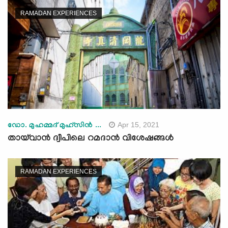
RAMADAN EXPERIENCES
Apr 15, 2021
ഡോ. മുഹമ്മദ് മുഹ്സിന്‍ ...
തായ്‌വാൻ ദ്വീപിലെ റമദാൻ വിശേഷങ്ങൾ
RAMADAN EXPERIENCES