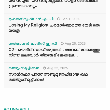
യാ സയ്യിദീ യാ റസൂലല്ലാഹ്: റൗളാ ശരീഫിലെ
പ്രണയകാവ്യം
Sep 1, 2025
മുഹമ്മദ് സുഫ്‌യാൻ എം.പി
Losing My Religion: പരമാർത്ഥത്തെ തേടി ഒരു
യാത്ര
Aug 26, 2025
സൽമാനുൽ ഫാരിസി ഹുദവി
02- മൗലിദ് സാഹിത്യങ്ങൾ : അറബ് ലോകത്തു
നിന്ന് മലബാർ തീരങ്ങളിലേക്കുള്ള...
Aug 22, 2025
മഅ്റൂഫ് മൂച്ചിക്കല്‍
സാൻഫോ പാസ് അബൂമുജാഹിദായ കഥ
മഅ്റൂഫ് മൂച്ചിക്കല്‍
VOTING POLL