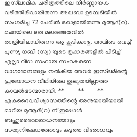
ഇസ്‍ലാമിക ചരിത്രത്തിലെ നിര്‍ണ്ണായക
വഴിത്തിരിവായിരുന്ന അഖബാ ഉടമ്പടിയില്‍
സംഗമിച്ച 72 പേരില്‍ ഒരാളായിരുന്നു മുആദ്(റ).
മക്കയിലെ ഒരു മലഞ്ചെരുവില്‍
രാത്രിയിലായിരുന്നു ആ കൂടിക്കാഴ്ച. അവിടെ വെച്ച്
പുണ്യ നബി (സ്വ) യുടെ തൃക്കരങ്ങളില്‍ പിടിച്ച്
എല്ലാ വിധ സഹായ സഹകരണ
വാഗാദാനങ്ങളും നല്‍കിയ അവര്‍ ഇസ്‍ലമിന്റെ
പ്രബോധന വീഥിയിലെ തുല്യതയില്ലാത്ത
കാവല്‍ഭടന്മാരായി. ** ** **
ഏകദൈവവിശ്വാസത്തിന്റെ അനുയായിയായി
മാറിയ മുആദി(റ) ന് ഇപ്പോള്‍
ബഹുദൈവാരാധനയോടും
സത്യനിഷേധത്തോടും കടുത്ത വിരോധവും