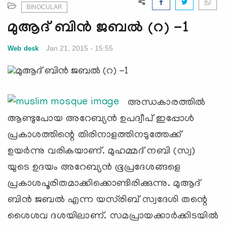
e
BINOCULAR
N
മുആദ് ബിന്‍ ജബല്‍ (റ) -1
a
v
Jan 21, 2015 - 15:55
Web desk
i
g
a
t
അന്ധകാരത്തില്‍
i
o
ആണ്ടുപോയ അറേബ്യന്‍ ഉപദ്വീപ് ഇപ്പോള്‍
n
പ്രകാശത്തിന്റെ തിരിനാളത്തിനടുത്തേക്ക്
ഉയര്‍ന്നു വരികയാണ്. മുഹമ്മദ് നബി (സ്വ)
യുടെ ഉദയം അറേബ്യന്‍ ഭൂപ്രദേശങ്ങളെ
പ്രകാശപൂരിതമാക്കിക്കൊണ്ടിരിക്കുന്നു. മുആദ്
ബിന്‍ ജബല്‍ എന്ന യസ്‌രിബ് സ്വദേശി തന്റെ
ശൈശവ ദശയിലാണ്. സമപ്രായക്കാര്‍ക്കിടയില്‍