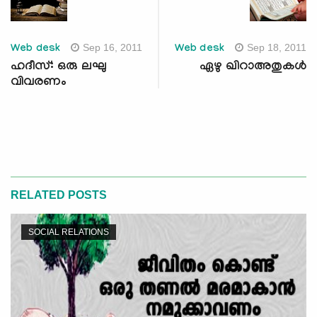
Sep 16, 2011
Sep 18, 2011
Web desk
Web desk
ഹദീസ്: ഒരു ലഘു
ഏഴു ഖിറാഅതുകള്‍
വിവരണം
RELATED POSTS
SOCIAL RELATIONS