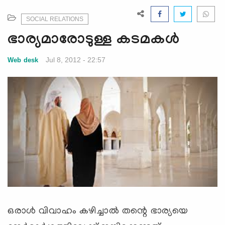
e
N
SOCIAL RELATIONS
a
ഭാര്യമാരോടുള്ള കടമകള്‍
v
i
Jul 8, 2012 - 22:57
Web desk
g
a
t
i
o
n
ഒരാള്‍ വിവാഹം കഴിച്ചാല്‍ തന്റെ ഭാര്യയെ