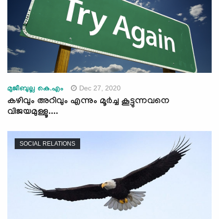
Dec 27, 2020
മുജീബുല്ല കെ.എം
കഴിവും അറിവും എന്നും മൂർച്ച കൂട്ടുന്നവനെ
വിജയമുള്ളൂ....
SOCIAL RELATIONS