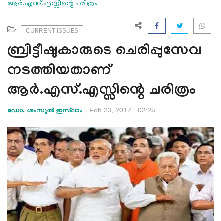
ആര്‍.എസ്.എസ്സിന്റെ ചരിത്രം
e
N
a
CURRENT ISSUES
v
ബ്രിട്ടീഷുകാരുടെ ചെരിപ്പുസേവ
i
g
നടത്തിയതാണ്
a
ആര്‍.എസ്.എസ്സിന്റെ ചരിത്രം
t
i
Feb 23, 2017 - 02:25
ഡോ. ശംസുല്‍ ഇസ്‌ലാം
o
n