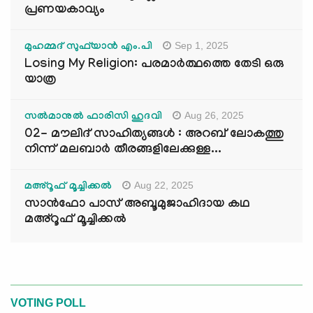
പ്രണയകാവ്യം
Sep 1, 2025
മുഹമ്മദ് സുഫ്‌യാൻ എം.പി
Losing My Religion: പരമാർത്ഥത്തെ തേടി ഒരു
യാത്ര
Aug 26, 2025
സൽമാനുൽ ഫാരിസി ഹുദവി
02- മൗലിദ് സാഹിത്യങ്ങൾ : അറബ് ലോകത്തു
നിന്ന് മലബാർ തീരങ്ങളിലേക്കുള്ള...
Aug 22, 2025
മഅ്റൂഫ് മൂച്ചിക്കല്‍
സാൻഫോ പാസ് അബൂമുജാഹിദായ കഥ
മഅ്റൂഫ് മൂച്ചിക്കല്‍
VOTING POLL