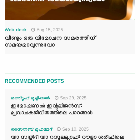
Aug 15, 2025
Web desk
വീണ്ടും ഒരു വിമോചന സമരത്തിന്
സമയമാവുന്നുവോ
RECOMMENDED POSTS
Sep 29, 2025
മഅ്റൂഫ് മൂച്ചിക്കല്‍
ഇമോഷണൽ ഇന്റലിജൻസ്:
പ്രവാചകജീവിതത്തിലെ പാഠങ്ങൾ
Sep 10, 2025
സൈനബ് മുഹമ്മദ്
യാ സയ്യിദീ യാ റസൂലല്ലാഹ്: റൗളാ ശരീഫിലെ