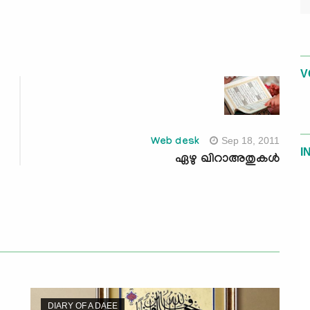
V
Sep 18, 2011
Web desk
I
ഏഴു ഖിറാഅതുകള്‍
DIARY OF A DAEE