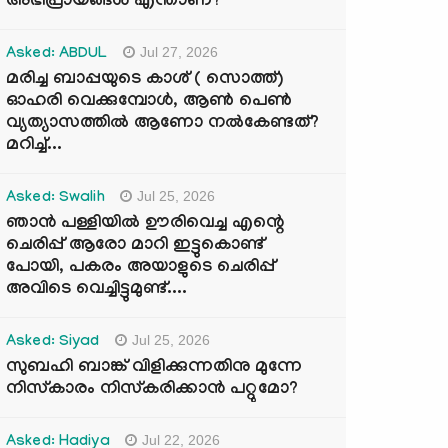
അഭിപ്രായങ്ങൾ എന്താണ്?
Jul 27, 2026
Asked: ABDUL
മരിച്ച ബാപ്പയുടെ കാശ് ( സൊത്ത്)
ഓഹരി വെക്കുമ്പോൾ, ആണ്‍ പെണ്‍
വ്യത്യാസത്തില്‍ ആണോ നല്‍കേണ്ടത്?
മറിച്ച്...
Jul 25, 2026
Asked: Swalih
ഞാൻ പള്ളിയിൽ ഊരിവെച്ച എന്റെ
ചെരിപ്പ് ആരോ മാറി ഇട്ടുകൊണ്ട്
പോയി, പകരം അയാളുടെ ചെരിപ്പ്
അവിടെ വെച്ചിട്ടുമുണ്ട്....
Jul 25, 2026
Asked: Siyad
സുബഹി ബാങ്ക് വിളിക്കുന്നതിനു മുന്നേ
നിസ്കാരം നിസ്കരിക്കാൻ പറ്റുമോ?
Jul 22, 2026
Asked: Hadiya