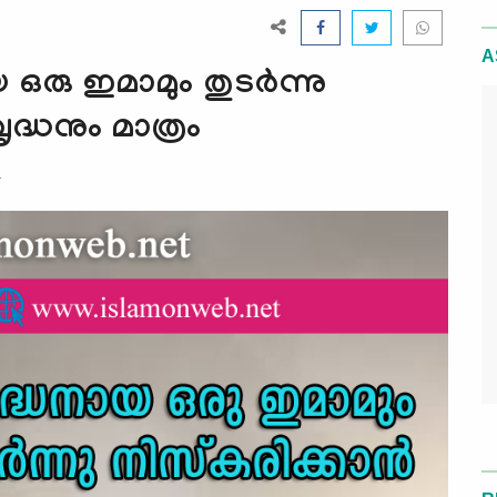
A
 ഒരു ഇമാമും തുടര്‍ന്നു
ൃദ്ധനും മാത്രം
1