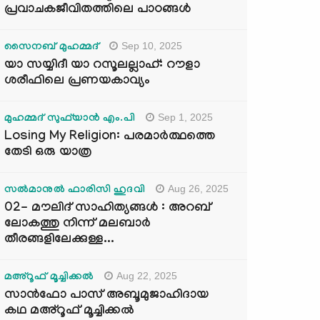
പ്രവാചകജീവിതത്തിലെ പാഠങ്ങൾ
Sep 10, 2025
സൈനബ് മുഹമ്മദ്
യാ സയ്യിദീ യാ റസൂലല്ലാഹ്: റൗളാ
ശരീഫിലെ പ്രണയകാവ്യം
Sep 1, 2025
മുഹമ്മദ് സുഫ്‌യാൻ എം.പി
Losing My Religion: പരമാർത്ഥത്തെ
തേടി ഒരു യാത്ര
Aug 26, 2025
സൽമാനുൽ ഫാരിസി ഹുദവി
02- മൗലിദ് സാഹിത്യങ്ങൾ : അറബ്
ലോകത്തു നിന്ന് മലബാർ
തീരങ്ങളിലേക്കുള്ള...
Aug 22, 2025
മഅ്റൂഫ് മൂച്ചിക്കല്‍
സാൻഫോ പാസ് അബൂമുജാഹിദായ
കഥ മഅ്റൂഫ് മൂച്ചിക്കല്‍