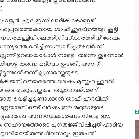
ിക മതപഠന കേന്ദ്രം തുടങ്ങണമെന്ന
.
്‍ഹജുല്‍ ഹുദ ഇസ് ലാമിക് കോളേജ്
സഹപ്രവര്‍ത്തകനായ ശാഫിഹുദവിയെയും കൂട്ടി
് നഗരപ്പള്ളിയിലെത്തി,നിസ്‌കാരത്തിന് ശേഷം
ാന്യത്തെകുറിച്ച് സംസാരിച്ചു.അവര്‍ക്ക്
െന്ന് ഉറപ്പായപ്പോള്‍ നാളെ തന്നെ തുടങ്ങാന്‍
 ശനിയാഴ്ച തന്നെ മദ്‌റസ തുടങ്ങി, അന്ന്
ടുണ്ടായിരുന്നില്ല,സമസ്തയുടെ
കിയത്.രണ്ടാമത്തെ വര്‍ഷം മുസ്തഫ ഹുദവി
ഒരു ചെറുപുസ്തകം തയ്യാറാക്കി.രണ്ട്
ു വെളിച്ചമുണ്ടാക്കാന്‍ ശാഫി ഹുദവിക്ക്
ുഴിമണ്ണയാണ് രണ്ട് വര്‍ഷം ഈ മദ്രസയുടെ
E
നീട് നാട്ടുകാരുടെ അനാസ്ഥകാരണം നിലച്ച ഈ
തിക സഹായത്തോടെ പുനരുജ്ജീവിപ്പിച്ചത് ഹാദിയ
ഹുദവിയായിരുന്നു.ദിവസവും ഇരുപത്