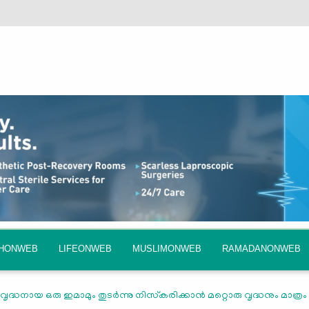
QHONWEB
LIFEONWEB
MUSLIMONWEB
RAMADANONWEB
വൃദ്ധനായ ഒരു ഇമാമും തുടര്‍ന്നു നിസ്‌കരിക്കാന്‍ മറ്റൊരു വൃദ്ധനും മാത്രം