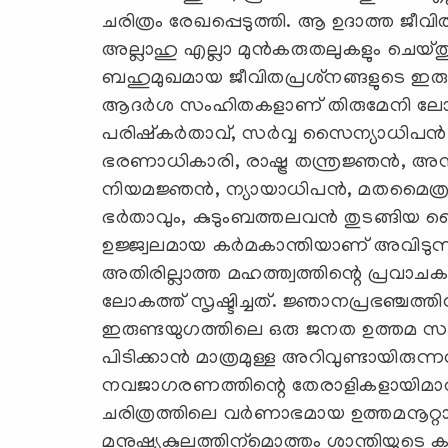
ചരിത്രം രേഖപ്പെടുത്തി. ആ ഉദാത്ത ജീവ
അല്ലാഹു എല്ലാ മുന്‍കരുതലുകളും ചെയ്തുവെച
ബഹുമുഖമായ ജീവിതപ്രശ്‌നങ്ങളുടെ ഇര
ആദര്‍ശ സംഹിതകളാണ് തിരുമേനി ലോകത്
പരിഷ്‌കര്‍താവ്, സര്‍വ്വ സൈന്യാധിപന്‍
ഭരണാധികാരി, രാഷ്ട്ര തന്ത്രജ്ഞന്‍, അ
നിയമജ്ഞന്‍, ന്യായാധിപന്‍, മതമൈത്ര
ഭര്‍താവും, കുടുംബത്തലവന്‍ തുടങ്ങിയ 
ഉജ്ജ്വലമായ കര്‍മകാന്തിയാണ് അവിടുന്ന് പ്ര
അതിരില്ലാത്ത മഹത്ത്വത്തിന്റെ പ്രവാച
ലോകത്ത് സൃഷ്ടിച്ചത്. ജ്ഞാനപ്രഭഞ്ചത്ത
ഇരുണ്ടയുഗത്തിലെ ഒരു ജനത ഉത്തമ സമുദാ
പിടിക്കാന്‍ മാത്രമുള്ള അറിവുണ്ടായിരുന്
നവജാഗരണത്തിന്റെ തേരാളികളായിമാറി. ആ നൂ
ചരിത്രത്തിലെ വര്‍ണാഭമായ ഉത്തമനൂറ്റാ
മനുഷ്യകുലത്തിന്‌മൊത്തം ശാന്തിയുടെ ക