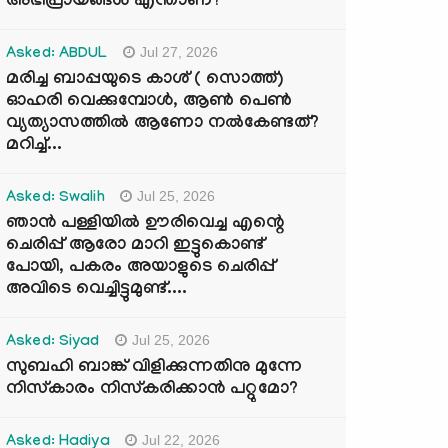
അഭിപ്രായങ്ങൾ എന്താണ്?
Jul 27, 2026
Asked: ABDUL
മരിച്ച ബാപ്പയുടെ കാശ് ( സൊത്ത്)
ഓഹരി വെക്കുമ്പോൾ, ആണ്‍ പെണ്‍
വ്യത്യാസത്തില്‍ ആണോ നല്‍കേണ്ടത്?
മറിച്ച്...
Jul 25, 2026
Asked: Swalih
ഞാൻ പള്ളിയിൽ ഊരിവെച്ച എന്റെ
ചെരിപ്പ് ആരോ മാറി ഇട്ടുകൊണ്ട്
പോയി, പകരം അയാളുടെ ചെരിപ്പ്
അവിടെ വെച്ചിട്ടുമുണ്ട്....
Jul 25, 2026
Asked: Siyad
സുബഹി ബാങ്ക് വിളിക്കുന്നതിനു മുന്നേ
നിസ്കാരം നിസ്കരിക്കാൻ പറ്റുമോ?
Jul 22, 2026
Asked: Hadiya