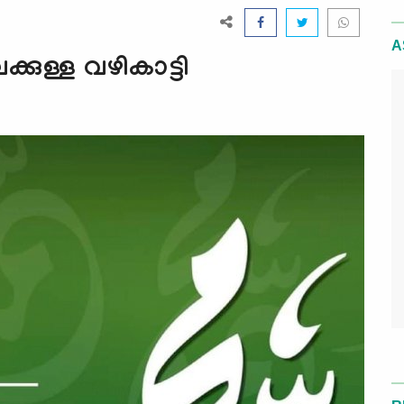
A
്കുള്ള വഴികാട്ടി