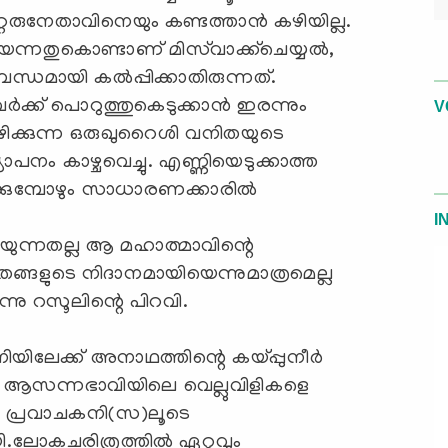
റ്റെരുനേതാവിനെയും കണ്ടത്താന്‍ കഴിയില്ല.
ന്നതുകൊണ്ടാണ് മിസ്‌വാക്ക്‌ചെയ്യല്‍,
്ധമായി കല്‍പ്പിക്കാതിരുന്നത്.
‍ക്ക് പൊറുത്തുകെടുക്കാന്‍ ഇരന്നും
V
ക്കുന്ന ഒരുഖുറൈശി വനിതയുടെ
പനം കാഴ്ചവെച്ചു. എണ്ണിയെടുക്കാത്ത
്കുമ്പോഴും സാധാരണക്കാരില്‍
I
കഴിയുന്നതല്ല ആ മഹാത്മാവിന്റെ
ഭുതങ്ങളുടെ നിദാനമായിയെന്നുമാത്രമെല്ല
്നു റസൂലിന്റെ പിറവി.
യിലേക്ക് അനാഥത്തിന്റെ കയ്പ്പുനീര്‍
ിറവി. ആസന്നഭാവിയിലെ വെല്ലുവിളികളെ
്പേ പ്രവാചകനി(സ)ലൂടെ
ോകചരിത്രത്തില്‍ ഏറ്റവും