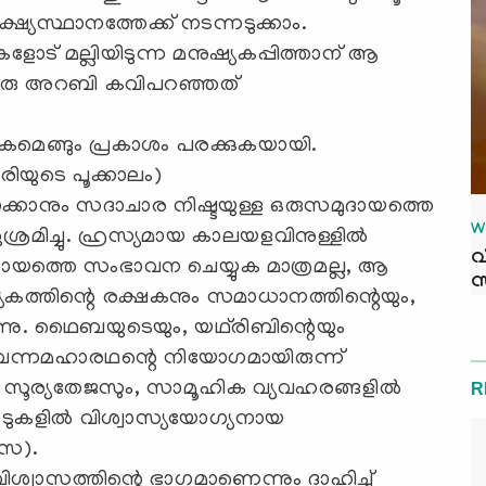
്യസ്ഥാനത്തേക്ക് നടന്നടുക്കാം.
ോട് മല്ലിയിടുന്ന മനുഷ്യകപ്പിത്താന് ആ
. ഒരു അറബി കവിപറഞ്ഞത്
ലോകമെങ്ങും പ്രകാശം പരക്കുകയായി.
ിരിയുടെ പൂക്കാലം)
ക്കാനും സദാചാര നിഷ്ടയുള്ള ഒരുസമുദായത്തെ
W
ശ്രമിച്ചു. ഹ്രസ്യമായ കാലയളവിനുള്ളില്‍
വ
ു സമുദായത്തെ സംഭാവന ചെയ്യുക മാത്രമല്ല, ആ
സ
ത്തിന്റെ രക്ഷകനും സമാധാനത്തിന്റെയും,
‍ന്നു. ഥൈബയുടെയും, യഥ്‌രിബിന്റെയും
്‍ വന്നമഹാരഥന്റെ നിയോഗമായിരുന്ന്
്ത സൂര്യതേജസും, സാമൂഹിക വ്യവഹരങ്ങളില്‍
R
ടുകളില്‍ വിശ്വാസ്യയോഗ്യനായ
(സ).
് വിശ്വാസത്തിന്റെ ഭാഗമാണെന്നും ദാഹിച്ച്