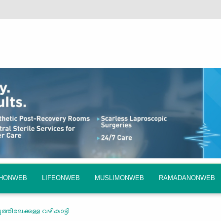
QHONWEB
LIFEONWEB
MUSLIMONWEB
RAMADANONWEB
ത്തിലേക്കുള്ള വഴികാട്ടി