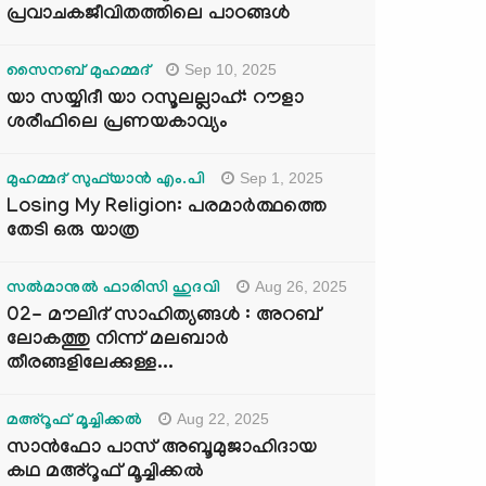
പ്രവാചകജീവിതത്തിലെ പാഠങ്ങൾ
Sep 10, 2025
സൈനബ് മുഹമ്മദ്
യാ സയ്യിദീ യാ റസൂലല്ലാഹ്: റൗളാ
ശരീഫിലെ പ്രണയകാവ്യം
Sep 1, 2025
മുഹമ്മദ് സുഫ്‌യാൻ എം.പി
Losing My Religion: പരമാർത്ഥത്തെ
തേടി ഒരു യാത്ര
Aug 26, 2025
സൽമാനുൽ ഫാരിസി ഹുദവി
02- മൗലിദ് സാഹിത്യങ്ങൾ : അറബ്
ലോകത്തു നിന്ന് മലബാർ
തീരങ്ങളിലേക്കുള്ള...
Aug 22, 2025
മഅ്റൂഫ് മൂച്ചിക്കല്‍
സാൻഫോ പാസ് അബൂമുജാഹിദായ
കഥ മഅ്റൂഫ് മൂച്ചിക്കല്‍