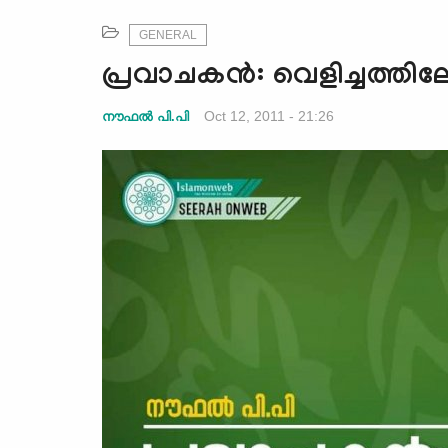
GENERAL
പ്രവാചകന്‍: വെളിച്ചത്തിലേക
Oct 12, 2011 - 21:26
നൗഫല്‍ പി.പി