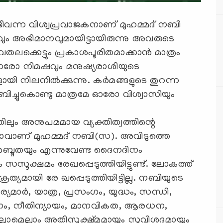
ടിവന്ന വിശ്വപ്രവാജകനാണ് മുഹമ്മദ് നബി
ം അഭിമാനവുമായിട്ടായിരുന്നു അവരുടെ
തലക്കെട്ടും പ്രകാശപൂരിതമാക്കാന്‍ മാത്രം
െ ഓരോ നിമഷവും മനുഷ്യരാശിയുടെ
ി നിലനില്‍ക്കുന്നു. കര്‍മങ്ങളുടെ തുറന്ന
്ചുകൊണ്ടു മാത്രമേ ഓരോ വിശ്വാസിയും
ലും അനുപമമായ വ്യക്തിത്വത്തിന്റെ
്മാവാണ് മുഹമ്മദ് നബി(സ). അവിടുത്തെ
ശബ്ദതയും എന്നുവേണ്ട ദൈനദിനം
സൂക്ഷമം രേഖപ്പെടുത്തിയിട്ടുണ്ട്. ലോകത്ത്
ക്രത്യമായി രേ ഖപ്പെടുത്തിയിട്ടില്ല. നബിയുടെ
യമാര്‍, യാത്ര, പ്രസംഗം, യുദ്ധം, സന്ധി,
ാനം, നീതിന്യായം, മാനവികത, ആരധന,
ല്ലാമെല്ലാം അതിസൂക്ഷ്മമായും സുവിശദമായും