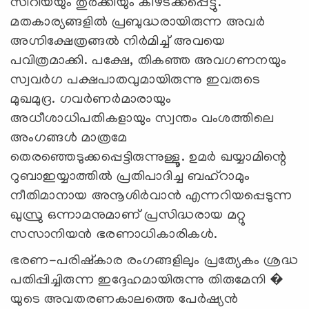
സിറിയയും തുർക്കിയും കീഴടക്കപ്പെട്ടു.
മതകാര്യങ്ങളിൽ പ്രബുദ്ധരായിരുന്ന അവർ
അഗ്നിക്ഷേത്രങ്ങൽ നിർമിച്ച്‌ അവയെ
പവിത്രമാക്കി. പക്ഷേ, തികഞ്ഞ അവഗണനയും
സ്വവർഗ പക്ഷപാതവുമായിരുന്നു ഇവരുടെ
മുഖമുദ്ര. ഗവർണർമാരായും
അധീശാധിപതികളായും സ്വന്തം വംശത്തിലെ
അംഗങ്ങൾ മാത്രമേ
തെരഞ്ഞെടുക്കപ്പെട്ടിരുന്നുള്ളൂ. ഉമർ ഖയ്യാമിന്റെ
റുബാഇയ്യാത്തിൽ പ്രതിപാദിച്ച ബഹ്‌റാമും
നീതിമാനായ അനൂശിർവാൻ എന്നറിയപ്പെടുന്ന
ഖുസ്രു ഒന്നാമനുമാണ്‌ പ്രസിദ്ധരായ മറ്റു
സസാനിയൻ ഭരണാധികാരികൾ.
ഭരണ-പരിഷ്കാര രംഗങ്ങളിലും പ്രത്യേകം ശ്രദ്ധ
പതിപ്പിച്ചിരുന്ന ഇദ്ദേഹമായിരുന്നു തിരുമേനി �
യുടെ അവതരണകാലത്തെ പേർഷ്യൻ