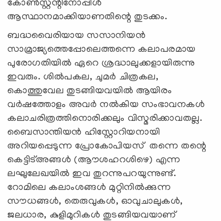
കോൺസ്റ്റന്റിനോപ്പിൾ
ആസ്ഥാനമാക്കിയാണതിന്റെ തുടക്കം.
ബദ്ധവൈരിയായ സസാനിയൻ
സാമ്രാജ്യത്തെപ്പോലെത്തന്നെ കലാപരമായ
പുരോഗതിയിൽ ഏറെ ശ്രദ്ധാലുക്കളായിരുന്നു
ഇവരും. ശിൽപകല, ചുമർ ചിത്രകല,
കൊത്തുവേല തുടങ്ങിയവയിൽ ആയിരം
വർഷത്തോളം അവർ നൽകിയ സംഭാവനകൾ
കലാചരിത്രത്തിനൊരിക്കലും വിസ്മരിക്കാവതല്ല.
ബൈസാന്തിയൻ ഹിസ്റ്റോറിയനായി
അറിയപ്പെടുന്ന പ്രോകോപിയസ്‌ തന്നെ തന്റെ
കെട്ടിട്‌അങ്ങൾ (ആ‍ൗശഹറശിഴ‍െ) എന്ന
ലഘുലേഖയിൽ ഇവ തുറന്നുപറയുന്നുണ്ട്‌.
റോമിലെ കലാംശങ്ങൾ മുറ്റിനിൽക്കുന്ന
സൗധങ്ങൾ, തെരുവുകൾ, ഓവുചാലുകൾ,
ജലധാര, കുളിമുറികൾ തുടങ്ങിയവയാണ്‌