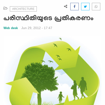
e
N
ARCHITECTURE
a
പരിസ്ഥിതിയുടെ പ്രതികരണം
v
i
Jun 29, 2012 - 17:47
Web desk
g
a
t
i
o
n