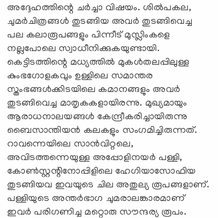
അദ്ദേഹത്തിന്റെ ചർച്ചാ വിഷയം. ശിൽപകല,
ചുമർചിത്രങ്ങൾ തുടങ്ങിയ അവർ തുടങ്ങിവെച്ച
പല കലാരൂപങ്ങളും പിന്നീട്‌ മുസ്ലിംകളെ
നല്ലപോലെ സ്വാധീനിക്കുകയുണ്ടായി.
കെട്ടിടത്തിന്റെ മധ്യത്തിൽ മുകൾതലപ്പിലുള്ള
കുംഭഗോളകവും ഉള്ളിലെ സമാന്തര
സ്തംഭങ്ങൾക്കിടയിലെ കമാനങ്ങളും അവർ
തുടങ്ങിവെച്ച മാതൃകകളായിരന്നു. മുഖ്യമായും
ആരാധനാലയങ്ങൾ കേന്ദ്രീകരിച്ചായിരുന്നു
ബൈസാന്തിയൻ കലകളും സംഗമിച്ചിരുന്നത്‌.
റാവന്നെയിലെ സാൻവിറ്റലെ,
അവിടത്തന്നെയുള്ള അപ്പോളിനയർ പള്ളി,
കോൺസ്റ്റന്റിനോപ്പിളിലെ ഹേഗിയാസോഫിയ
തുടങ്ങിയവ ഇവയുടെ ചില അതുല്യ രൂപങ്ങളാണ്‌.
പള്ളിയുടെ അന്തർഭാഗ ചുമരാലങ്കാരമാണ്‌
ഇവർ പരിഗണിച്ച മറ്റൊരു സൗന്ദര്യ രൂപം.