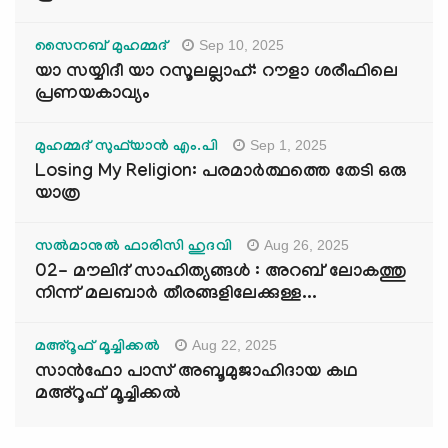
Sep 10, 2025
സൈനബ് മുഹമ്മദ്
യാ സയ്യിദീ യാ റസൂലല്ലാഹ്: റൗളാ ശരീഫിലെ
പ്രണയകാവ്യം
Sep 1, 2025
മുഹമ്മദ് സുഫ്‌യാൻ എം.പി
Losing My Religion: പരമാർത്ഥത്തെ തേടി ഒരു
യാത്ര
Aug 26, 2025
സൽമാനുൽ ഫാരിസി ഹുദവി
02- മൗലിദ് സാഹിത്യങ്ങൾ : അറബ് ലോകത്തു
നിന്ന് മലബാർ തീരങ്ങളിലേക്കുള്ള...
Aug 22, 2025
മഅ്റൂഫ് മൂച്ചിക്കല്‍
സാൻഫോ പാസ് അബൂമുജാഹിദായ കഥ
മഅ്റൂഫ് മൂച്ചിക്കല്‍