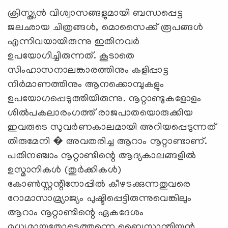
ക്രിസ്ത്യൻ വിശ്വാസങ്ങളുമായി ബന്ധപ്പെട്ട
ജലഛായ ചിത്രങ്ങൾ, മൊസൈക്ക്‌ രൂപങ്ങൾ
എന്നിവയായിരുന്നു ഇതിനവർ
ഉപയോഗിച്ചിരുന്നത്‌. കൂടാതെ
സിംഹാസനാലങ്കാരത്തിനും കളിപ്പാട്ട
നിർമാണത്തിനും ആനക്കൊമ്പുകളും
ഉപയോഗപ്പെടുത്തിയിരുന്നു. നൂറ്റാണ്ടുകളോളം
ശിൽപകലാരംഗത്ത്‌ രാജപാതയൊരുക്കിയ
ഇവരുടെ സുവർണകാലമായി അറിയപ്പെടുന്നത്‌
തിരുമേനി � അവതരിച്ച ആറാം നൂറ്റാണ്ടാണ്‌.
പതിനഞ്ചാം നൂറ്റാണ്ടിന്റെ ആദ്യകാലങ്ങളിൽ
ഉസ്മാനികൾ (തുർക്കികൾ)
കോൺസ്റ്റന്റിനോപ്പിൽ കീഴടക്കുന്നതുവരെ
റോമാസാമ്ര്യാജ്യം പുഷ്ടിപ്പെട്ടിരുന്നുവെങ്കിലും
ആറാം നൂറ്റാണ്ടിന്റെ ഏകദേശം
മധ്യമായതോടെത്തന്നെ ബൈസാന്തിയൻ