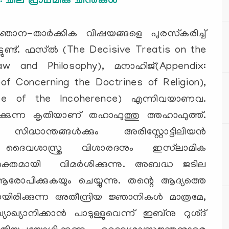
ചില പ്രാഥമിക ചിന്തകള്‍
ഞാന-താര്‍ക്കിക വിഷയങ്ങളെ പുരസ്‌കരിച്ച്
ടുണ്ട്. ഫസ്ല്‍ (The Decisive Treatis on the
w and Philosophy), മനാഹിജ്(Appendix:
f Concerning the Doctrines of Religion),
nce of the Incoherence) എന്നിവയാണവ.
ക്കുന്ന കൃതിയാണ് തഹാഫുത്തു ത്തഹാഫുത്ത്.
്ധാന്തങ്ങള്‍ക്കും അരിസ്റ്റോട്ടിലിയന്‍
 ദൈവശാസ്ത്ര വിശാരദനും ഇസ്‌ലാമിക
്തമായി വിമര്‍ശിക്കുന്നു. അബദ്ധ ജടില
രോപിക്കുകയും ചെയ്യുന്നു. തന്റെ ആദ്യത്തെ
രിക്കുന്ന അതീന്ദ്രിയ ജ്ഞാനികള്‍ മാത്രമേ,
ഖ്യാനിക്കാന്‍ പാടുള്ളുവെന്ന് ഇബ്‌നു റുശ്ദ്