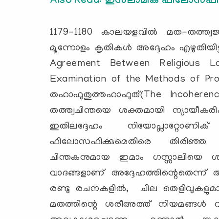
Also Read: ഇസ്‌ലാമിക് ഫിലോസഫി: 
1179-1180 കാലയളവില്‍ മത-തത്ത്വജ്
മൂന്നോളം കൃതികള്‍ അദ്ദേഹം എഴുതിയിട്
Agreement Between Religious La
Examination of the Methods of Proo
തഹാഫുതുത്തഹാഫുത്(The Incohere
തത്ത്വചിന്തയെ ശക്തമായി ന്യായീകരി
ഇതിലദ്ദേഹം നിയോപ്ലാറ്റോണിക് സിദ
ഫിലോസഫിക്കുമെതിരെ തിരിഞ്ഞ
ചിന്തകനുമായ ഇമാം ഗസ്സാലിയെ ശക
വാദങ്ങളാണ് അദ്ദേഹത്തിന്റെതെന്ന് ആ
രണ്ടു രചനകളില്‍, ചില തെളിവുകളുമായി
മതത്തിന്റെ ശരീഅത്ത് നിയമങ്ങള്‍ വ്യാ