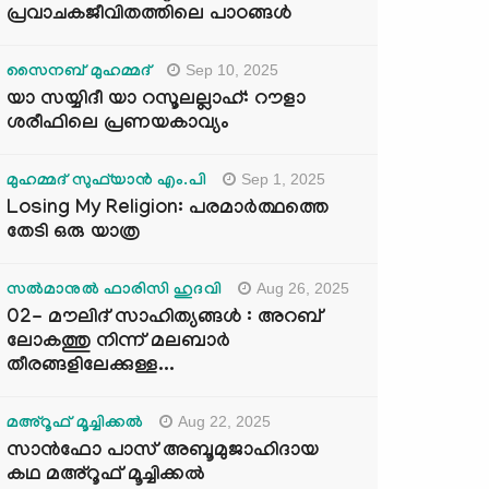
പ്രവാചകജീവിതത്തിലെ പാഠങ്ങൾ
Sep 10, 2025
സൈനബ് മുഹമ്മദ്
യാ സയ്യിദീ യാ റസൂലല്ലാഹ്: റൗളാ
ശരീഫിലെ പ്രണയകാവ്യം
Sep 1, 2025
മുഹമ്മദ് സുഫ്‌യാൻ എം.പി
Losing My Religion: പരമാർത്ഥത്തെ
തേടി ഒരു യാത്ര
Aug 26, 2025
സൽമാനുൽ ഫാരിസി ഹുദവി
02- മൗലിദ് സാഹിത്യങ്ങൾ : അറബ്
ലോകത്തു നിന്ന് മലബാർ
തീരങ്ങളിലേക്കുള്ള...
Aug 22, 2025
മഅ്റൂഫ് മൂച്ചിക്കല്‍
സാൻഫോ പാസ് അബൂമുജാഹിദായ
കഥ മഅ്റൂഫ് മൂച്ചിക്കല്‍