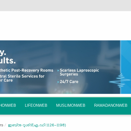
QHONWEB
LIFEONWEB
MUSLIMONWEB
RAMADANONWEB
rs
ഇബ്‌നു റുശ്ദ്(എ.ഡി 1126-1198)