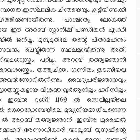
ന്ന് പൂര്‍ണ്ണ നാമം. യവന ചിന്തകളെയും വിശിഷ്യ,
പരമ്പാഗത ഇസ്‌ലാമിക ചിന്തയെയും കൂട്ടിയിണക്കി
ത്തിനുണ്ടായിരുന്നു. പാശ്ചാത്യ ലോകത്ത്
നായ ഈ അറബ്-സ്പാനിഷ് പണ്ഡിതന്‍ എ.ഡി
‍ ജനിച്ചു. മുമ്പുമുതലേ തന്റെ പിതാമഹനും
േവനം ചെയ്തിരുന്ന സ്ഥലമായിരുന്നു അത്.
ിയമശാസ്ത്രം പഠിച്ചു. അറബ് തത്ത്വജ്ഞാനി
ൈവശാസ്ത്രം, തത്ത്വചിന്ത, ഗണിതം തുടങ്ങിയവ
അവന്‍സോറില്‍നിന്നും വൈദ്യപരിജ്ഞാനവും
രോതസ്സുകളായ വിശുദ്ധ ഖുര്‍ആനിലും ഹദീസിലും
െ ഇബ്‌നു റുശ്ദ് 1169 ല്‍ സെവില്ലയിലെ
1171 ല്‍ കൊറഡോബയിലെ മുഖ്യനിയമാധിപനെന്ന
2 ല്‍ അറബ് തത്ത്വജ്ഞാനി ഇബ്‌നു ഥുഫൈല്‍
മൊഹദ് ഭരണാധികാരി യാഖൂബ് യൂസുഫിന്റെ