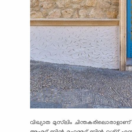
വിഖ്യാത മുസ്‌ലിം ചിന്തകരിലൊരാളാണ് ഇ