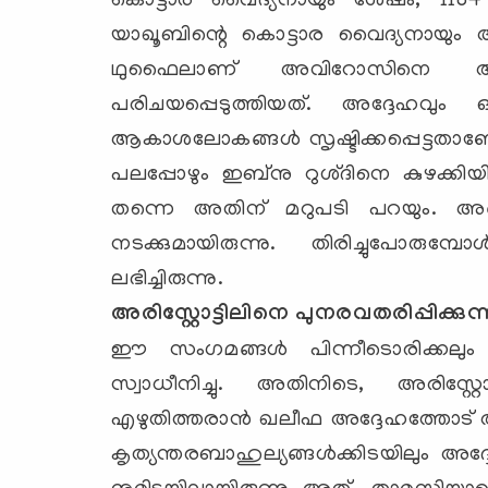
കൊട്ടാര വൈദ്യനായും ശേഷം, 1184
യാഖൂബിന്റെ കൊട്ടാര വൈദ്യനായും 
ഥുഫൈലാണ് അവിറോസിനെ ആ
പരിചയപ്പെടുത്തിയത്. അദ്ദേഹവും ഒര
ആകാശലോകങ്ങള്‍ സൃഷ്ടിക്കപ്പെട്ടതാണ
പലപ്പോഴും ഇബ്‌നു റുശ്ദിനെ കുഴക്കിയ
തന്നെ അതിന് മറുപടി പറയും. അങ്ങ
നടക്കുമായിരുന്നു. തിരിച്ചുപോര
ലഭിച്ചിരുന്നു.
അരിസ്റ്റോട്ടിലിനെ പുനരവതരിപ്പിക്കുന്
ഈ സംഗമങ്ങള്‍ പിന്നീടൊരിക്കലു
സ്വാധീനിച്ചു. അതിനിടെ, അരിസ്റ്റോ
എഴുതിത്തരാന്‍ ഖലീഫ അദ്ദേഹത്തോട് ആവശ
കൃത്യന്തരബാഹുല്യങ്ങള്‍ക്കിടയിലും അ