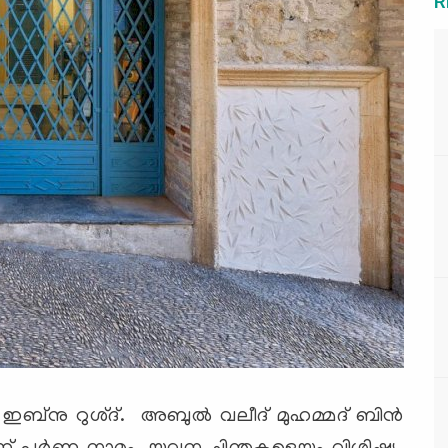
R
ബ്‌നു റുശ്ദ്. അബുല്‍ വലീദ് മുഹമ്മദ് ബിന്‍