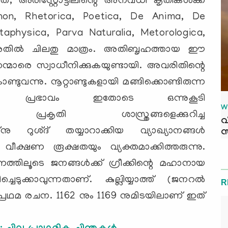
 അരിസ്റ്റോട്ടിലിന്റെ അനവധി കൃതികള്‍ക്ക്
Organon, Rhetorica, Poetica, De Anima, De
physica, Parva Naturalia, Metorologica,
അതില്‍ ചിലതു മാത്രം. അതിബൃഹത്തായ ഈ
ന്മാരെ സ്വാധീനിക്കുകയുണ്ടായി. അവരിതിന്റെ
ണ്ടുവന്നു. നൂറ്റാണ്ടുകളായി മങ്ങിക്കൊണ്ടിരുന്ന
കളുടെ പ്രഭാവം ഇതോടെ ഒന്നുകൂടി
W
്നു. പ്രകൃതി ശാസ്ത്രങ്ങളെക്കുറിച്ച
വ
ബ്‌നു റുശ്ദ് തയ്യാറാക്കിയ വ്യാഖ്യാനങ്ങള്‍
സ
വീക്ഷണ രൂക്ഷതയും വ്യക്തമാക്കിത്തരുന്നു.
ൂടെ ജനങ്ങള്‍ക്ക് ഗ്രീക്കിന്റെ മഹാനായ
ചെടുക്കാവുന്നതാണ്. കുല്ലിയ്യാത്ത് (ജനറല്‍
R
പ്രഥമ രചന. 1162 നും 1169 നുമിടയിലാണ് ഇത്