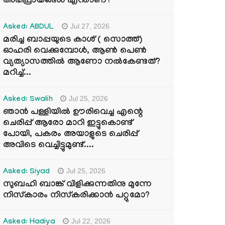
അഭിപ്രായങ്ങൾ എന്താണ്?
Jul 27, 2026
Asked: ABDUL
മരിച്ച ബാപ്പയുടെ കാശ് ( സൊത്ത്)
ഓഹരി വെക്കുമ്പോൾ, ആണ്‍ പെണ്‍
വ്യത്യാസത്തില്‍ ആണോ നല്‍കേണ്ടത്?
മറിച്ച്...
Jul 25, 2026
Asked: Swalih
ഞാൻ പള്ളിയിൽ ഊരിവെച്ച എന്റെ
ചെരിപ്പ് ആരോ മാറി ഇട്ടുകൊണ്ട്
പോയി, പകരം അയാളുടെ ചെരിപ്പ്
അവിടെ വെച്ചിട്ടുമുണ്ട്....
Jul 25, 2026
Asked: Siyad
സുബഹി ബാങ്ക് വിളിക്കുന്നതിനു മുന്നേ
നിസ്കാരം നിസ്കരിക്കാൻ പറ്റുമോ?
Jul 22, 2026
Asked: Hadiya