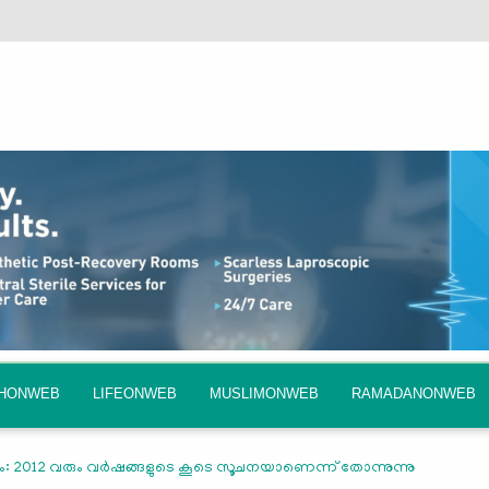
QHONWEB
LIFEONWEB
MUSLIMONWEB
RAMADANONWEB
ം: 2012 വരും വര്‍ഷങ്ങളുടെ കൂടെ സൂചനയാണെന്ന് തോന്നുന്നു