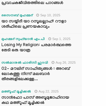
പ്രവാചകജീവിതത്തിലെ പാഠങ്ങൾ
Sep 10, 2025
സൈനബ് മുഹമ്മദ്
യാ സയ്യിദീ യാ റസൂലല്ലാഹ്: റൗളാ
ശരീഫിലെ പ്രണയകാവ്യം
Sep 1, 2025
മുഹമ്മദ് സുഫ്‌യാൻ എം.പി
Losing My Religion: പരമാർത്ഥത്തെ
തേടി ഒരു യാത്ര
Aug 26, 2025
സൽമാനുൽ ഫാരിസി ഹുദവി
02- മൗലിദ് സാഹിത്യങ്ങൾ : അറബ്
ലോകത്തു നിന്ന് മലബാർ
തീരങ്ങളിലേക്കുള്ള...
Aug 22, 2025
മഅ്റൂഫ് മൂച്ചിക്കല്‍
സാൻഫോ പാസ് അബൂമുജാഹിദായ
കഥ മഅ്റൂഫ് മൂച്ചിക്കല്‍