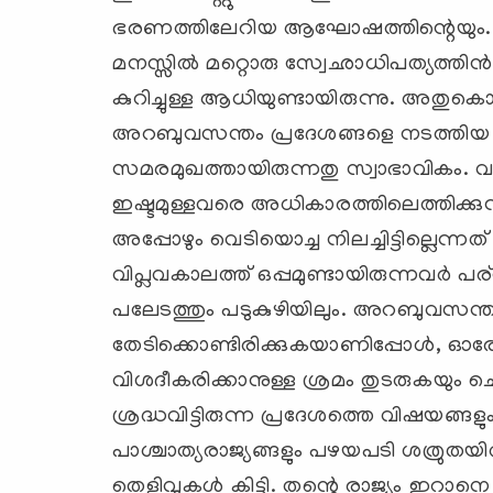
ഭരണത്തിലേറിയ ആഘോഷത്തിന്റെയും
മനസ്സില്‍ മറ്റൊരു സ്വേഛാധിപത്യത്തിന
കുറിച്ചുള്ള ആധിയുണ്ടായിരുന്നു. അതുകൊ
അറബുവസന്തം പ്രദേശങ്ങളെ നടത്തിയ 
സമരമുഖത്തായിരുന്നതു സ്വാഭാവികം. വര്
ഇഷ്ടമുള്ളവരെ അധികാരത്തിലെത്തിക്കുന്ന
അപ്പോഴും വെടിയൊച്ച നിലച്ചിട്ടില്ലെന്
വിപ്ലവകാലത്ത് ഒപ്പമുണ്ടായിരുന്നവര്‍ 
പലേടത്തും പടുകുഴിയിലും. അറബുവസന്
തേടിക്കൊണ്ടിരിക്കുകയാണിപ്പോള്‍, ഓരോര
വിശദീകരിക്കാനുള്ള ശ്രമം തുടരുകയും ചെയ
ശ്രദ്ധവിട്ടിരുന്ന പ്രദേശത്തെ വിഷയങ്ങളും
പാശ്ചാത്യരാജ്യങ്ങളും പഴയപടി ശത്രുതയി
തെളിവുകള്‍ കിട്ടി. തന്റെ രാജ്യം ഇറ