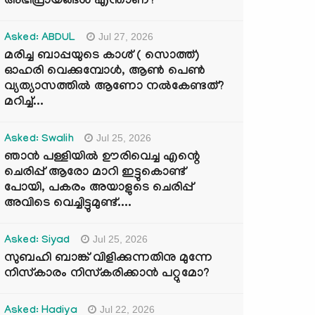
അഭിപ്രായങ്ങൾ എന്താണ്?
Jul 27, 2026
Asked: ABDUL
മരിച്ച ബാപ്പയുടെ കാശ് ( സൊത്ത്)
ഓഹരി വെക്കുമ്പോൾ, ആണ്‍ പെണ്‍
വ്യത്യാസത്തില്‍ ആണോ നല്‍കേണ്ടത്?
മറിച്ച്...
Jul 25, 2026
Asked: Swalih
ഞാൻ പള്ളിയിൽ ഊരിവെച്ച എന്റെ
ചെരിപ്പ് ആരോ മാറി ഇട്ടുകൊണ്ട്
പോയി, പകരം അയാളുടെ ചെരിപ്പ്
അവിടെ വെച്ചിട്ടുമുണ്ട്....
Jul 25, 2026
Asked: Siyad
സുബഹി ബാങ്ക് വിളിക്കുന്നതിനു മുന്നേ
നിസ്കാരം നിസ്കരിക്കാൻ പറ്റുമോ?
Jul 22, 2026
Asked: Hadiya