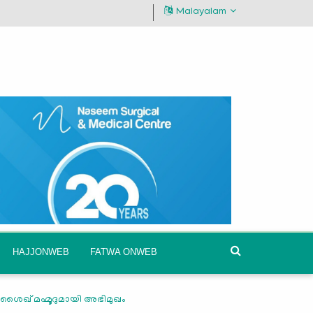
Malayalam
HAJJONWEB
FATWA ONWEB
ൈഖ് മഹ്മൂദുമായി അഭിമുഖം