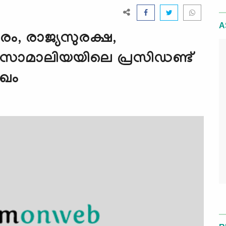
A
ം, രാജ്യസുരക്ഷ,
സോമാലിയയിലെ പ്രസിഡണ്ട്
ുഖം