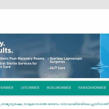
QHONWEB
LIFEONWEB
MUSLIMONWEB
RAMADANONWEB
 രാജ്യസുരക്ഷ, നാലുമാസത്തെ ഭരണം: സോമാലിയയിലെ പ്രസിഡണ്ട് ശ