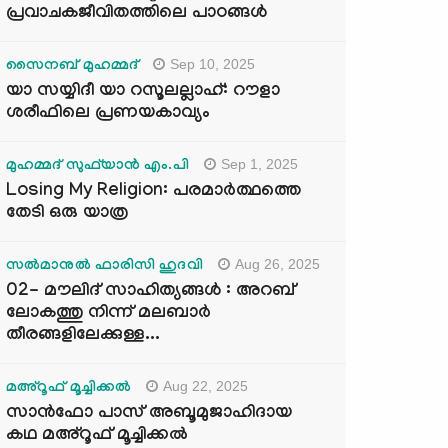
പ്രവാചകജീവിതത്തിലെ പാഠങ്ങൾ
Sep 10, 2025
സൈനബ് മുഹമ്മദ്
യാ സയ്യിദീ യാ റസൂലല്ലാഹ്: റൗളാ
ശരീഫിലെ പ്രണയകാവ്യം
Sep 1, 2025
മുഹമ്മദ് സുഫ്‌യാൻ എം.പി
Losing My Religion: പരമാർത്ഥത്തെ
തേടി ഒരു യാത്ര
Aug 26, 2025
സൽമാനുൽ ഫാരിസി ഹുദവി
02- മൗലിദ് സാഹിത്യങ്ങൾ : അറബ്
ലോകത്തു നിന്ന് മലബാർ
തീരങ്ങളിലേക്കുള്ള...
Aug 22, 2025
മഅ്റൂഫ് മൂച്ചിക്കല്‍
സാൻഫോ പാസ് അബൂമുജാഹിദായ
കഥ മഅ്റൂഫ് മൂച്ചിക്കല്‍