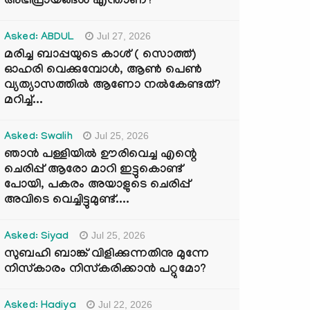
അഭിപ്രായങ്ങൾ എന്താണ്?
Jul 27, 2026
Asked: ABDUL
മരിച്ച ബാപ്പയുടെ കാശ് ( സൊത്ത്)
ഓഹരി വെക്കുമ്പോൾ, ആണ്‍ പെണ്‍
വ്യത്യാസത്തില്‍ ആണോ നല്‍കേണ്ടത്?
മറിച്ച്...
Jul 25, 2026
Asked: Swalih
ഞാൻ പള്ളിയിൽ ഊരിവെച്ച എന്റെ
ചെരിപ്പ് ആരോ മാറി ഇട്ടുകൊണ്ട്
പോയി, പകരം അയാളുടെ ചെരിപ്പ്
അവിടെ വെച്ചിട്ടുമുണ്ട്....
Jul 25, 2026
Asked: Siyad
സുബഹി ബാങ്ക് വിളിക്കുന്നതിനു മുന്നേ
നിസ്കാരം നിസ്കരിക്കാൻ പറ്റുമോ?
Jul 22, 2026
Asked: Hadiya