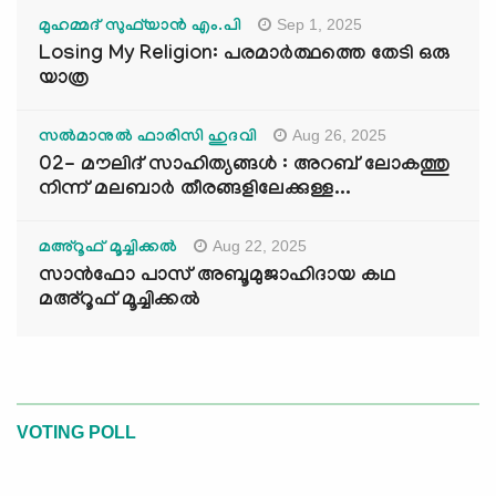
Sep 1, 2025
മുഹമ്മദ് സുഫ്‌യാൻ എം.പി
Losing My Religion: പരമാർത്ഥത്തെ തേടി ഒരു
യാത്ര
Aug 26, 2025
സൽമാനുൽ ഫാരിസി ഹുദവി
02- മൗലിദ് സാഹിത്യങ്ങൾ : അറബ് ലോകത്തു
നിന്ന് മലബാർ തീരങ്ങളിലേക്കുള്ള...
Aug 22, 2025
മഅ്റൂഫ് മൂച്ചിക്കല്‍
സാൻഫോ പാസ് അബൂമുജാഹിദായ കഥ
മഅ്റൂഫ് മൂച്ചിക്കല്‍
VOTING POLL