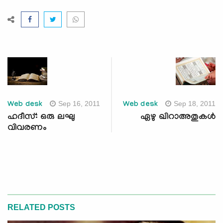
Sep 16, 2011
Sep 18, 2011
Web desk
Web desk
ഹദീസ്: ഒരു ലഘു
ഏഴു ഖിറാഅതുകള്‍
വിവരണം
RELATED POSTS