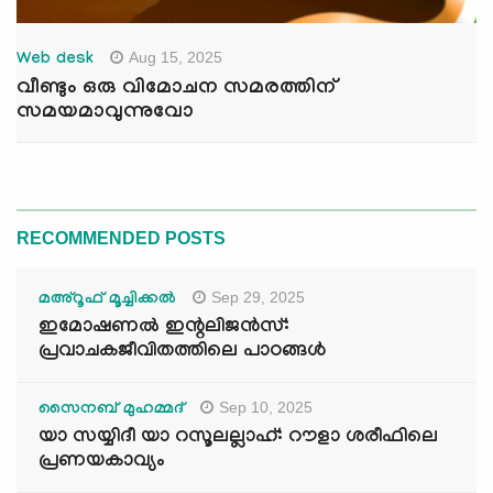
Aug 15, 2025
Web desk
വീണ്ടും ഒരു വിമോചന സമരത്തിന്
സമയമാവുന്നുവോ
RECOMMENDED POSTS
Sep 29, 2025
മഅ്റൂഫ് മൂച്ചിക്കല്‍
ഇമോഷണൽ ഇന്റലിജൻസ്:
പ്രവാചകജീവിതത്തിലെ പാഠങ്ങൾ
Sep 10, 2025
സൈനബ് മുഹമ്മദ്
യാ സയ്യിദീ യാ റസൂലല്ലാഹ്: റൗളാ ശരീഫിലെ
പ്രണയകാവ്യം