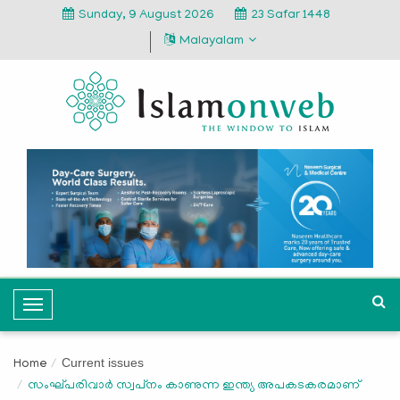
Sunday, 9 August 2026
23 Safar 1448
Malayalam
T
o
g
Current issues
Home
g
സംഘ്പരിവാര്‍ സ്വപ്‌നം കാണുന്ന ഇന്ത്യ അപകടകരമാണ്‌
l