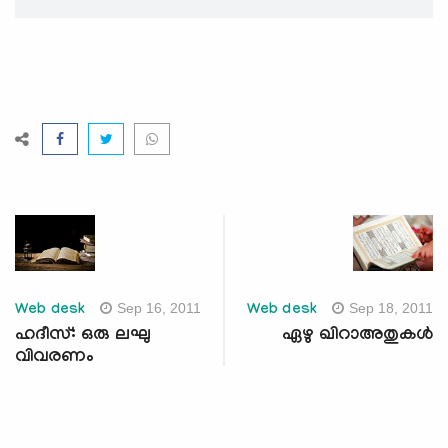
Sep 16, 2011
Sep 18, 2011
Web desk
Web desk
ഹദീസ്: ഒരു ലഘു
ഏഴു ഖിറാഅതുകള്‍
വിവരണം