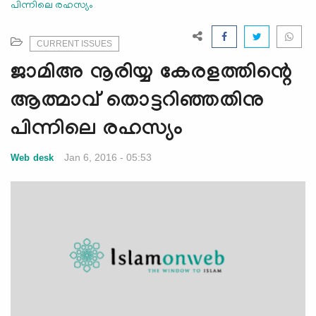
പിന്നിലെ രഹസ്യം
e
N
a
CURRENT ISSUES
v
ജാമിഅ നൂരിയ്യ കേരളത്തിന്റെ
i
g
ആത്മാവ് തൊട്ടറിഞ്ഞതിനു
a
പിന്നിലെ രഹസ്യം
t
i
Jan 6, 2016 - 05:53
Web desk
o
n