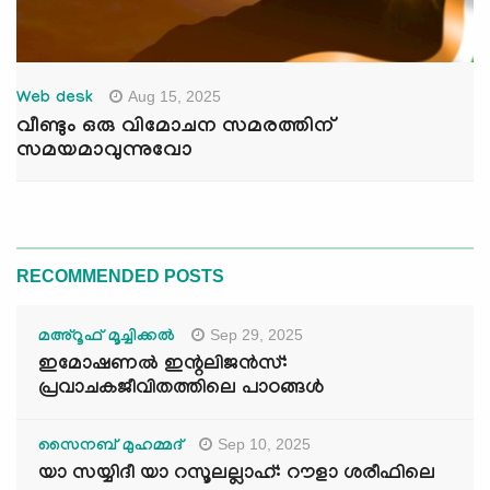
Aug 15, 2025
Web desk
വീണ്ടും ഒരു വിമോചന സമരത്തിന്
സമയമാവുന്നുവോ
RECOMMENDED POSTS
Sep 29, 2025
മഅ്റൂഫ് മൂച്ചിക്കല്‍
ഇമോഷണൽ ഇന്റലിജൻസ്:
പ്രവാചകജീവിതത്തിലെ പാഠങ്ങൾ
Sep 10, 2025
സൈനബ് മുഹമ്മദ്
യാ സയ്യിദീ യാ റസൂലല്ലാഹ്: റൗളാ ശരീഫിലെ