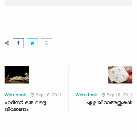
Sep 16, 2011
Sep 18, 2011
Web desk
Web desk
ഹദീസ്: ഒരു ലഘു
ഏഴു ഖിറാഅതുകള്‍
വിവരണം