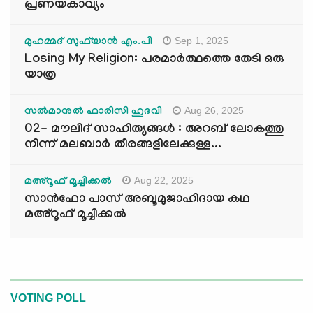
പ്രണയകാവ്യം
Sep 1, 2025
മുഹമ്മദ് സുഫ്‌യാൻ എം.പി
Losing My Religion: പരമാർത്ഥത്തെ തേടി ഒരു
യാത്ര
Aug 26, 2025
സൽമാനുൽ ഫാരിസി ഹുദവി
02- മൗലിദ് സാഹിത്യങ്ങൾ : അറബ് ലോകത്തു
നിന്ന് മലബാർ തീരങ്ങളിലേക്കുള്ള...
Aug 22, 2025
മഅ്റൂഫ് മൂച്ചിക്കല്‍
സാൻഫോ പാസ് അബൂമുജാഹിദായ കഥ
മഅ്റൂഫ് മൂച്ചിക്കല്‍
VOTING POLL