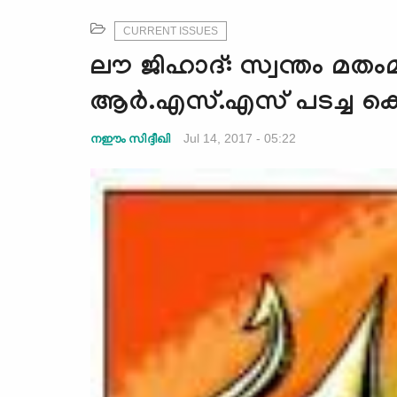
CURRENT ISSUES
ലൗ ജിഹാദ്: സ്വന്തം മതംമാറ്
ആര്‍.എസ്.എസ് പടച്ച കെ
Jul 14, 2017 - 05:22
നഈം സിദ്ദീഖി