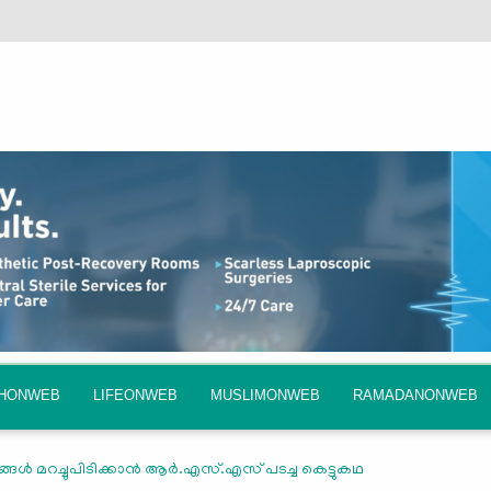
QHONWEB
LIFEONWEB
MUSLIMONWEB
RAMADANONWEB
്ങള്‍ മറച്ചുപിടിക്കാന്‍ ആര്‍.എസ്.എസ് പടച്ച കെട്ടുകഥ