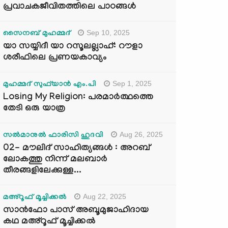
പ്രവാചകജീവിതത്തിലെ പാഠങ്ങൾ
Sep 10, 2025
സൈനബ് മുഹമ്മദ്
യാ സയ്യിദീ യാ റസൂലല്ലാഹ്: റൗളാ
ശരീഫിലെ പ്രണയകാവ്യം
Sep 1, 2025
മുഹമ്മദ് സുഫ്‌യാൻ എം.പി
Losing My Religion: പരമാർത്ഥത്തെ
തേടി ഒരു യാത്ര
Aug 26, 2025
സൽമാനുൽ ഫാരിസി ഹുദവി
02- മൗലിദ് സാഹിത്യങ്ങൾ : അറബ്
ലോകത്തു നിന്ന് മലബാർ
തീരങ്ങളിലേക്കുള്ള...
Aug 22, 2025
മഅ്റൂഫ് മൂച്ചിക്കല്‍
സാൻഫോ പാസ് അബൂമുജാഹിദായ
കഥ മഅ്റൂഫ് മൂച്ചിക്കല്‍