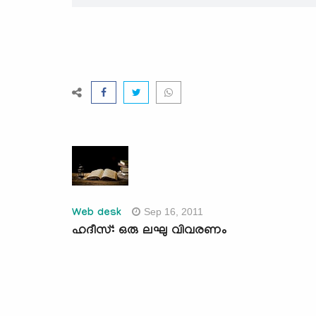
Sep 16, 2011
Web desk
ഹദീസ്: ഒരു ലഘു വിവരണം