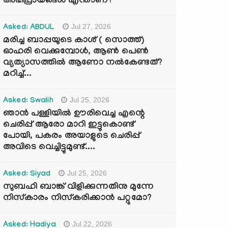
അഭിപ്രായങ്ങൾ എന്താണ്?
Jul 27, 2026
Asked: ABDUL
മരിച്ച ബാപ്പയുടെ കാശ് ( സൊത്ത്)
ഓഹരി വെക്കുമ്പോൾ, ആണ്‍ പെണ്‍
വ്യത്യാസത്തില്‍ ആണോ നല്‍കേണ്ടത്?
മറിച്ച്...
Jul 25, 2026
Asked: Swalih
ഞാൻ പള്ളിയിൽ ഊരിവെച്ച എന്റെ
ചെരിപ്പ് ആരോ മാറി ഇട്ടുകൊണ്ട്
പോയി, പകരം അയാളുടെ ചെരിപ്പ്
അവിടെ വെച്ചിട്ടുമുണ്ട്....
Jul 25, 2026
Asked: Siyad
സുബഹി ബാങ്ക് വിളിക്കുന്നതിനു മുന്നേ
നിസ്കാരം നിസ്കരിക്കാൻ പറ്റുമോ?
Jul 22, 2026
Asked: Hadiya