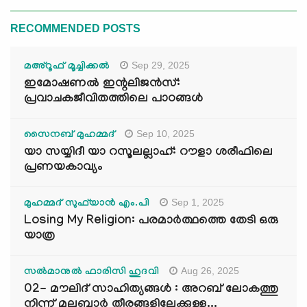
RECOMMENDED POSTS
Sep 29, 2025
മഅ്റൂഫ് മൂച്ചിക്കല്‍
ഇമോഷണൽ ഇന്റലിജൻസ്:
പ്രവാചകജീവിതത്തിലെ പാഠങ്ങൾ
Sep 10, 2025
സൈനബ് മുഹമ്മദ്
യാ സയ്യിദീ യാ റസൂലല്ലാഹ്: റൗളാ ശരീഫിലെ
പ്രണയകാവ്യം
Sep 1, 2025
മുഹമ്മദ് സുഫ്‌യാൻ എം.പി
Losing My Religion: പരമാർത്ഥത്തെ തേടി ഒരു
യാത്ര
Aug 26, 2025
സൽമാനുൽ ഫാരിസി ഹുദവി
02- മൗലിദ് സാഹിത്യങ്ങൾ : അറബ് ലോകത്തു
നിന്ന് മലബാർ തീരങ്ങളിലേക്കുള്ള...