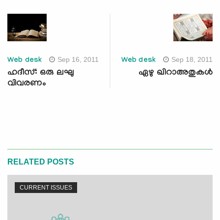
Sep 16, 2011
Sep 18, 2011
Web desk
Web desk
ഹദീസ്: ഒരു ലഘു
ഏഴു ഖിറാഅതുകള്‍
വിവരണം
RELATED POSTS
CURRENT ISSUES