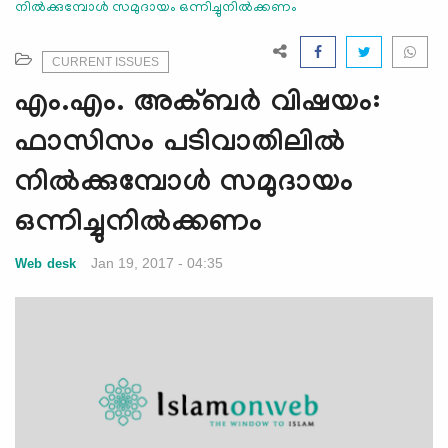
നില്‍ക്കുമ്പോള്‍ സമുദായം ഒന്നിച്ചുനില്‍ക്കണം
e
N
a
CURRENT ISSUES
v
എം.എം. അക്ബര്‍ വിഷയം:
i
g
ഫാസിസം പടിവാതിലില്‍
a
നില്‍ക്കുമ്പോള്‍ സമുദായം
t
i
ഒന്നിച്ചുനില്‍ക്കണം
o
n
Jan 19, 2017 - 04:35
Web desk