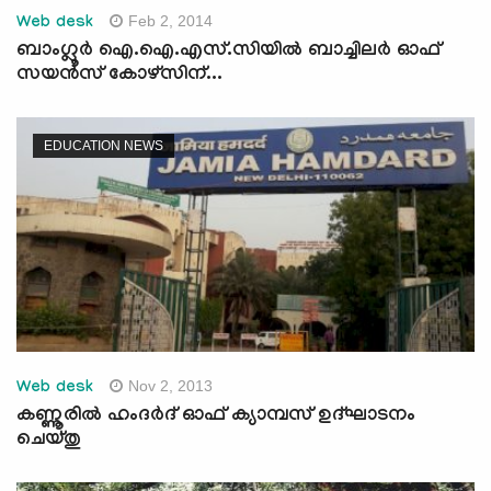
Feb 2, 2014
Web desk
ബാംഗ്ലൂര്‍ ഐ.ഐ.എസ്.സിയി‍ല്‍ ബാച്ചിലര്‍ ഓഫ്
സയ‍ന്‍സ് കോഴ്സിന്...
EDUCATION NEWS
Nov 2, 2013
Web desk
കണ്ണൂരില്‍ ഹംദര്‍ദ് ഓഫ് ക്യാമ്പസ് ഉദ്ഘാടനം
ചെയ്തു