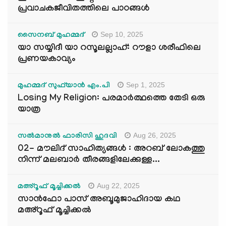
പ്രവാചകജീവിതത്തിലെ പാഠങ്ങൾ
Sep 10, 2025
സൈനബ് മുഹമ്മദ്
യാ സയ്യിദീ യാ റസൂലല്ലാഹ്: റൗളാ ശരീഫിലെ
പ്രണയകാവ്യം
Sep 1, 2025
മുഹമ്മദ് സുഫ്‌യാൻ എം.പി
Losing My Religion: പരമാർത്ഥത്തെ തേടി ഒരു
യാത്ര
Aug 26, 2025
സൽമാനുൽ ഫാരിസി ഹുദവി
02- മൗലിദ് സാഹിത്യങ്ങൾ : അറബ് ലോകത്തു
നിന്ന് മലബാർ തീരങ്ങളിലേക്കുള്ള...
Aug 22, 2025
മഅ്റൂഫ് മൂച്ചിക്കല്‍
സാൻഫോ പാസ് അബൂമുജാഹിദായ കഥ
മഅ്റൂഫ് മൂച്ചിക്കല്‍