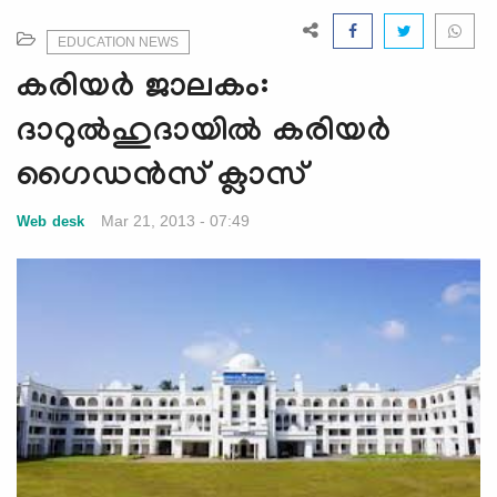
e
N
EDUCATION NEWS
a
കരിയര്‍ ജാലകം:
v
i
ദാറുല്‍ഹുദായില്‍ കരിയര്‍
g
ഗൈഡന്‍സ് ക്ലാസ്
a
t
Mar 21, 2013 - 07:49
Web desk
i
o
n