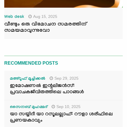
Aug 15, 2025
Web desk
വീണ്ടും ഒരു വിമോചന സമരത്തിന്
സമയമാവുന്നുവോ
RECOMMENDED POSTS
Sep 29, 2025
മഅ്റൂഫ് മൂച്ചിക്കല്‍
ഇമോഷണൽ ഇന്റലിജൻസ്:
പ്രവാചകജീവിതത്തിലെ പാഠങ്ങൾ
Sep 10, 2025
സൈനബ് മുഹമ്മദ്
യാ സയ്യിദീ യാ റസൂലല്ലാഹ്: റൗളാ ശരീഫിലെ
പ്രണയകാവ്യം