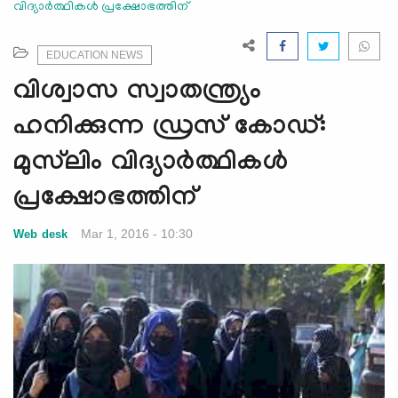
വിദ്യാര്‍ത്ഥികള്‍ പ്രക്ഷോഭത്തിന്
e
N
a
EDUCATION NEWS
v
വിശ്വാസ സ്വാതന്ത്ര്യം
i
g
ഹനിക്കുന്ന ഡ്രസ് കോഡ്:
a
മുസ്‌ലിം വിദ്യാര്‍ത്ഥികള്‍
t
i
പ്രക്ഷോഭത്തിന്
o
n
Mar 1, 2016 - 10:30
Web desk