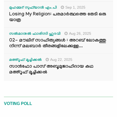
Sep 1, 2025
മുഹമ്മദ് സുഫ്‌യാൻ എം.പി
Losing My Religion: പരമാർത്ഥത്തെ തേടി ഒരു
യാത്ര
Aug 26, 2025
സൽമാനുൽ ഫാരിസി ഹുദവി
02- മൗലിദ് സാഹിത്യങ്ങൾ : അറബ് ലോകത്തു
നിന്ന് മലബാർ തീരങ്ങളിലേക്കുള്ള...
Aug 22, 2025
മഅ്റൂഫ് മൂച്ചിക്കല്‍
സാൻഫോ പാസ് അബൂമുജാഹിദായ കഥ
മഅ്റൂഫ് മൂച്ചിക്കല്‍
VOTING POLL