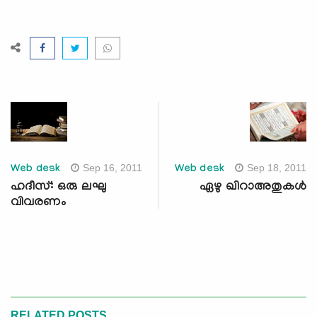
Sep 16, 2011
Sep 18, 2011
Web desk
Web desk
ഹദീസ്: ഒരു ലഘു
ഏഴു ഖിറാഅതുകള്‍
വിവരണം
RELATED POSTS