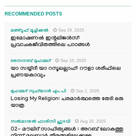
RECOMMENDED POSTS
Sep 29, 2025
മഅ്റൂഫ് മൂച്ചിക്കല്‍
ഇമോഷണൽ ഇന്റലിജൻസ്:
പ്രവാചകജീവിതത്തിലെ പാഠങ്ങൾ
Sep 10, 2025
സൈനബ് മുഹമ്മദ്
യാ സയ്യിദീ യാ റസൂലല്ലാഹ്: റൗളാ ശരീഫിലെ
പ്രണയകാവ്യം
Sep 1, 2025
മുഹമ്മദ് സുഫ്‌യാൻ എം.പി
Losing My Religion: പരമാർത്ഥത്തെ തേടി ഒരു
യാത്ര
Aug 26, 2025
സൽമാനുൽ ഫാരിസി ഹുദവി
02- മൗലിദ് സാഹിത്യങ്ങൾ : അറബ് ലോകത്തു