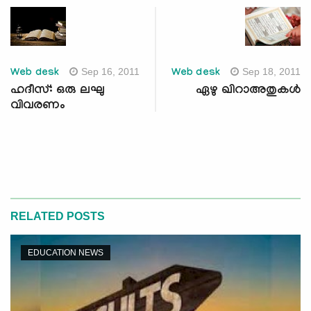
Sep 16, 2011
Sep 18, 2011
Web desk
Web desk
ഹദീസ്: ഒരു ലഘു
ഏഴു ഖിറാഅതുകള്‍
വിവരണം
RELATED POSTS
EDUCATION NEWS